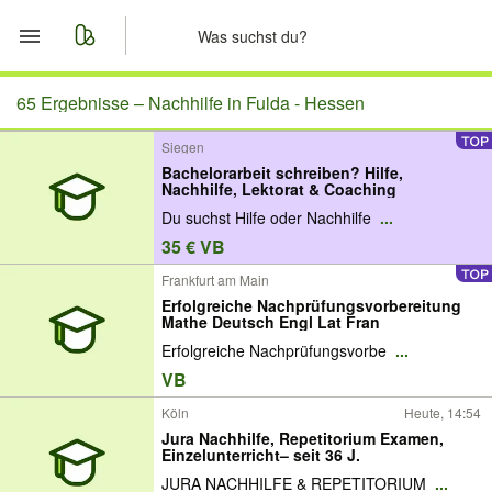
Start
65 Ergebnisse –
Nachhilfe in Fulda - Hessen
Siegen
Merkliste
Bachelorarbeit schreiben? Hilfe,
Nachhilfe, Lektorat & Coaching
Nachrichten
Du suchst Hilfe oder Nachhilfe
...
35 € VB
Anzeige aufgeben
Frankfurt am Main
Erfolgreiche Nachprüfungsvorbereitung
Mathe Deutsch Engl Lat Fran
Erfolgreiche Nachprüfungsvorbe
...
VB
Köln
Heute, 14:54
Jura Nachhilfe, Repetitorium Examen,
Einzelunterricht– seit 36 J.
JURA NACHHILFE & REPETITORIUM
...