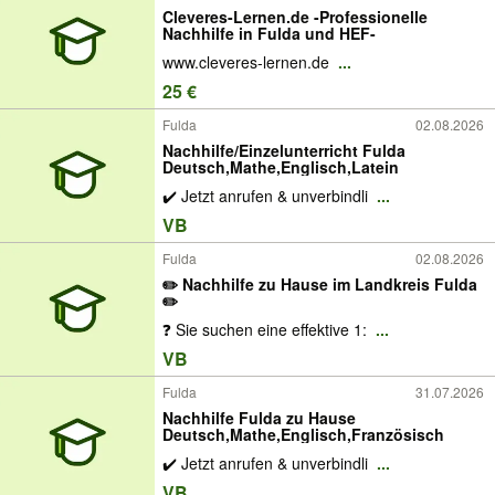
Cleveres-Lernen.de -Professionelle
Nachhilfe in Fulda und HEF-
www.cleveres-lernen.de
...
25 €
Fulda
02.08.2026
Nachhilfe/Einzelunterricht Fulda
Deutsch,Mathe,Englisch,Latein
✔️ Jetzt anrufen & unverbindli
...
VB
Fulda
02.08.2026
✏️ Nachhilfe zu Hause im Landkreis Fulda
✏️
❓ Sie suchen eine effektive 1:
...
VB
Fulda
31.07.2026
Nachhilfe Fulda zu Hause
Deutsch,Mathe,Englisch,Französisch
✔️ Jetzt anrufen & unverbindli
...
VB