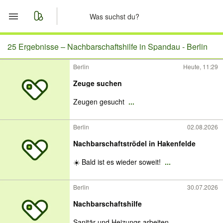
Start
25 Ergebnisse –
Nachbarschaftshilfe in Spandau - Berlin
Berlin
Heute, 11:29
Merkliste
Zeuge suchen
Nachrichten
Zeugen gesucht
...
Anzeige aufgeben
Berlin
02.08.2026
Nachbarschaftströdel in Hakenfelde
☀️ Bald ist es wieder soweit!
...
Berlin
30.07.2026
Nachbarschaftshilfe
Sanitär und Heizungs arbeiten
...