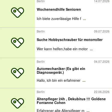
Berlin
14.07.2026
Wochenendhilfe Senioren
Ich biete zuverlässige Hilfe f
...
Berlin
09.07.2026
Suche Hobbyschrauber für motorroller
Wer kann helfen,habe ein motor
...
Berlin
04.07.2026
Automechaniker (Es gibt ein
Diagnosegerät.)
Hallo, ich bin ein erfahrener
...
Berlin
22.06.2026
Altenpfleger 24h , Dekubitus !!! Goldene
Fontanne Cohen
Erfahrener alte Altenpfleger m
...