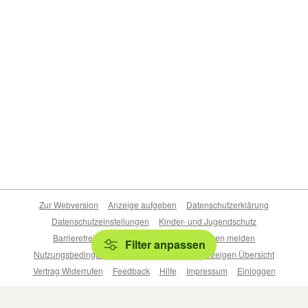
Zur Webversion
Anzeige aufgeben
Datenschutzerklärung
Datenschutzeinstellungen
Kinder- und Jugendschutz
Barrierefreiheitserklärung
Sicherheitslücken melden
Filter anpassen
Nutzungsbedingungen
Beliebte Suchen
Anzeigen Übersicht
Vertrag Widerrufen
Feedback
Hilfe
Impressum
Einloggen