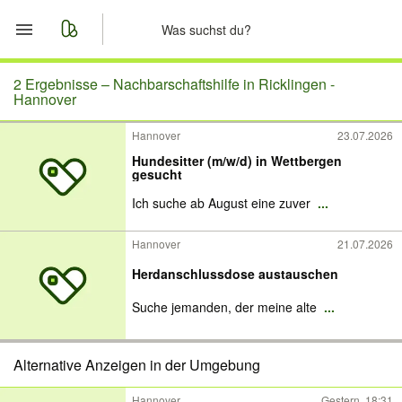
Start
2 Ergebnisse –
Nachbarschaftshilfe in Ricklingen -
Hannover
Merkliste
Hannover
23.07.2026
Hundesitter (m/w/d) in Wettbergen
Nachrichten
gesucht
Ich suche ab August eine zuver
...
Anzeige aufgeben
Hannover
21.07.2026
Herdanschlussdose austauschen
Suche jemanden, der meine alte
...
Alternative Anzeigen in der Umgebung
Hannover
Gestern, 18:31