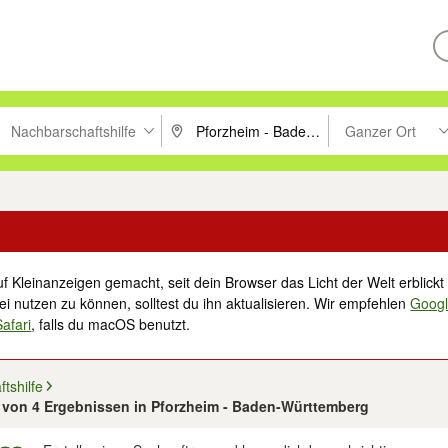
Nachbarschaftshilfe
Ganzer Ort
ken um zu suchen, oder Vorschläge mit den Pfeiltasten nach oben/unt
PLZ oder Ort eingeben. Eingabetaste drücke
Suche im Umkreis 
f Kleinanzeigen gemacht, seit dein Browser das Licht der Welt erblickt 
i nutzen zu können, solltest du ihn aktualisieren. Wir empfehlen
Goog
Safari
, falls du macOS benutzt.
tshilfe
4 von 4 Ergebnissen in Pforzheim - Baden-Württemberg