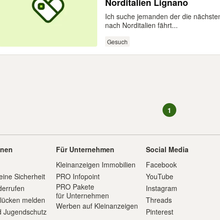
Norditalien Lignano
Ich suche jemanden der die nächste
nach Norditalien fährt...
Gesuch
1
onen
Für Unternehmen
Social Media
Kleinanzeigen Immobilien
Facebook
eine Sicherheit
PRO Infopoint
YouTube
PRO Pakete
derrufen
Instagram
für Unternehmen
slücken melden
Threads
Werben auf Kleinanzeigen
d Jugendschutz
Pinterest