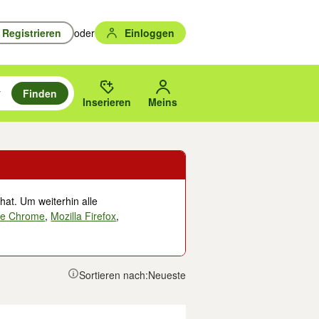
Registrieren
oder
Einloggen
Finden
en durchsuchen und mit Eingabetaste auswählen.
n um zu suchen, oder Vorschläge mit den Pfeiltasten nach oben/unten
des gewählten Orts oder PLZ.
Inserieren
Meins
hat. Um weiterhin alle
le Chrome
,
Mozilla Firefox
,
Sortieren nach:
Neueste