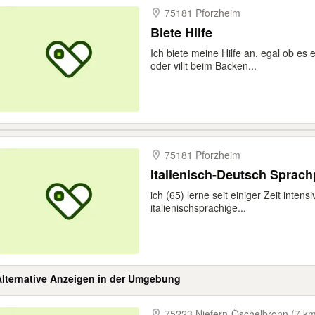
75181 Pforzheim
Biete Hilfe
Ich biete meine Hilfe an, egal ob es 
oder villt beim Backen...
75181 Pforzheim
Italienisch-Deutsch Sprach
ich (65) lerne seit einiger Zeit intens
italienischsprachige...
Alternative Anzeigen in der Umgebung
75223 Niefern-​Öschelbronn (7 k