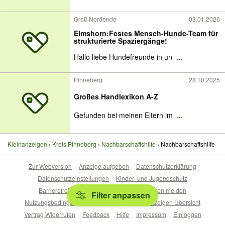
Groß Nordende
03.01.2026
Elmshorn:Festes Mensch-Hunde-Team für
strukturierte Spaziergänge!
Hallo liebe Hundefreunde in un
...
Pinneberg
28.10.2025
Großes Handlexikon A-Z
Gefunden bei meinen Eltern im
...
Kleinanzeigen
Kreis Pinneberg
Nachbarschaftshilfe
Nachbarschaftshilfe
Zur Webversion
Anzeige aufgeben
Datenschutzerklärung
Datenschutzeinstellungen
Kinder- und Jugendschutz
Barrierefreiheitserklärung
Sicherheitslücken melden
Filter anpassen
Nutzungsbedingungen
Beliebte Suchen
Anzeigen Übersicht
Vertrag Widerrufen
Feedback
Hilfe
Impressum
Einloggen