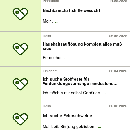
Pinneberg
14.06.2026
Nachbarschaftshilfe gesucht
Moin,
...
Holm
08.06.2026
Haushaltsauflösung komplett alles muß
raus
Fernseher
...
Elmshorn
22.04.2026
Ich suche Stoffreste für
Verdunklungsvorhänge mindestens
1,50x1m
Ich möchte mir selbst Gardinen
...
Holm
26.02.2026
Ich suche Feierschweine
Mahlzeit. Bin jung geblieben.
...