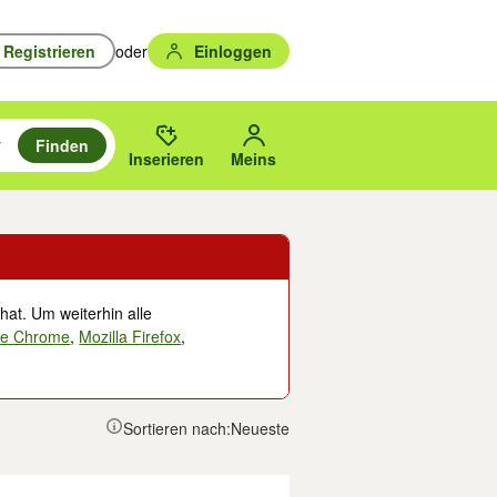
Registrieren
oder
Einloggen
Finden
en durchsuchen und mit Eingabetaste auswählen.
n um zu suchen, oder Vorschläge mit den Pfeiltasten nach oben/unten
des gewählten Orts oder PLZ.
Inserieren
Meins
hat. Um weiterhin alle
le Chrome
,
Mozilla Firefox
,
Sortieren nach:
Neueste