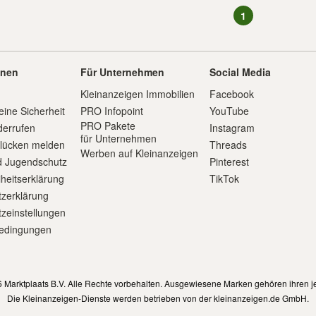
1
onen
Für Unternehmen
Social Media
Kleinanzeigen Immobilien
Facebook
eine Sicherheit
PRO Infopoint
YouTube
PRO Pakete
derrufen
Instagram
für Unternehmen
slücken melden
Threads
Werben auf Kleinanzeigen
d Jugendschutz
Pinterest
iheitserklärung
TikTok
zerklärung
zeinstellungen
edingungen
m
 Marktplaats B.V. Alle Rechte vorbehalten. Ausgewiesene Marken gehören ihren j
Die Kleinanzeigen-Dienste werden betrieben von der kleinanzeigen.de GmbH.