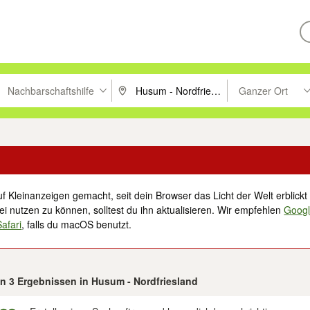
Nachbarschaftshilfe
Ganzer Ort
ken um zu suchen, oder Vorschläge mit den Pfeiltasten nach oben/unt
PLZ oder Ort eingeben. Eingabetaste drücke
Suche im Umkreis 
f Kleinanzeigen gemacht, seit dein Browser das Licht der Welt erblickt 
i nutzen zu können, solltest du ihn aktualisieren. Wir empfehlen
Goog
Safari
, falls du macOS benutzt.
on 3 Ergebnissen in Husum - Nordfriesland