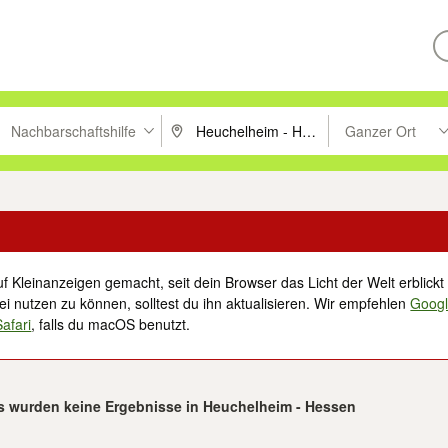
Nachbarschaftshilfe
Ganzer Ort
ken um zu suchen, oder Vorschläge mit den Pfeiltasten nach oben/unt
PLZ oder Ort eingeben. Eingabetaste drücke
Suche im Umkreis 
f Kleinanzeigen gemacht, seit dein Browser das Licht der Welt erblickt 
i nutzen zu können, solltest du ihn aktualisieren. Wir empfehlen
Goog
Safari
, falls du macOS benutzt.
s wurden keine Ergebnisse in Heuchelheim - Hessen