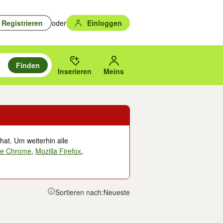
Registrieren
oder
Einloggen
Finden
en durchsuchen und mit Eingabetaste auswählen.
n um zu suchen, oder Vorschläge mit den Pfeiltasten nach oben/unten
des gewählten Orts oder PLZ.
Inserieren
Meins
hat. Um weiterhin alle
le Chrome
,
Mozilla Firefox
,
Sortieren nach:
Neueste