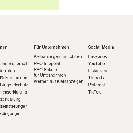
onen
Für Unternehmen
Social Media
Kleinanzeigen Immobilien
Facebook
eine Sicherheit
PRO Infopoint
YouTube
PRO Pakete
derrufen
Instagram
für Unternehmen
slücken melden
Threads
Werben auf Kleinanzeigen
d Jugendschutz
Pinterest
iheitserklärung
TikTok
zerklärung
zeinstellungen
edingungen
m