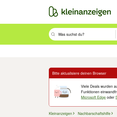
Suchbegriff eingeben. Eingabetaste drüc
Immobilien
Mode & Beauty
Auto, Rad & Boot
Haus & Garten
Jobs
Elek
Bitte aktualisiere deinen Browser
Viele Deals wurden au
Funktionen einwandfre
Microsoft Edge
oder
Kleinanzeigen
Nachbarschaftshilfe