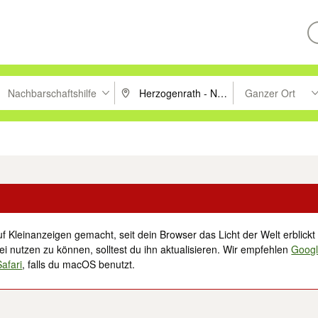
Nachbarschaftshilfe
Ganzer Ort
ken um zu suchen, oder Vorschläge mit den Pfeiltasten nach oben/unt
PLZ oder Ort eingeben. Eingabetaste drücke
Suche im Umkreis 
tronik
Familie, Kind & Baby
Haustiere
Freizeit, Hobby & Nachbarschaft
f Kleinanzeigen gemacht, seit dein Browser das Licht der Welt erblickt 
i nutzen zu können, solltest du ihn aktualisieren. Wir empfehlen
Goog
Safari
, falls du macOS benutzt.