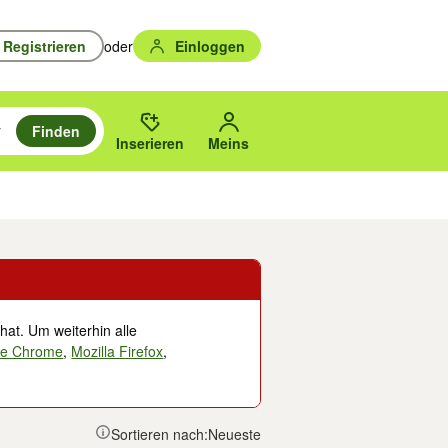
Registrieren
oder
Einloggen
Finden
en durchsuchen und mit Eingabetaste auswählen.
n um zu suchen, oder Vorschläge mit den Pfeiltasten nach oben/unten
des gewählten Orts oder PLZ.
Inserieren
Meins
Musik, Filme & Bücher
Eintrittskarten & Tickets
Dienstleistungen
Versc
hat. Um weiterhin alle
le Chrome
,
Mozilla Firefox
,
Sortieren nach:
Neueste