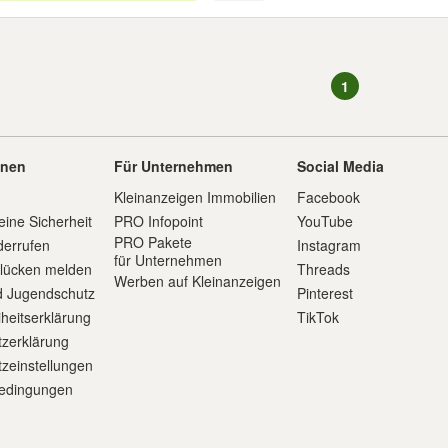
1
onen
Für Unternehmen
Social Media
Kleinanzeigen Immobilien
Facebook
eine Sicherheit
PRO Infopoint
YouTube
PRO Pakete
derrufen
Instagram
für Unternehmen
slücken melden
Threads
Werben auf Kleinanzeigen
d Jugendschutz
Pinterest
iheitserklärung
TikTok
zerklärung
zeinstellungen
edingungen
m