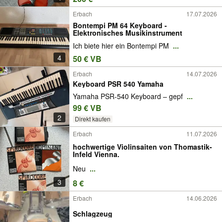
Erbach
17.07.2026
Bontempi PM 64 Keyboard -
Elektronisches Musikinstrument
Ich biete hier ein Bontempi PM
...
4
50 € VB
Erbach
14.07.2026
Keyboard PSR 540 Yamaha
Yamaha PSR-540 Keyboard – gepf
...
99 € VB
2
Direkt kaufen
Erbach
11.07.2026
hochwertige Violinsaiten von Thomastik-
Infeld Vienna.
Neu
...
3
8 €
Erbach
14.06.2026
Schlagzeug