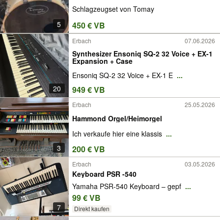
Schlagzeugset von Tomay
5
450 € VB
Erbach
07.06.2026
Synthesizer Ensoniq SQ-2 32 Voice + EX-1
Expansion + Case
Ensoniq SQ-2 32 Voice + EX-1 E
...
20
949 € VB
Erbach
25.05.2026
Hammond Orgel/Heimorgel
Ich verkaufe hier eine klassis
...
3
200 € VB
Erbach
03.05.2026
Keyboard PSR -540
Yamaha PSR-540 Keyboard – gepf
...
99 € VB
7
Direkt kaufen