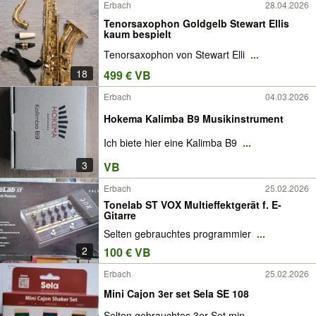
Erbach
28.04.2026
Tenorsaxophon Goldgelb Stewart Ellis
kaum bespielt
Tenorsaxophon von Stewart Elli
...
18
499 € VB
Erbach
04.03.2026
Hokema Kalimba B9 Musikinstrument
Ich biete hier eine Kalimba B9
...
3
VB
Erbach
25.02.2026
Tonelab ST VOX Multieffektgerät f. E-
Gitarre
Selten gebrauchtes programmier
...
2
100 € VB
Erbach
25.02.2026
Mini Cajon 3er set Sela SE 108
Selten gebrauchtes 3er Set min
...