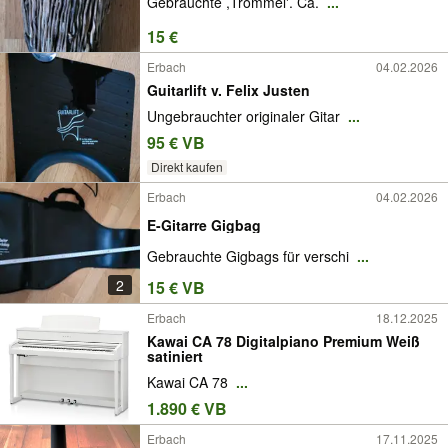
Gebrauchte ,Trommel'. Ca.
...
15 €
Erbach
04.02.2026
Guitarlift v. Felix Justen
Ungebrauchter originaler Gitar
...
95 € VB
Direkt kaufen
Erbach
04.02.2026
E-Gitarre Gigbag
Gebrauchte Gigbags für verschi
...
2
15 € VB
Erbach
18.12.2025
Kawai CA 78 Digitalpiano Premium Weiß
satiniert
Kawai CA 78
...
1.890 € VB
Erbach
17.11.2025