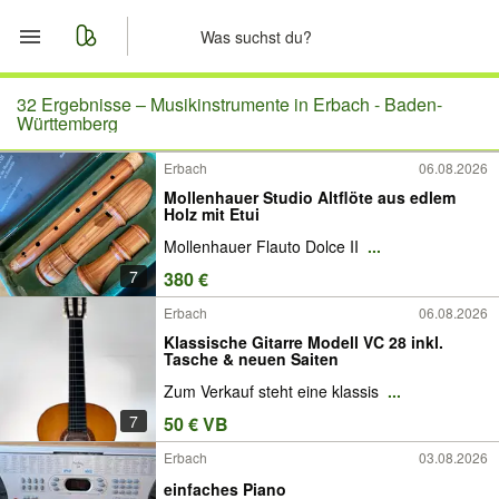
Start
32 Ergebnisse –
Musikinstrumente in Erbach - Baden-
Württemberg
Merkliste
Erbach
06.08.2026
Mollenhauer Studio Altflöte aus edlem
Nachrichten
Holz mit Etui
Mollenhauer Flauto Dolce II
...
Anzeige aufgeben
7
380 €
Erbach
06.08.2026
Klassische Gitarre Modell VC 28 inkl.
Tasche & neuen Saiten
Zum Verkauf steht eine klassis
...
7
50 € VB
Erbach
03.08.2026
einfaches Piano