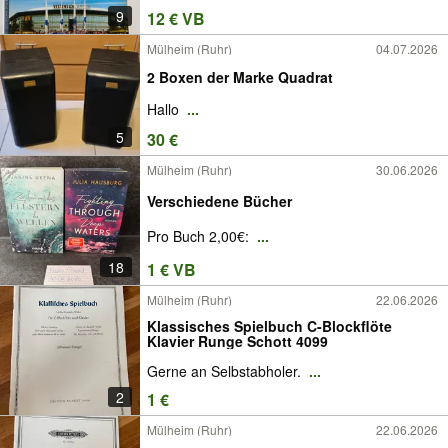
9
12 € VB
Mülheim (Ruhr)
04.07.2026
2 Boxen der Marke Quadrat
Hallo
...
5
30 €
Mülheim (Ruhr)
30.06.2026
Verschiedene Bücher
Pro Buch 2,00€:
...
18
1 € VB
Mülheim (Ruhr)
22.06.2026
Klassisches Spielbuch C-Blockflöte
Klavier Runge Schott 4099
Gerne an Selbstabholer.
...
2
1 €
Mülheim (Ruhr)
22.06.2026