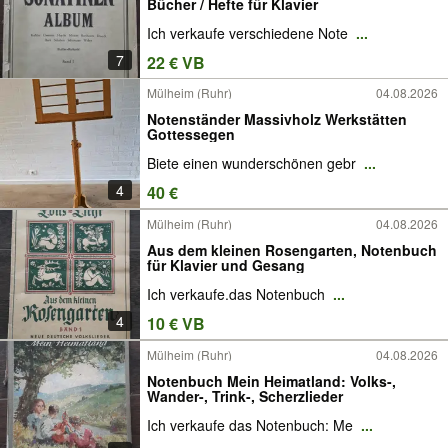
Bücher / Hefte für Klavier
Ich verkaufe verschiedene Note
...
7
22 € VB
Mülheim (Ruhr)
04.08.2026
Notenständer Massivholz Werkstätten
Gottessegen
Biete einen wunderschönen gebr
...
4
40 €
Mülheim (Ruhr)
04.08.2026
Aus dem kleinen Rosengarten, Notenbuch
für Klavier und Gesang
Ich verkaufe.das Notenbuch
...
4
10 € VB
Mülheim (Ruhr)
04.08.2026
Notenbuch Mein Heimatland: Volks-,
Wander-, Trink-, Scherzlieder
Ich verkaufe das Notenbuch: Me
...