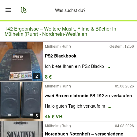
Start
142 Ergebnisse –
Weitere Musik, Filme & Bücher in
Mülheim (Ruhr) - Nordrhein-Westfalen
Merkliste
Mülheim (Ruhr)
Gestern, 12:56
PS2 Blackbook
Nachrichten
Ich biete Ihnen ein PS2 Blackb
...
Anzeige aufgeben
2
8 €
Mülheim (Ruhr)
05.08.2026
zwei Boxen clatronic PS-192 zu verkaufen
Hallo guten Tag ich verkaufe m
...
5
45 € VB
Mülheim (Ruhr)
04.08.2026
Notenbuch Notenheft – verschiedene