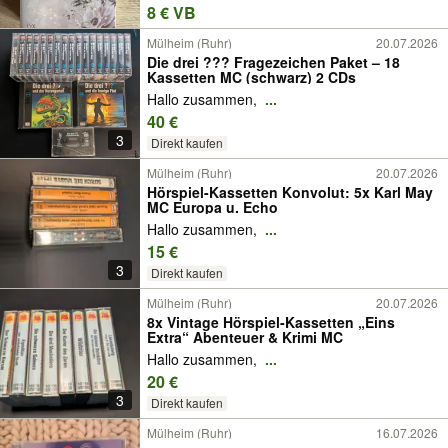
8 € VB
Mülheim (Ruhr)
20.07.2026
Die drei ??? Fragezeichen Paket – 18
Kassetten MC (schwarz) 2 CDs
Hallo zusammen,
...
40 €
3
Direkt kaufen
Mülheim (Ruhr)
20.07.2026
Hörspiel-Kassetten Konvolut: 5x Karl May
MC Europa u. Echo
Hallo zusammen,
...
15 €
3
Direkt kaufen
Mülheim (Ruhr)
20.07.2026
8x Vintage Hörspiel-Kassetten „Eins
Extra“ Abenteuer & Krimi MC
Hallo zusammen,
...
20 €
3
Direkt kaufen
Mülheim (Ruhr)
16.07.2026