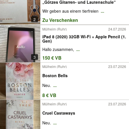
„Götzes Gitarren- und Lautenschule“
Wir geben aus einem tierfreien
...
2
Zu Verschenken
Mülheim (Ruhr)
24.07.2026
iPad 8 (2020) 32GB Wi-Fi + Apple Pencil (1.
Gen)
Hallo zusammen,
...
3
150 € VB
Mülheim (Ruhr)
23.07.2026
Boston Bells
Neu.
...
8 € VB
Mülheim (Ruhr)
23.07.2026
Cruel Castaways
Neu.
...