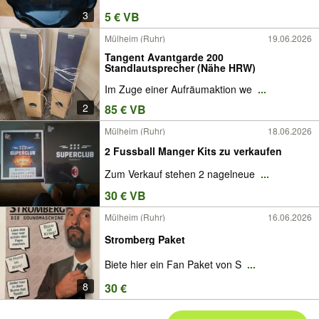
3
5 € VB
Mülheim (Ruhr)
19.06.2026
Tangent Avantgarde 200
Standlautsprecher (Nähe HRW)
Im Zuge einer Aufräumaktion we
...
2
85 € VB
Mülheim (Ruhr)
18.06.2026
2 Fussball Manger Kits zu verkaufen
Zum Verkauf stehen 2 nagelneue
...
30 € VB
Mülheim (Ruhr)
16.06.2026
Stromberg Paket
Biete hier ein Fan Paket von S
...
8
30 €