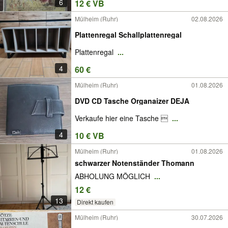
6
12 € VB
Mülheim (Ruhr)
02.08.2026
Plattenregal Schallplattenregal
Plattenregal
...
4
60 €
Mülheim (Ruhr)
01.08.2026
DVD CD Tasche Organaizer DEJA
Verkaufe hier eine Tasche 
...
4
10 € VB
Mülheim (Ruhr)
01.08.2026
schwarzer Notenständer Thomann
ABHOLUNG MÖGLICH
...
12 €
13
Direkt kaufen
Mülheim (Ruhr)
30.07.2026