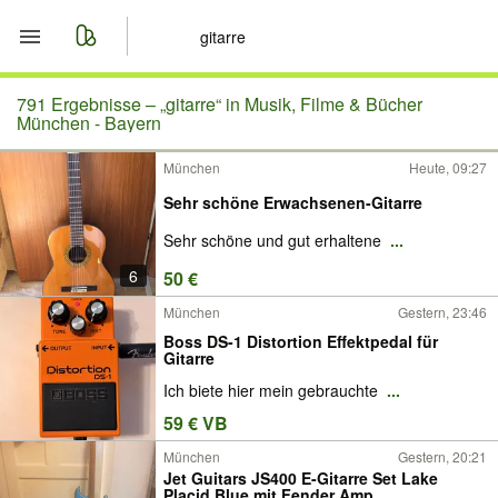
Start
791 Ergebnisse –
„gitarre“ in Musik, Filme & Bücher
München - Bayern
Merkliste
München
Heute, 09:27
Sehr schöne Erwachsenen-Gitarre
Nachrichten
Sehr schöne und gut erhaltene
...
Anzeige aufgeben
6
50 €
München
Gestern, 23:46
Boss DS-1 Distortion Effektpedal für
Gitarre
Ich biete hier mein gebrauchte
...
59 € VB
München
Gestern, 20:21
Jet Guitars JS400 E-Gitarre Set Lake
Placid Blue mit Fender Amp