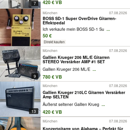
420 € VB
7
München
07.08.2026
BOSS SD-1 Super OverDrive Gitarren-
Effektpedal
Ich verkaufe mein BOSS SD-1 Su
...
50 €
Direkt kaufen
München
07.08.2026
Gallien Krueger 206 ML/E Gitarren
STEREO Verstärker AMP #1 SET
Gallien Krueger 206 ML/E
...
9
780 € VB
München
07.08.2026
Gallien Krueger 210LC Gitarren Verstärker
Amp SELTEN
Äußerst seltener Gallien Krueg
...
13
420 € VB
München
07.08.2026
Konzertgitarre von Alabama – Perfekt für