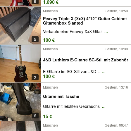
6
1.690 €
München
Gestern, 13:53
Peavey Triple X (XxX) 4*12" Guitar Cabinet
Gitarrenbox Slanted
Verkaufe eine Peavey XxX Gitar
...
5
100 €
München
Gestern, 13:33
J&D Luthiers E-Gitarre SG-Stil mit Zubehör
E-Gitarre im SG-Stil von J&D L
...
100 €
2
München
Gestern, 13:16
Gitarre mit Tasche
Gitarre mit leichten Gebrauchs
...
6
15 €
München
Gestern, 09:47