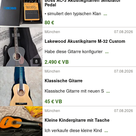
Pedal
• simuliert den typischen Klan
...
80 €
München
07.08.2026
Lakewood Akustikgitarre M-32 Custom
Habe diese Gitarre konfigurier
...
8
2.490 € VB
München
07.08.2026
Klassische Gitarre
Klassische Gitarre mit neuen S
...
45 € VB
München
07.08.2026
Kleine Kindergitarre mit Tasche
Ich verkaufe diese kleine Kind
...