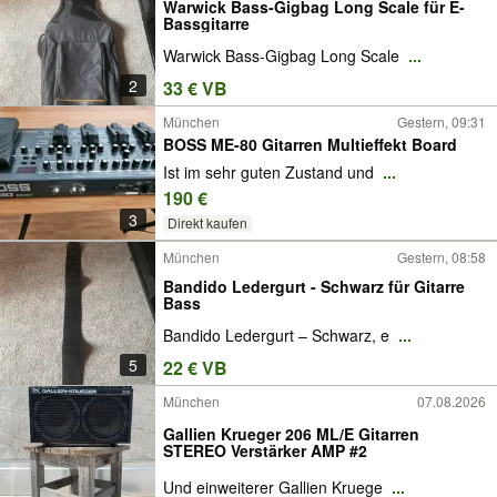
Warwick Bass-Gigbag Long Scale für E-
Bassgitarre
Warwick Bass-Gigbag Long Scale
...
2
33 € VB
München
Gestern, 09:31
BOSS ME-80 Gitarren Multieffekt Board
Ist im sehr guten Zustand und
...
190 €
3
Direkt kaufen
München
Gestern, 08:58
Bandido Ledergurt - Schwarz für Gitarre
Bass
Bandido Ledergurt – Schwarz, e
...
5
22 € VB
München
07.08.2026
Gallien Krueger 206 ML/E Gitarren
STEREO Verstärker AMP #2
Und einweiterer Gallien Kruege
...