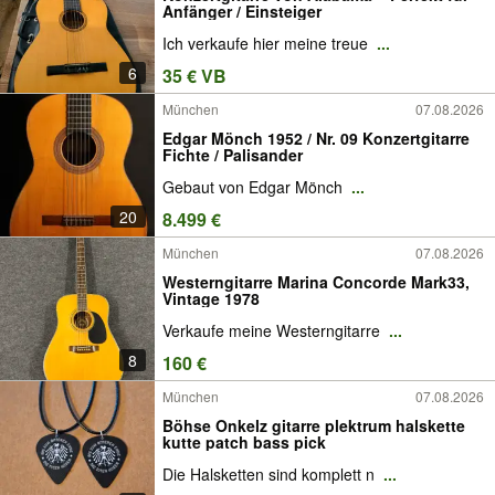
Anfänger / Einsteiger
Ich verkaufe hier meine treue
...
6
35 € VB
München
07.08.2026
Edgar Mönch 1952 / Nr. 09 Konzertgitarre
Fichte / Palisander
Gebaut von Edgar Mönch
...
20
8.499 €
München
07.08.2026
Westerngitarre Marina Concorde Mark33,
Vintage 1978
Verkaufe meine Westerngitarre
...
8
160 €
München
07.08.2026
Böhse Onkelz gitarre plektrum halskette
kutte patch bass pick
Die Halsketten sind komplett n
...