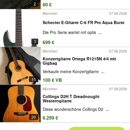
2
60 €
München
07.08.2026
Schecter E-Gitarre C-6 FR Pro Aqua Burst
Die Pro Serie wartet mit optis
...
3
699 €
München
07.08.2026
Konzertgitarre Ortega R121SN 4/4 mit
Gigbag
Verkaufe meine Konzertgitarre
...
15
100 € VB
München
07.08.2026
Collings D2H T Dreadnought
Westerngitarre
Diese wunderschöne Collings D2
...
20
6.299 €