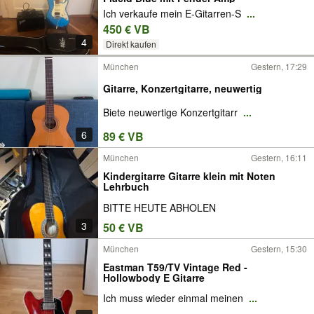
Ich verkaufe mein E-Gitarren-S
...
450 € VB
4
Direkt kaufen
München
Gestern, 17:29
Gitarre, Konzertgitarre, neuwertig
Biete neuwertige Konzertgitarr
...
6
89 € VB
München
Gestern, 16:11
Kindergitarre Gitarre klein mit Noten
Lehrbuch
BITTE HEUTE ABHOLEN
3
50 € VB
München
Gestern, 15:30
Eastman T59/TV Vintage Red -
Hollowbody E Gitarre
Ich muss wieder einmal meinen
...