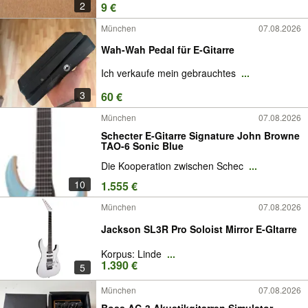
2
9 €
München
07.08.2026
Wah-Wah Pedal für E-Gitarre
Ich verkaufe mein gebrauchtes
...
3
60 €
München
07.08.2026
Schecter E-Gitarre Signature John Browne
TAO-6 Sonic Blue
Die Kooperation zwischen Schec
...
10
1.555 €
München
07.08.2026
Jackson SL3R Pro Soloist Mirror E-GItarre
Korpus: Linde
...
1.390 €
5
München
07.08.2026
Boss AC-3 Akustikgitarren Simulator