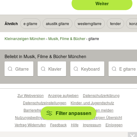
Weiter
Ähnlich
e gitarre
akustik gitarre
westerngitarre
fender
konz
Kleinanzeigen München
Musik, Filme & Bücher
gitarre
Beliebt in Musik, Filme & Bücher München
Gitarre
Klavier
Keyboard
E gitarre
Zur Webversion
Anzeige aufgeben
Datenschutzerklärung
Datenschutzeinstellungen
Kinder- und Jugendschutz
Barrierefreiheitserklärung
Sicherheitslücken melden
Filter anpassen
Nutzungsbedingungen
Beliebte Suchen
Anzeigen Übersicht
Vertrag Widerrufen
Feedback
Hilfe
Impressum
Einloggen