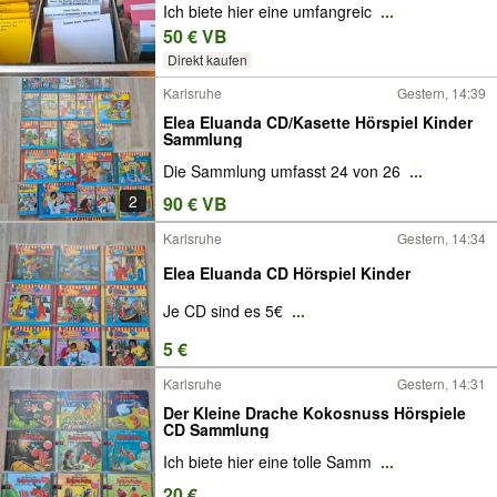
Ich biete hier eine umfangreic
...
50 € VB
Direkt kaufen
Karlsruhe
Gestern, 14:39
Elea Eluanda CD/Kasette Hörspiel Kinder
Sammlung
Die Sammlung umfasst 24 von 26
...
2
90 € VB
Karlsruhe
Gestern, 14:34
Elea Eluanda CD Hörspiel Kinder
Je CD sind es 5€
...
5 €
Karlsruhe
Gestern, 14:31
Der Kleine Drache Kokosnuss Hörspiele
CD Sammlung
Ich biete hier eine tolle Samm
...
20 €