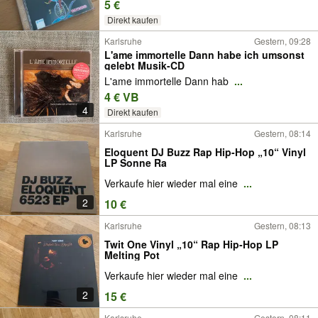
5 €
Direkt kaufen
Karlsruhe
Gestern, 09:28
L'ame immortelle Dann habe ich umsonst
gelebt Musik-CD
L'ame immortelle Dann hab
...
4 € VB
4
Direkt kaufen
Karlsruhe
Gestern, 08:14
Eloquent DJ Buzz Rap Hip-Hop „10“ Vinyl
LP Sonne Ra
Verkaufe hier wieder mal eine
...
2
10 €
Karlsruhe
Gestern, 08:13
Twit One Vinyl „10“ Rap Hip-Hop LP
Melting Pot
Verkaufe hier wieder mal eine
...
2
15 €
Karlsruhe
Gestern, 08:11