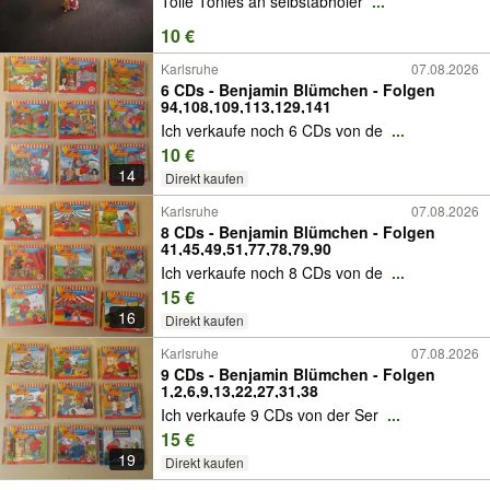
Tolle Tonies an selbstabholer
...
10 €
Karlsruhe
07.08.2026
6 CDs - Benjamin Blümchen - Folgen
94,108,109,113,129,141
Ich verkaufe noch 6 CDs von de
...
10 €
14
Direkt kaufen
Karlsruhe
07.08.2026
8 CDs - Benjamin Blümchen - Folgen
41,45,49,51,77,78,79,90
Ich verkaufe noch 8 CDs von de
...
15 €
16
Direkt kaufen
Karlsruhe
07.08.2026
9 CDs - Benjamin Blümchen - Folgen
1,2,6,9,13,22,27,31,38
Ich verkaufe 9 CDs von der Ser
...
15 €
19
Direkt kaufen