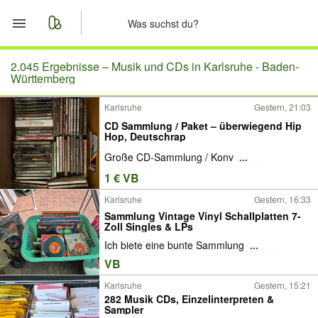
Start
2.045 Ergebnisse –
Musik und CDs in Karlsruhe - Baden-
Württemberg
Merkliste
Karlsruhe
Gestern, 21:03
​CD Sammlung / Paket – überwiegend Hip
Nachrichten
Hop, Deutschrap
​Große CD-Sammlung / Konv
...
Anzeige aufgeben
1 € VB
Karlsruhe
Gestern, 16:33
Sammlung Vintage Vinyl Schallplatten 7-
Zoll Singles & LPs
Ich biete eine bunte Sammlung
...
VB
Karlsruhe
Gestern, 15:21
282 Musik CDs, Einzelinterpreten &
Sampler