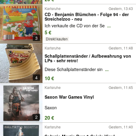
Karlsruhe
Gestern, 13:43
CD - Benjamin Blümchen - Folge 94 - der
Streichelzoo - neu
Ich verkaufe die CD von der Se
...
5 €
3
Direkt kaufen
Karlsruhe
Gestern, 11:48
Schallplattenständer / Aufbewahrung von
LPs - sehr retro!
Diese Schallplattenständer sin
...
4
10 €
Karlsruhe
Gestern, 11:45
Saxon War Games Vinyl
Saxon
2
20 €
Karlsruhe
Gestern, 11:40