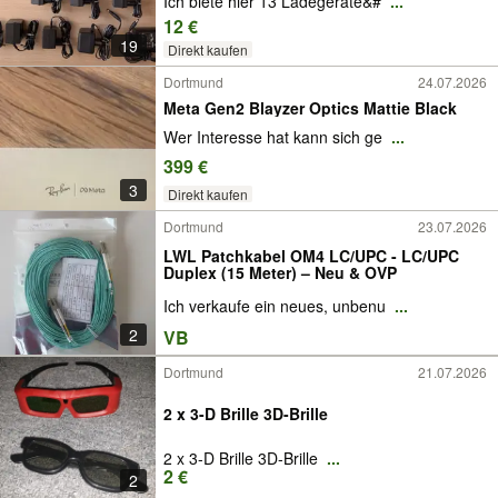
Ich biete hier 13 Ladegeräte&#
...
12 €
19
Direkt kaufen
Dortmund
24.07.2026
Meta Gen2 Blayzer Optics Mattie Black
Wer Interesse hat kann sich ge
...
399 €
3
Direkt kaufen
Dortmund
23.07.2026
LWL Patchkabel OM4 LC/UPC - LC/UPC
Duplex (15 Meter) – Neu & OVP
Ich verkaufe ein neues, unbenu
...
2
VB
Dortmund
21.07.2026
2 x 3-D Brille 3D-Brille
2 x 3-D Brille 3D-Brille
...
2 €
2