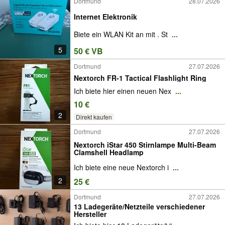
Dortmund
28.07.2026
Internet Elektronik
Biete ein WLAN Kit an mit . St
...
5
50 € VB
Dortmund
27.07.2026
Nextorch FR-1 Tactical Flashlight Ring
Ich biete hier einen neuen Nex
...
10 €
2
Direkt kaufen
Dortmund
27.07.2026
Nextorch iStar 450 Stirnlampe Multi-Beam
Clamshell Headlamp
Ich biete eine neue Nextorch i
...
2
25 €
Dortmund
27.07.2026
13 Ladegeräte/Netzteile verschiedener
Hersteller