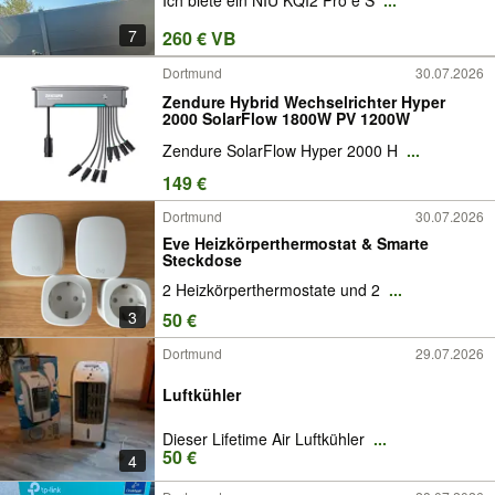
Ich biete ein NIU KQI2 Pro e S
...
7
260 € VB
Dortmund
30.07.2026
Zendure Hybrid Wechselrichter Hyper
2000 SolarFlow 1800W PV 1200W
Zendure SolarFlow Hyper 2000 H
...
149 €
Dortmund
30.07.2026
Eve Heizkörperthermostat & Smarte
Steckdose
2 Heizkörperthermostate und 2
...
3
50 €
Dortmund
29.07.2026
Luftkühler
Dieser Lifetime Air Luftkühler
...
50 €
4