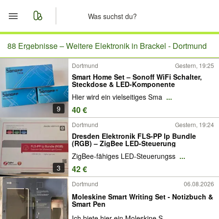
Start
88 Ergebnisse –
Weitere Elektronik in Brackel - Dortmund
Dortmund
Gestern, 19:25
Merkliste
Smart Home Set – Sonoff WiFi Schalter,
Steckdose & LED-Komponente
Nachrichten
Hier wird ein vielseitiges Sma
...
9
40 €
Anzeige aufgeben
Dortmund
Gestern, 19:24
Dresden Elektronik FLS-PP lp Bundle
(RGB) – ZigBee LED-Steuerung
ZigBee-fähiges LED-Steuerungss
...
3
42 €
Dortmund
06.08.2026
Moleskine Smart Writing Set - Notizbuch &
Smart Pen
Ich biete hier ein Moleskine S
...