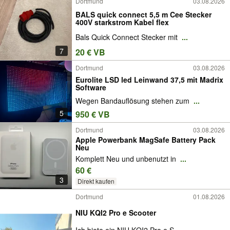
Dortmund
03.08.2026
BALS quick connect 5,5 m Cee Stecker
400V starkstrom Kabel flex
Bals Quick Connect Stecker mit
...
7
20 € VB
Dortmund
03.08.2026
Eurolite LSD led Leinwand 37,5 mit Madrix
Software
Wegen Bandauflösung stehen zum
...
5
950 € VB
Dortmund
03.08.2026
Apple Powerbank MagSafe Battery Pack
Neu
Komplett Neu und unbenutzt in
...
60 €
3
Direkt kaufen
Dortmund
01.08.2026
NIU KQI2 Pro e Scooter