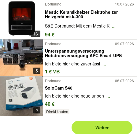
Dortmund
10.07.2026
Mestic Keramikheizer Elektroheizer
Heizgerät mkk-300
S&E Dortmund: Mit dem Mestic K
...
16
94 €
Dortmund
09.07.2026
Unterspannungsversorgung
Notstromversorgung APC Smart-UPS
Ich biete hier eine zuverlässi
...
5
1 € VB
Dortmund
08.07.2026
SoloCam S40
Ich biete hier eine neue unben
...
40 €
2
Direkt kaufen
Weiter