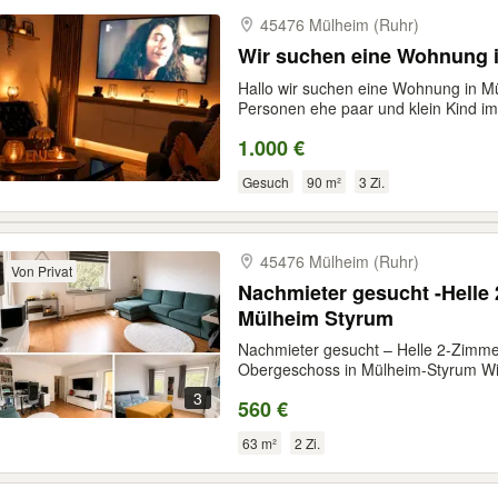
45476 Mülheim (Ruhr)
Wir suchen eine Wohnung i
Hallo wir suchen eine Wohnung in Mü
Personen ehe paar und klein Kind im.
1.000 €
Gesuch
90 m²
3 Zi.
45476 Mülheim (Ruhr)
Von Privat
Nachmieter gesucht -Helle
Mülheim Styrum
Nachmieter gesucht – Helle 2-Zimme
Obergeschoss in Mülheim-Styrum Wir
3
560 €
63 m²
2 Zi.