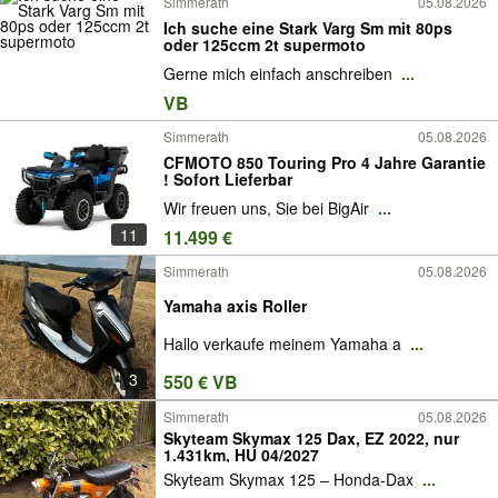
Simmerath
05.08.2026
Ich suche eine Stark Varg Sm mit 80ps
oder 125ccm 2t supermoto
Gerne mich einfach anschreiben
...
VB
Simmerath
05.08.2026
CFMOTO 850 Touring Pro 4 Jahre Garantie
! Sofort Lieferbar
Wir freuen uns, Sie bei BigAir
...
11
11.499 €
Simmerath
05.08.2026
Yamaha axis Roller
Hallo verkaufe meinem Yamaha a
...
3
550 € VB
Simmerath
05.08.2026
Skyteam Skymax 125 Dax, EZ 2022, nur
1.431km, HU 04/2027
Skyteam Skymax 125 – Honda-Dax
...