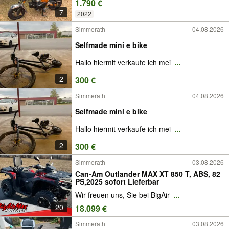
1.790 €
7
2022
Simmerath
04.08.2026
Selfmade mini e bike
Hallo hiermit verkaufe ich mei
...
2
300 €
Simmerath
04.08.2026
Selfmade mini e bike
Hallo hiermit verkaufe ich mei
...
2
300 €
Simmerath
03.08.2026
Can-Am Outlander MAX XT 850 T, ABS, 82
PS,2025 sofort Lieferbar
Wir freuen uns, Sie bei BigAir
...
20
18.099 €
Simmerath
03.08.2026