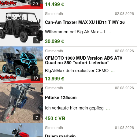
20
14.499 €
Simmerath
02.08.2026
Can-Am Traxter MAX XU HD11 T MY 26
Willkommen bei Big Air Max – I
...
2
30.099 €
Simmerath
02.08.2026
CFMOTO 1000 MUD Version ABS ATV
Quad no 850 "sofort Lieferbar"
BigAirMax dein exclusiver CFMO
...
19
13.999 €
Simmerath
02.08.2026
Pitbike 125ccm
Ich verkaufe hier mein gepfleg
...
7
450 € VB
Simmerath
01.08.2026
Dalem roadwin