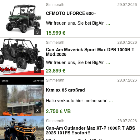
Simmerath
29.07.2026
CFMOTO UFORCE 600+
Wir freuen uns, Sie bei BigAir
...
3
15.999 €
Simmerath
28.07.2026
Can-Am Maverick Sport Max DPS 1000R T
Mod.2026
Wir freuen uns, Sie bei BigAir
...
4
23.899 €
Simmerath
28.07.2026
Ktm sx 85 großrad
Hallo verkaufe hier meine sehr
...
8
2.750 € VB
Simmerath
28.07.2026
Can-Am Outlander Max XT-P 1000R T ABS
2025 101PS !!sofort!!