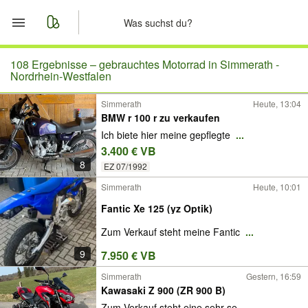
Start
108 Ergebnisse –
gebrauchtes Motorrad in Simmerath -
Nordrhein-Westfalen
Merkliste
Simmerath
Heute, 13:04
BMW r 100 r zu verkaufen
Nachrichten
Ich biete hier meine gepflegte
...
3.400 € VB
Anzeige aufgeben
8
EZ 07/1992
Simmerath
Heute, 10:01
Fantic Xe 125 (yz Optik)
Zum Verkauf steht meine Fantic
...
9
7.950 € VB
Simmerath
Gestern, 16:59
Kawasaki Z 900 (ZR 900 B)
Zum Verkauf steht eine sehr se
...