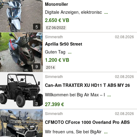
Motorroller
Digitale Anzeigen, elektronisc
...
2.650 € VB
5
EZ 06/2022
Simmerath
02.08.2026
Aprilia Sr50 Street
Guten Tag
...
1.200 € VB
9
2014
Simmerath
02.08.2026
Can-Am TRAXTER XU HD11 T ABS MY 26
Willkommen bei Big Air Max – I
...
3
27.399 €
Simmerath
02.08.2026
CFMOTO CForce 1000 Overland Pro ABS
Wir freuen uns, Sie bei BigAir
...