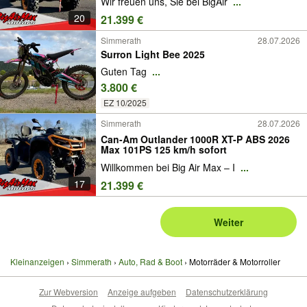
Wir freuen uns, Sie bei BigAir
...
20
21.399 €
Simmerath
28.07.2026
Surron Light Bee 2025
Guten Tag
...
3.800 €
EZ 10/2025
Simmerath
28.07.2026
Can-Am Outlander 1000R XT-P ABS 2026
Max 101PS 125 km/h sofort
Willkommen bei Big Air Max – I
...
17
21.399 €
Weiter
Kleinanzeigen
Simmerath
Auto, Rad & Boot
Motorräder & Motorroller
Zur Webversion
Anzeige aufgeben
Datenschutzerklärung