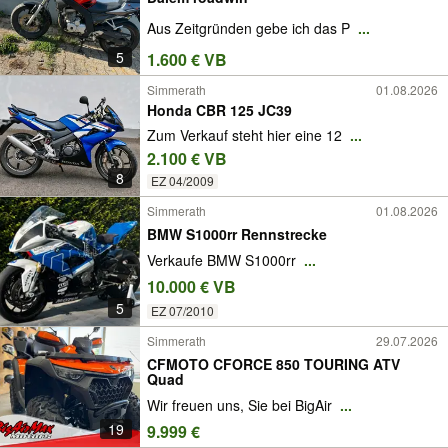
Aus Zeitgründen gebe ich das P
...
5
1.600 € VB
Simmerath
01.08.2026
Honda CBR 125 JC39
Zum Verkauf steht hier eine 12
...
2.100 € VB
8
EZ 04/2009
Simmerath
01.08.2026
BMW S1000rr Rennstrecke
Verkaufe BMW S1000rr
...
10.000 € VB
5
EZ 07/2010
Simmerath
29.07.2026
CFMOTO CFORCE 850 TOURING ATV
Quad
Wir freuen uns, Sie bei BigAir
...
19
9.999 €