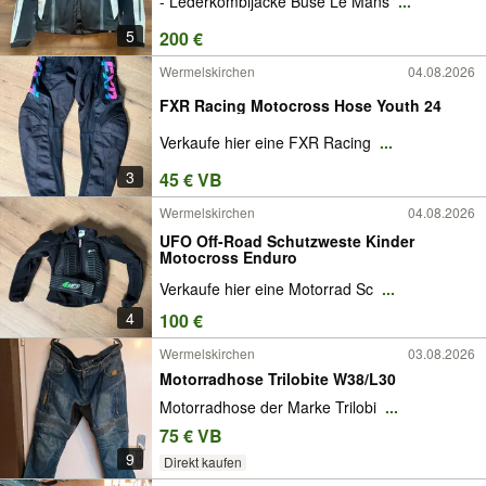
- Lederkombijacke Büse Le Mans
...
5
200 €
Wermelskirchen
04.08.2026
FXR Racing Motocross Hose Youth 24
Verkaufe hier eine FXR Racing
...
3
45 € VB
Wermelskirchen
04.08.2026
UFO Off-Road Schutzweste Kinder
Motocross Enduro
Verkaufe hier eine Motorrad Sc
...
4
100 €
Wermelskirchen
03.08.2026
Motorradhose Trilobite W38/L30
Motorradhose der Marke Trilobi
...
75 € VB
9
Direkt kaufen