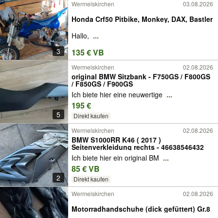
Wermelskirchen
03.08.2026
Honda Crf50 Pitbike, Monkey, DAX, Bastler
Hallo,
...
3
135 € VB
Wermelskirchen
02.08.2026
original BMW Sitzbank - F750GS / F800GS
/ F850GS / F900GS
Ich biete hier eine neuwertige
...
195 €
5
Direkt kaufen
Wermelskirchen
02.08.2026
BMW S1000RR K46 ( 2017 )
Seitenverkleidung rechts - 46638546432
Ich biete hier ein original BM
...
85 € VB
2
Direkt kaufen
Wermelskirchen
02.08.2026
Motorradhandschuhe (dick gefüttert) Gr.8