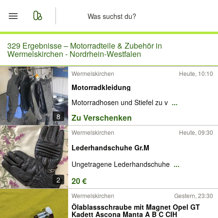
Start
329 Ergebnisse –
Motorradteile & Zubehör in
Wermelskirchen - Nordrhein-Westfalen
Merkliste
Wermelskirchen
Heute, 10:10
Motorradkleidung
Nachrichten
Motorradhosen und Stiefel zu v
...
Anzeige aufgeben
8
Zu Verschenken
Wermelskirchen
Heute, 09:30
Lederhandschuhe Gr.M
Ungetragene Lederhandschuhe
...
2
20 €
Wermelskirchen
Gestern, 23:30
Ölablassschraube mit Magnet Opel GT
Kadett Ascona Manta A B C CIH