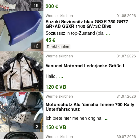
19
200 €
Wermelskirchen
01.08.2026
Suzuki Soziussitz blau GSXR 750 GR77
GR7AB GSXR 1100 GV73C Bj90
Soziussitz in top-Zustand (bla
...
45 €
12
Direkt kaufen
Wermelskirchen
31.07.2026
Vanucci Motorrad Lederjacke Größe L
Hallo,
...
7
120 € VB
Wermelskirchen
31.07.2026
Motorschutz Alu Yamaha Tenere 700 Rally
Unterfahrschutz
Ich biete hier meinen original
...
3
150 € VB
Wermelskirchen
30.07.2026