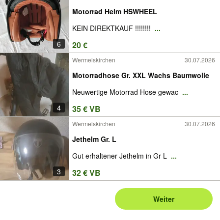
Motorrad Helm HSWHEEL
KEIN DIREKTKAUF !!!!!!!!
...
6
20 €
Wermelskirchen
30.07.2026
Motorradhose Gr. XXL Wachs Baumwolle
Neuwertige Motorrad Hose gewac
...
4
35 € VB
Wermelskirchen
30.07.2026
Jethelm Gr. L
Gut erhaltener Jethelm in Gr L
...
3
32 € VB
Weiter