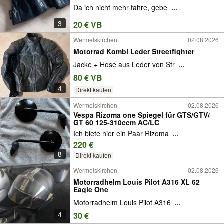
Da ich nicht mehr fahre, gebe
...
3
20 € VB
Wermelskirchen
02.08.2026
Motorrad Kombi Leder Streetfighter
Jacke + Hose aus Leder von Str
...
80 € VB
4
Direkt kaufen
Wermelskirchen
02.08.2026
Vespa Rizoma one Spiegel für GTS/​GTV/​
GT 60 125-310ccm AC/​LC
Ich biete hier ein Paar Rizoma
...
220 €
8
Direkt kaufen
Wermelskirchen
02.08.2026
Motorradhelm Louis Pilot A316 XL 62
Eagle One
Motorradhelm Louis Pilot A316
...
4
30 €