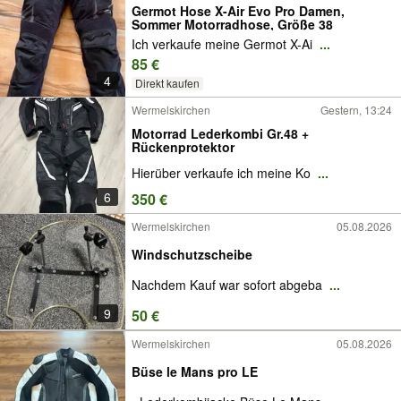
Germot Hose X-Air Evo Pro Damen,
Sommer Motorradhose, Größe 38
Ich verkaufe meine Germot X-Ai
...
85 €
4
Direkt kaufen
Wermelskirchen
Gestern, 13:24
Motorrad Lederkombi Gr.48 +
Rückenprotektor
Hierüber verkaufe ich meine Ko
...
6
350 €
Wermelskirchen
05.08.2026
Windschutzscheibe
Nachdem Kauf war sofort abgeba
...
9
50 €
Wermelskirchen
05.08.2026
Büse le Mans pro LE