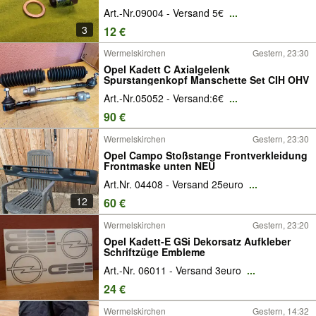
Art.-Nr.09004 - Versand 5€
...
3
12 €
Wermelskirchen
Gestern, 23:30
Opel Kadett C Axialgelenk
Spurstangenkopf Manschette Set CIH OHV
Art.-Nr.05052 - Versand:6€
...
90 €
Wermelskirchen
Gestern, 23:30
Opel Campo Stoßstange Frontverkleidung
Frontmaske unten NEU
Art.Nr. 04408 - Versand 25euro
...
12
60 €
Wermelskirchen
Gestern, 23:20
Opel Kadett-E GSi Dekorsatz Aufkleber
Schriftzüge Embleme
Art.-Nr. 06011 - Versand 3euro
...
24 €
Wermelskirchen
Gestern, 14:32