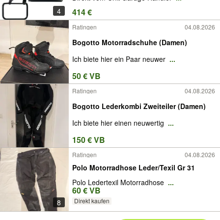
4
414 €
Ratingen
04.08.2026
Bogotto Motorradschuhe (Damen)
Ich biete hier ein Paar neuwer
...
50 € VB
Ratingen
04.08.2026
Bogotto Lederkombi Zweiteiler (Damen)
Ich biete hier einen neuwertig
...
150 € VB
Ratingen
04.08.2026
Polo Motorradhose Leder/Texil Gr 31
Polo Ledertexil Motorradhose
...
60 € VB
Direkt kaufen
8