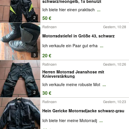
schwarz/neongelb, 1x benutzt
Ich biete hier einen praktisch
...
2
50 €
Ratingen
Gestern, 10:28
Motorradstiefel in Größe 43, schwarz
Ich verkaufe ein Paar gut erha
...
3
20 €
Ratingen
Gestern, 10:26
Herren Motorrad Jeanshose mit
Knieverstärkung
Ich verkaufe meine robuste Mot
...
2
30 €
Ratingen
Gestern, 10:23
Hein Gericke Motorradjacke schwarz-grau
Ich biete hier meine Motorradj
...