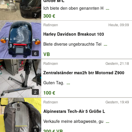
Größe M-L
Ich biete den oben genannten H
...
7
300 €
Ratingen
Heute, 09:09
Harley Davidson Breakout 103
Biete diverse ungebrauchte Tei
...
6
VB
Ratingen
Gestern, 21:18
Zentralständer max2h btr Motorrad Z900
Guten Tag.
...
2
100 €
Ratingen
Gestern, 19:49
Alpinestars Tech-Air 5 Größe L
Verkaufe meine airbagweste, gu
...
5
300 € VB