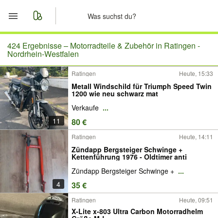
Start
424 Ergebnisse –
Motorradteile & Zubehör in Ratingen -
Nordrhein-Westfalen
Merkliste
Ratingen
Heute, 15:33
Metall Windschild für Triumph Speed Twin
Nachrichten
1200 wie neu schwarz mat
Verkaufe
...
Anzeige aufgeben
11
80 €
Ratingen
Heute, 14:11
Zündapp Bergsteiger Schwinge +
Kettenführung 1976 - Oldtimer anti
Zündapp Bergsteiger Schwinge +
...
4
35 €
Ratingen
Heute, 09:51
X-Lite x-803 Ultra Carbon Motorradhelm