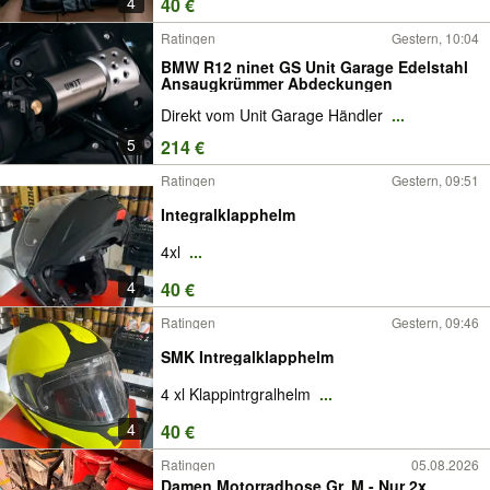
4
40 €
Ratingen
Gestern, 10:04
BMW R12 ninet GS Unit Garage Edelstahl
Ansaugkrümmer Abdeckungen
Direkt vom Unit Garage Händler
...
5
214 €
Ratingen
Gestern, 09:51
Integralklapphelm
4xl
...
4
40 €
Ratingen
Gestern, 09:46
SMK Intregalklapphelm
4 xl Klappintrgralhelm
...
4
40 €
Ratingen
05.08.2026
Damen Motorradhose Gr. M - Nur 2x