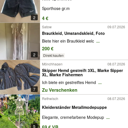
Sporthose gr.m
2
4 €
Satow
09.07.2026
Brautkleid, Umstandskleid, Foto
Biete hier ein Brautkleid welc
...
200 €
2
Direkt kaufen
Mönchhagen
08.07.2026
Skipper Hemd gestreift 3XL, Marke Sipper
XL, Marke Fishermen
Ich biete ein gestreiftes Hemd
...
7
Zu Verschenken
Rethwisch
08.07.2026
Kleiderständer Metallmodepuppe
Elegante, cremefarbene Modepup
...
5
69 € VB