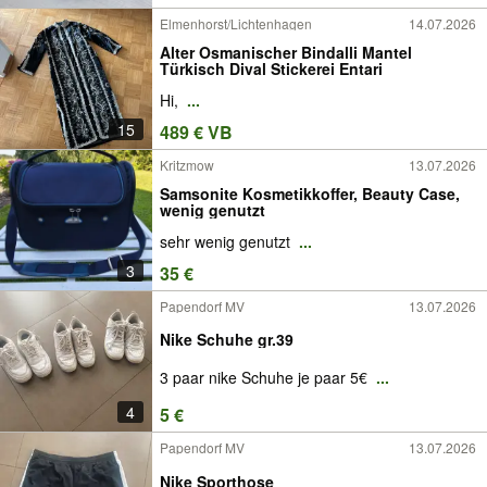
Elmenhorst/Lichtenhagen
14.07.2026
Alter Osmanischer Bindalli Mantel
Türkisch Dival Stickerei Entari
Hi,
...
15
489 € VB
Kritzmow
13.07.2026
Samsonite Kosmetikkoffer, Beauty Case,
wenig genutzt
sehr wenig genutzt
...
3
35 €
Papendorf MV
13.07.2026
Nike Schuhe gr.39
3 paar nike Schuhe je paar 5€
...
4
5 €
Papendorf MV
13.07.2026
Nike Sporthose