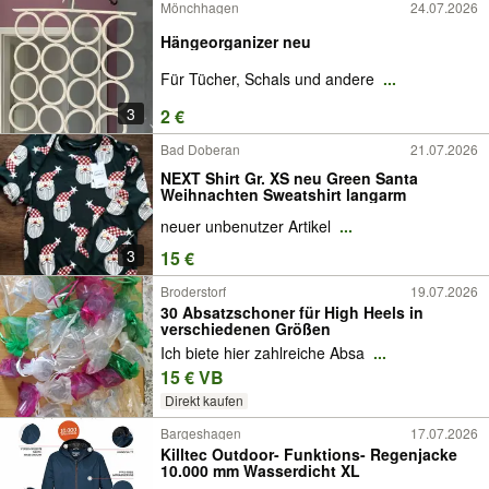
Mönchhagen
24.07.2026
Hängeorganizer neu
Für Tücher, Schals und andere
...
3
2 €
Bad Doberan
21.07.2026
NEXT Shirt Gr. XS neu Green Santa
Weihnachten Sweatshirt langarm
neuer unbenutzer Artikel
...
3
15 €
Broderstorf
19.07.2026
30 Absatzschoner für High Heels in
verschiedenen Größen
Ich biete hier zahlreiche Absa
...
15 € VB
Direkt kaufen
Bargeshagen
17.07.2026
Killtec Outdoor- Funktions- Regenjacke
10.000 mm Wasserdicht XL