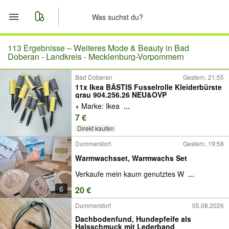
Start
113 Ergebnisse –
Weiteres Mode & Beauty in Bad
Doberan - Landkreis - Mecklenburg-Vorpommern
Merkliste
Bad Doberan
Gestern, 21:55
11x Ikea BÄSTIS Fusselrolle Kleiderbürste
grau 904.256.26 NEU&OVP
Nachrichten
+ Marke: Ikea
...
7 €
Anzeige aufgeben
Direkt kaufen
Dummerstorf
Gestern, 19:58
Warmwachsset, Warmwachs Set
Verkaufe mein kaum genutztes W
...
6
20 €
Dummerstorf
05.08.2026
Dachbodenfund, Hundepfeife als
Halsschmuck mit Lederband