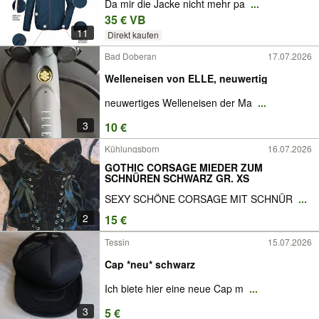
Da mir die Jacke nicht mehr pa
...
35 € VB
11
Direkt kaufen
Bad Doberan
17.07.2026
Welleneisen von ELLE, neuwertig
neuwertiges Welleneisen der Ma
...
3
10 €
Kühlungsborn
16.07.2026
GOTHIC CORSAGE MIEDER ZUM
SCHNÜREN SCHWARZ GR. XS
SEXY SCHÖNE CORSAGE MIT SCHNÜR
...
2
15 €
Tessin
15.07.2026
Cap *neu* schwarz
Ich biete hier eine neue Cap m
...
3
5 €