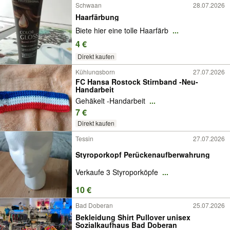
Schwaan
28.07.2026
Haarfärbung
Biete hier eine tolle Haarfärb
...
4 €
Direkt kaufen
Kühlungsborn
27.07.2026
FC Hansa Rostock Stirnband -Neu-
Handarbeit
Gehäkelt -Handarbeit
...
7 €
Direkt kaufen
Tessin
27.07.2026
Styroporkopf Perückenaufberwahrung
Verkaufe 3 Styroporköpfe
...
10 €
Bad Doberan
25.07.2026
Bekleidung Shirt Pullover unisex
Sozialkaufhaus Bad Doberan