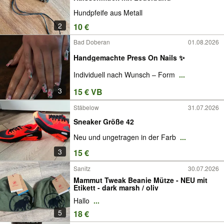
Hundpfeife aus Metall
2
10 €
Bad Doberan
01.08.2026
Handgemachte Press On Nails ✨
Individuell nach Wunsch – Form
...
3
15 € VB
Stäbelow
31.07.2026
Sneaker Größe 42
Neu und ungetragen in der Farb
...
3
15 €
Sanitz
30.07.2026
Mammut Tweak Beanie Mütze - NEU mit
Etikett - dark marsh / oliv
Hallo
...
5
18 €