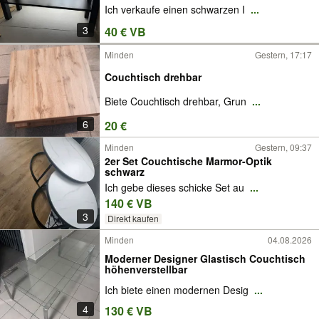
Ich verkaufe einen schwarzen I
...
3
40 € VB
Minden
Gestern, 17:17
Couchtisch drehbar
Biete Couchtisch drehbar, Grun
...
6
20 €
Minden
Gestern, 09:37
2er Set Couchtische Marmor-Optik
schwarz
Ich gebe dieses schicke Set au
...
140 € VB
3
Direkt kaufen
Minden
04.08.2026
Moderner Designer Glastisch Couchtisch
höhenverstellbar
Ich biete einen modernen Desig
...
4
130 € VB