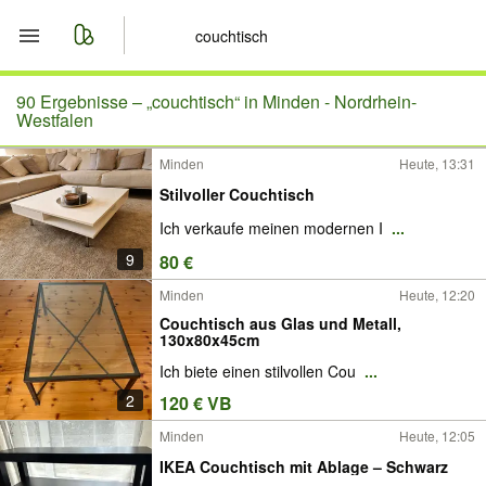
Start
90 Ergebnisse –
„couchtisch“ in Minden - Nordrhein-
Westfalen
Merkliste
Minden
Heute, 13:31
Stilvoller Couchtisch
Nachrichten
Ich verkaufe meinen modernen I
...
Anzeige aufgeben
9
80 €
Minden
Heute, 12:20
Couchtisch aus Glas und Metall,
130x80x45cm
Ich biete einen stilvollen Cou
...
2
120 € VB
Minden
Heute, 12:05
IKEA Couchtisch mit Ablage – Schwarz