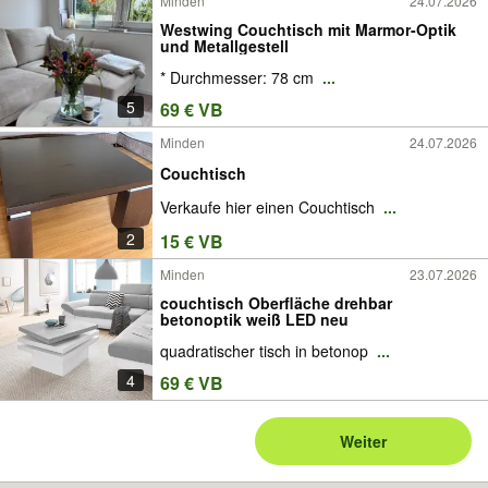
Minden
24.07.2026
Westwing Couchtisch mit Marmor-Optik
und Metallgestell
* Durchmesser: 78 cm
...
5
69 € VB
Minden
24.07.2026
Couchtisch
Verkaufe hier einen Couchtisch
...
2
15 € VB
Minden
23.07.2026
couchtisch Oberfläche drehbar
betonoptik weiß LED neu
quadratischer tisch in betonop
...
4
69 € VB
Weiter