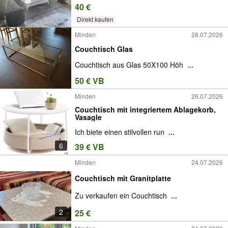
40 €
Direkt kaufen
Minden
28.07.2026
Couchtisch Glas
Couchtisch aus Glas 50X100 Höh
...
50 € VB
Minden
26.07.2026
Couchtisch mit integriertem Ablagekorb,
Vasagle
Ich biete einen stilvollen run
...
6
39 € VB
Minden
24.07.2026
Couchtisch mit Granitplatte
Zu verkaufen ein Couchtisch
...
2
25 €