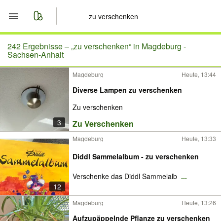
Start
242 Ergebnisse –
„zu verschenken“ in Magdeburg -
Sachsen-Anhalt
Merkliste
Magdeburg
Heute, 13:44
Diverse Lampen zu verschenken
Nachrichten
Zu verschenken
Anzeige aufgeben
3
Zu Verschenken
Magdeburg
Heute, 13:33
Diddl Sammelalbum - zu verschenken
Verschenke das Diddl Sammelalb
...
12
Magdeburg
Heute, 13:26
Aufzupäppelnde Pflanze zu verschenken