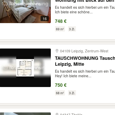
Wohnung mit Blick auf den
Es handelt es sich hierbei um ein T
Ich biete eine schöne...
16
748 €
69 m²
3 Zi.
04109 Leipzig, Zentrum-​West
TAUSCHWOHNUNG Tausche
Leipzig, Mitte
Es handelt es sich hierbei um ein T
Hey! Ich biete meine...
750 €
68 m²
3 Zi.
04347 Thekla