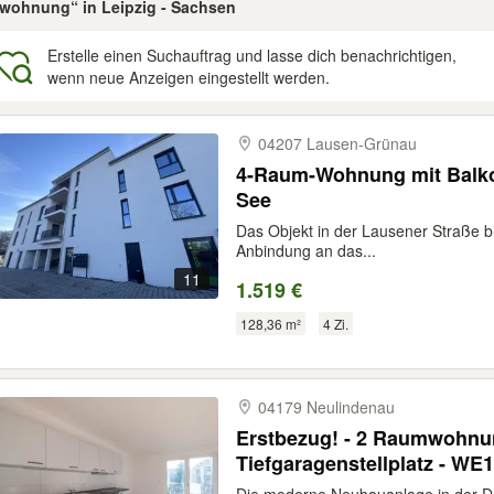
etwohnung“ in Leipzig - Sachsen
Erstelle einen Suchauftrag und lasse dich benachrichtigen,
wenn neue Anzeigen eingestellt werden.
gebnisse
04207 Lausen-​Grünau
4-Raum-Wohnung mit Balko
See
Das Objekt in der Lausener Straße bi
Anbindung an das...
11
1.519 €
128,36 m²
4 Zi.
04179 Neulindenau
Erstbezug! - 2 Raumwohnu
Tiefgaragenstellplatz - WE