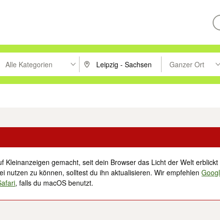
Alle Kategorien
Ganzer Ort
ken um zu suchen, oder Vorschläge mit den Pfeiltasten nach oben/unt
PLZ oder Ort eingeben. Eingabetaste drücke
Suche im Umkreis 
tronik
Familie, Kind & Baby
Haustiere
Freizeit, Hobby & Nachbarschaft
f Kleinanzeigen gemacht, seit dein Browser das Licht der Welt erblickt 
i nutzen zu können, solltest du ihn aktualisieren. Wir empfehlen
Goog
Safari
, falls du macOS benutzt.