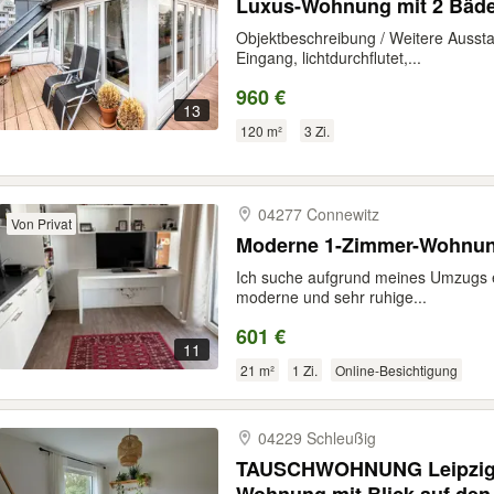
Luxus-Wohnung mit 2 Bäde
Objektbeschreibung / Weitere Aussta
Eingang, lichtdurchflutet,...
960 €
13
120 m²
3 Zi.
04277 Connewitz
Von Privat
Moderne 1-Zimmer-Wohnung
Ich suche aufgrund meines Umzugs e
moderne und sehr ruhige...
601 €
11
21 m²
1 Zi.
Online-Besichtigung
04229 Schleußig
TAUSCHWOHNUNG Leipzig P