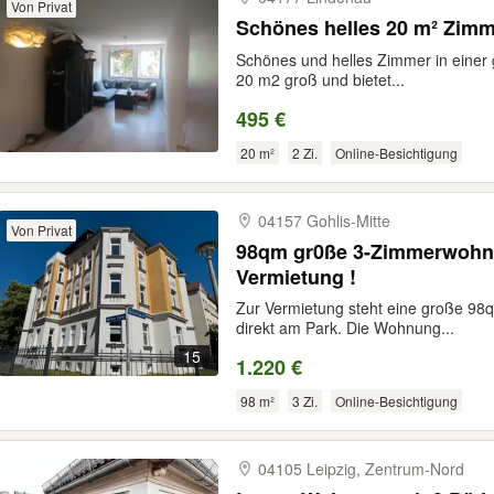
Von Privat
Schönes helles 20 m² Zimm
Schönes und helles Zimmer in einer
20 m2 groß und bietet...
495 €
20 m²
2 Zi.
Online-Besichtigung
04157 Gohlis-​Mitte
Von Privat
98qm gr0ße 3-Zimmerwohnu
Vermietung !
Zur Vermietung steht eine große 9
direkt am Park. Die Wohnung...
15
1.220 €
98 m²
3 Zi.
Online-Besichtigung
04105 Leipzig, Zentrum-​Nord