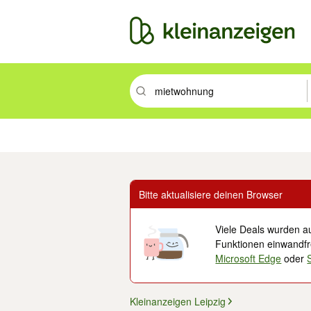
Suchbegriff eingeben. Eingabetaste drüc
Immobilien
Mode & Beauty
Auto, Rad & Boot
Haus & Garten
Jobs
Elek
Bitte aktualisiere deinen Browser
Viele Deals wurden au
Funktionen einwandfre
Microsoft Edge
oder
Kleinanzeigen Leipzig