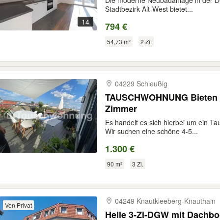
Die moderne Neubauanlage in der D
Stadtbezirk Alt-West bietet...
14
794 €
54,73 m²
2 Zi.
04229 Schleußig
TAUSCHWOHNUNG Bieten 3
Zimmer
Es handelt es sich hierbei um ein T
Wir suchen eine schöne 4-5...
1.300 €
90 m²
3 Zi.
04249 Knautkleeberg-​Knauthain
Von Privat
Helle 3-Zi-DGW mit Dachbo