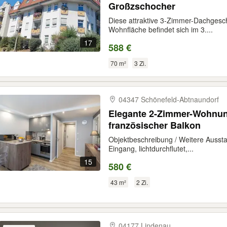
Großzschocher
Diese attraktive 3-Zimmer-Dachgesc
Wohnfläche befindet sich im 3....
17
588 €
70 m²
3 Zi.
04347 Schönefeld-​Abtnaundorf
Elegante 2-Zimmer-Wohnung
französischer Balkon
Objektbeschreibung / Weitere Aussta
Eingang, lichtdurchflutet,...
15
580 €
43 m²
2 Zi.
04177 Lindenau