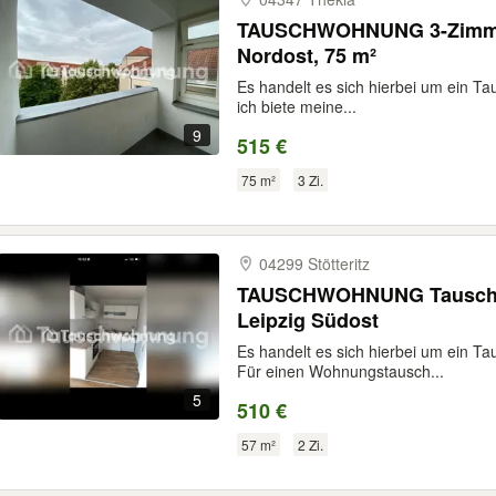
TAUSCHWOHNUNG 3-Zimmer
Nordost, 75 m²
Es handelt es sich hierbei um ein Ta
ich biete meine...
9
515 €
75 m²
3 Zi.
04299 Stötteritz
TAUSCHWOHNUNG Tausche 
Leipzig Südost
Es handelt es sich hierbei um ein T
Für einen Wohnungstausch...
5
510 €
57 m²
2 Zi.