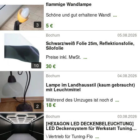
flammige Wandlampe
Schöne und gut erhaltene Wandl
...
3
5 €
Bochum
05.08.2026
Schwarz/weiß Folie 25m, Reflektionsfolie,
Silofolie
Preise inkl. MwSt.
...
10
30 €
Bochum
04.08.2026
Lampe im Landhausstil (kaum gebraucht)
mit Leuchtmittel
Während des Umzuges ist noch d
...
18 €
2
Bochum
03.08.2026
[HEXAGON LED DECKENBELEUCHTUNG]
LED Deckensystem für Werkstatt Tuning
Garage Hexagon LED Wabenled
\-Vertrieb für Tuning-Flo
...
Werkstattbeleuchtung