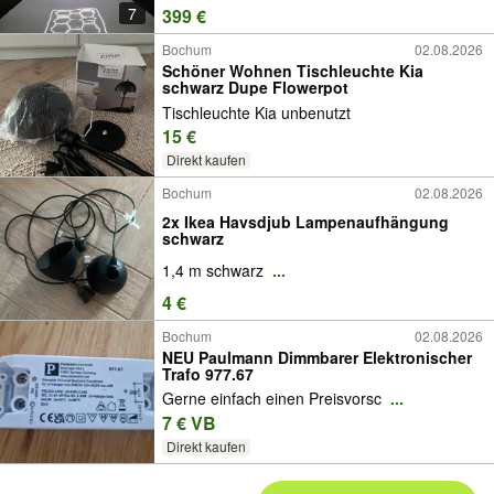
Garagenbeleuchtung helles LED
7
399 €
Aufbereiter Licht Detailer Showroom Panel
LED Detai
Bochum
02.08.2026
Schöner Wohnen Tischleuchte Kia
schwarz Dupe Flowerpot
Tischleuchte Kia unbenutzt
15 €
Direkt kaufen
Bochum
02.08.2026
2x Ikea Havsdjub Lampenaufhängung
schwarz
1,4 m schwarz
...
4 €
Bochum
02.08.2026
NEU Paulmann Dimmbarer Elektronischer
Trafo 977.67
Gerne einfach einen Preisvorsc
...
7 € VB
Direkt kaufen