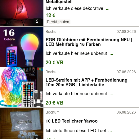
Metallgestell
Ich verkaufe diese dekorative
...
12 €
2
Direkt kaufen
Bochum
07.08.2026
RGB-Glühbirne mit Fernbedienung NEU |
LED Mehrfarbig 16 Farben
Ich verkaufe hier neue unbenut
...
20 € VB
Bochum
07.08.2026
LED-Streifen mit APP + Fernbedienung
10m 20m RGB | Lichterkette
Ich verkaufe hier neue unbenut
...
20 € VB
Bochum
06.08.2026
10 LED Teelichter Yawoo
Ich biete Ihnen diese LED Teel
...