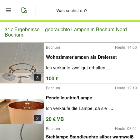
Start
317 Ergebnisse –
gebrauchte Lampen in Bochum-Nord -
Bochum
Merkliste
Bochum
Heute, 14:06
Wohnzimmerlampen als Dreierset
Nachrichten
Ich verkaufe zwei gut erhalten
...
Anzeige aufgeben
3
100 €
Bochum
Heute, 12:19
Pendelleuchte/Lampe
Ich verkaufe die Lampe, da sie
...
2
20 € VB
Bochum
Heute, 08:01
Stehlampe Standleuchte silber warmweiß