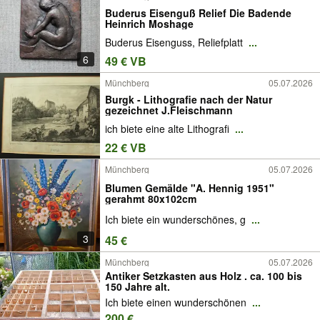
Buderus Eisenguß Relief Die Badende
Heinrich Moshage
Buderus Eisenguss, Reliefplatt
...
6
49 € VB
Münchberg
05.07.2026
Burgk - Lithografie nach der Natur
gezeichnet J.Fleischmann
ich biete eine alte Lithografi
...
22 € VB
Münchberg
05.07.2026
Blumen Gemälde "A. Hennig 1951"
gerahmt 80x102cm
Ich biete ein wunderschönes, g
...
3
45 €
Münchberg
05.07.2026
Antiker Setzkasten aus Holz . ca. 100 bis
150 Jahre alt.
Ich biete einen wunderschönen
...
200 €