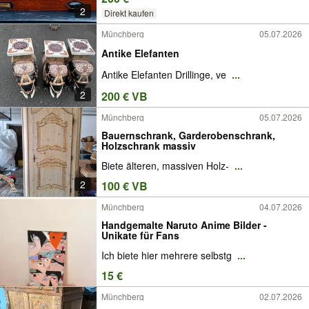
2
Direkt kaufen
Münchberg
05.07.2026
Antike Elefanten
Antike Elefanten Drillinge, ve
...
2
200 € VB
Münchberg
05.07.2026
Bauernschrank, Garderobenschrank,
Holzschrank massiv
Biete älteren, massiven Holz-
...
2
100 € VB
Münchberg
04.07.2026
Handgemalte Naruto Anime Bilder -
Unikate für Fans
Ich biete hier mehrere selbstg
...
15 €
Münchberg
02.07.2026