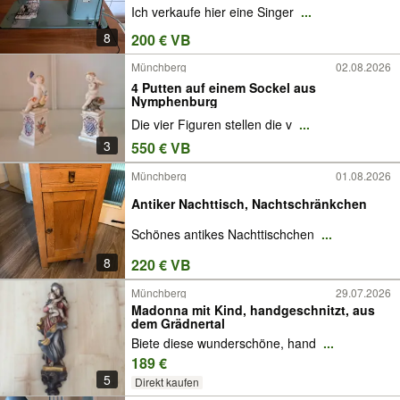
Ich verkaufe hier eine Singer
...
8
200 € VB
Münchberg
02.08.2026
4 Putten auf einem Sockel aus
Nymphenburg
Die vier Figuren stellen die v
...
3
550 € VB
Münchberg
01.08.2026
Antiker Nachttisch, Nachtschränkchen
Schönes antikes Nachttischchen
...
8
220 € VB
Münchberg
29.07.2026
Madonna mit Kind, handgeschnitzt, aus
dem Grädnertal
Biete diese wunderschöne, hand
...
189 €
5
Direkt kaufen