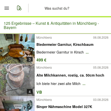
Start
125 Ergebnisse –
Kunst & Antiquitäten in Münchberg -
Bayern
Merkliste
Münchberg
06.08.2026
Biedermeier Garnitur, Kirschbaum
Nachrichten
Biedermeier Garnitur in Kirsch
...
Anzeige aufgeben
3
499 €
Münchberg
05.08.2026
Alte Milchkannen, rostig, ca. 50cm hoch
Ich biete hier zwei alte Milch
...
4
VB
Münchberg
03.08.2026
Singer Nähmaschine Model 327K