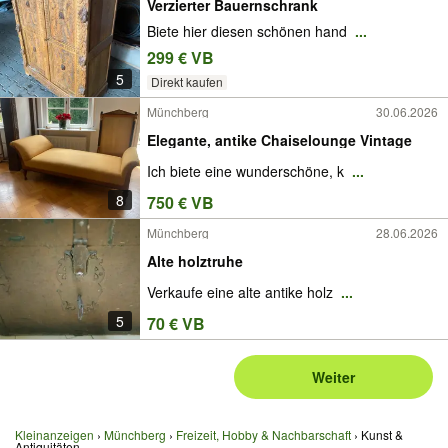
Verzierter Bauernschrank
Biete hier diesen schönen hand
...
299 € VB
5
Direkt kaufen
Münchberg
30.06.2026
Elegante, antike Chaiselounge Vintage
Ich biete eine wunderschöne, k
...
8
750 € VB
Münchberg
28.06.2026
Alte holztruhe
Verkaufe eine alte antike holz
...
5
70 € VB
Weiter
Kleinanzeigen
Münchberg
Freizeit, Hobby & Nachbarschaft
Kunst &
Antiquitäten