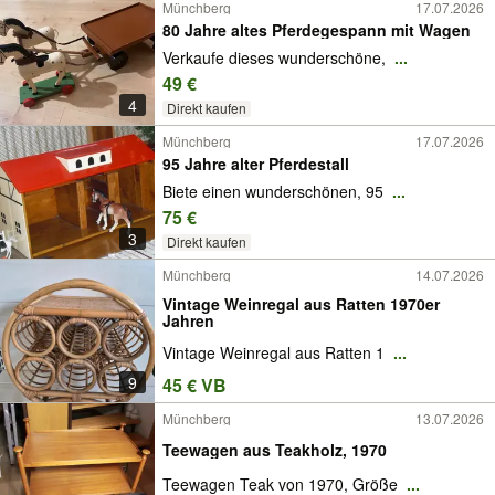
Münchberg
17.07.2026
80 Jahre altes Pferdegespann mit Wagen
Verkaufe dieses wunderschöne,
...
49 €
4
Direkt kaufen
Münchberg
17.07.2026
95 Jahre alter Pferdestall
Biete einen wunderschönen, 95
...
75 €
3
Direkt kaufen
Münchberg
14.07.2026
Vintage Weinregal aus Ratten 1970er
Jahren
Vintage Weinregal aus Ratten 1
...
9
45 € VB
Münchberg
13.07.2026
Teewagen aus Teakholz, 1970
Teewagen Teak von 1970, Größe
...