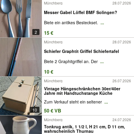
Münchberg
28.07.2026
Messer Gabel Löffel BMF Solingen?
Biete ein antikes Besteckset.
...
2
15 €
Münchberg
28.07.2026
Schiefer Graphtit Griffel Schiefertafel
Biete 2 Graphitgriffel an. Der
...
10 €
Münchberg
26.07.2026
Vintage Hängeschränkchen 30er/40er
Jahre mit Handtuchstange Küche
Zum Verkauf steht ein seltener
...
10
50 € VB
Münchberg
24.07.2026
Tonkrug antik, 1 1/2 l, H 21 cm, D 11 cm,
wahrscheinlich Thurnau