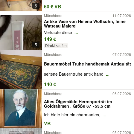
5
60 € VB
Münchberg
11.07.2026
Antike Vase von Helena Wolfsohn, feine
Watteau Malerei
Verkaufe diese
...
149 €
5
Direkt kaufen
Münchberg
07.07.2026
Bauernmöbel Truhe handbemalt Antiquität
seltene Bauerntruhe antik hand
...
140 €
Münchberg
06.07.2026
Altes Ölgemälde Herrenporträt im
Goldrahmen . Größe 67 ×53,5 cm
Ich biete hier ein charmantes,
...
VB
Münchberg
05.07.2026