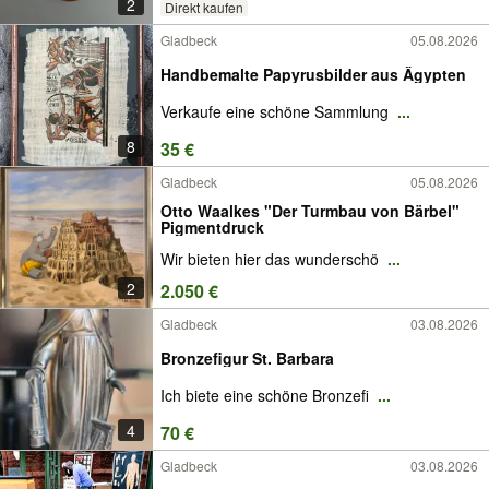
2
Direkt kaufen
Gladbeck
05.08.2026
Handbemalte Papyrusbilder aus Ägypten
Verkaufe eine schöne Sammlung
...
8
35 €
Gladbeck
05.08.2026
Otto Waalkes "Der Turmbau von Bärbel"
Pigmentdruck
Wir bieten hier das wunderschö
...
2
2.050 €
Gladbeck
03.08.2026
Bronzefigur St. Barbara
Ich biete eine schöne Bronzefi
...
4
70 €
Gladbeck
03.08.2026