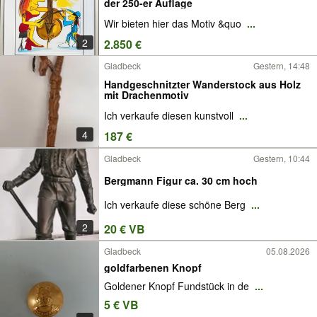
der 250-er Auflage
Wir bieten hier das Motiv &quo
...
2
2.850 €
Gladbeck
Gestern, 14:48
Handgeschnitzter Wanderstock aus Holz
mit Drachenmotiv
Ich verkaufe diesen kunstvoll
...
4
187 €
Gladbeck
Gestern, 10:44
Bergmann Figur ca. 30 cm hoch
Ich verkaufe diese schöne Berg
...
2
20 € VB
Gladbeck
05.08.2026
goldfarbenen Knopf
Goldener Knopf Fundstück in de
...
5 € VB