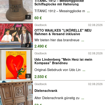
TITANIC 1912 – Messingglocke
Schiffsglocke mit Halterung
TITANIC 1912 – Messingglocke m
...
7
60 €
Gladbeck
02.08.2026
OTTO WAALKES "LIKÖRELLE" NEU
Rahmen & Versand inklusive
Wir bieten hier das brandneue
...
2
2.490 €
Gladbeck
02.08.2026
Udo Lindenberg "Mein Herz ist mein
Kompass" Brandneu
Original-Siebdruck von Udo Lin
...
3
2.550 €
Gladbeck
02.08.2026
Dielenschrank
Alter Dielenschrank günstig zu
...