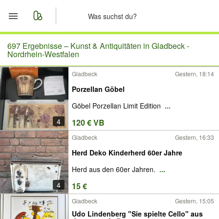
Start
697 Ergebnisse –
Kunst & Antiquitäten in Gladbeck -
Nordrhein-Westfalen
Merkliste
Gladbeck
Gestern, 18:14
Porzellan Göbel
Nachrichten
Göbel Porzellan Limit Edition
...
Anzeige aufgeben
4
120 € VB
Gladbeck
Gestern, 16:33
Herd Deko Kinderherd 60er Jahre
Herd aus den 60er Jahren.
...
4
15 €
Gladbeck
Gestern, 15:05
Udo Lindenberg "Sie spielte Cello" aus