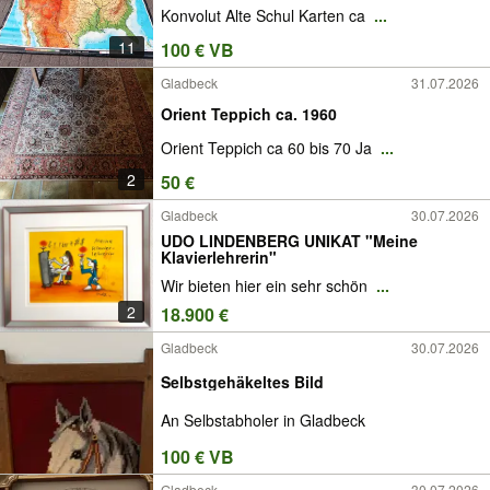
Konvolut Alte Schul Karten ca
...
11
100 € VB
Gladbeck
31.07.2026
Orient Teppich ca. 1960
Orient Teppich ca 60 bis 70 Ja
...
2
50 €
Gladbeck
30.07.2026
UDO LINDENBERG UNIKAT "Meine
Klavierlehrerin"
Wir bieten hier ein sehr schön
...
2
18.900 €
Gladbeck
30.07.2026
Selbstgehäkeltes Bild
An Selbstabholer in Gladbeck
100 € VB
Gladbeck
30.07.2026