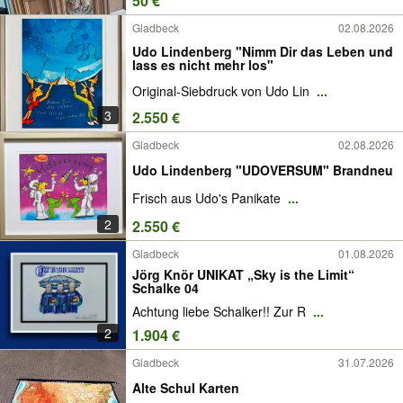
50 €
Gladbeck
02.08.2026
Udo Lindenberg "Nimm Dir das Leben und
lass es nicht mehr los"
Original-Siebdruck von Udo Lin
...
3
2.550 €
Gladbeck
02.08.2026
Udo Lindenberg "UDOVERSUM" Brandneu
Frisch aus Udo's Panikate
...
2
2.550 €
Gladbeck
01.08.2026
Jörg Knör UNIKAT „Sky is the Limit“
Schalke 04
Achtung liebe Schalker!! Zur R
...
2
1.904 €
Gladbeck
31.07.2026
Alte Schul Karten