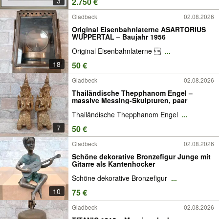
3
2.750 €
Gladbeck
02.08.2026
Original Eisenbahnlaterne ASARTORIUS
WUPPERTAL – Baujahr 1956
Original Eisenbahnlaterne 
...
18
50 €
Gladbeck
02.08.2026
Thailändische Thepphanom Engel –
massive Messing-Skulpturen, paar
Thailändische Thepphanom Engel
...
7
50 €
Gladbeck
02.08.2026
Schöne dekorative Bronzefigur Junge mit
Gitarre als Kantenhocker
Schöne dekorative Bronzefigur
...
10
75 €
Gladbeck
02.08.2026