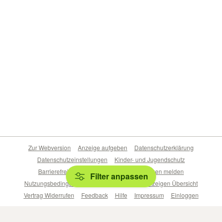
Zur Webversion
Anzeige aufgeben
Datenschutzerklärung
Datenschutzeinstellungen
Kinder- und Jugendschutz
Barrierefreiheitserklärung
Sicherheitslücken melden
Filter anpassen
Nutzungsbedingungen
Beliebte Suchen
Anzeigen Übersicht
Vertrag Widerrufen
Feedback
Hilfe
Impressum
Einloggen