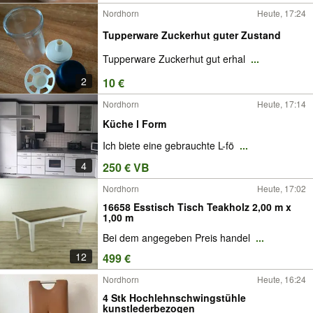
Nordhorn
Heute, 17:24
Tupperware Zuckerhut guter Zustand
Tupperware Zuckerhut gut erhal
...
2
10 €
Nordhorn
Heute, 17:14
Küche l Form
Ich biete eine gebrauchte L-fö
...
4
250 € VB
Nordhorn
Heute, 17:02
16658 Esstisch Tisch Teakholz 2,00 m x
1,00 m
Bei dem angegeben Preis handel
...
12
499 €
Nordhorn
Heute, 16:24
4 Stk Hochlehnschwingstühle
kunstlederbezogen