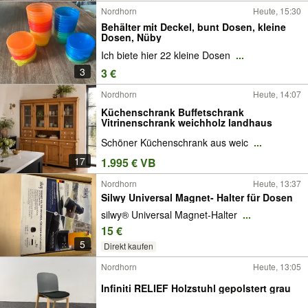
Nordhorn
Heute, 15:30
Behälter mit Deckel, bunt Dosen, kleine
Dosen, Nüby
Ich biete hier 22 kleine Dosen
...
3
3 €
Nordhorn
Heute, 14:07
Küchenschrank Buffetschrank
Vitrinenschrank weichholz landhaus
Schöner Küchenschrank aus weic
...
17
1.995 € VB
Nordhorn
Heute, 13:37
Silwy Universal Magnet- Halter für Dosen
silwy® Universal Magnet-Halter
...
15 €
5
Direkt kaufen
Nordhorn
Heute, 13:05
Infiniti RELIEF Holzstuhl gepolstert grau