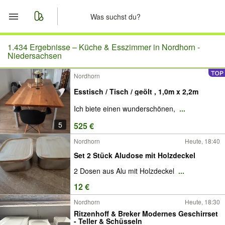
Start
1.434 Ergebnisse –
Küche & Esszimmer in Nordhorn -
Niedersachsen
Merkliste
Nordhorn
Esstisch / Tisch / geölt , 1,0m x 2,2m
Nachrichten
Ich biete einen wunderschönen,
...
Anzeige aufgeben
5
525 €
Nordhorn
Heute, 18:40
Set 2 Stück Aludose mit Holzdeckel
2 Dosen aus Alu mit Holzdeckel
...
12 €
Nordhorn
Heute, 18:30
Ritzenhoff & Breker Modernes Geschirrset
- Teller & Schüsseln