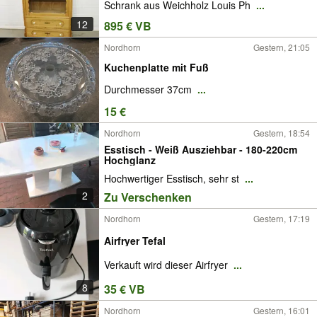
Schrank aus Weichholz Louis Ph
...
12
895 € VB
Nordhorn
Gestern, 21:05
Kuchenplatte mit Fuß
Durchmesser 37cm
...
15 €
Nordhorn
Gestern, 18:54
Esstisch - Weiß Ausziehbar - 180-220cm
Hochglanz
Hochwertiger Esstisch, sehr st
...
2
Zu Verschenken
Nordhorn
Gestern, 17:19
Airfryer Tefal
Verkauft wird dieser Airfryer
...
8
35 € VB
Nordhorn
Gestern, 16:01