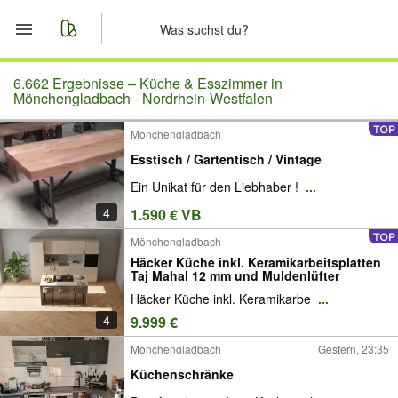
Start
6.662 Ergebnisse –
Küche & Esszimmer in
Mönchengladbach - Nordrhein-Westfalen
Merkliste
Mönchengladbach
Esstisch / Gartentisch / Vintage
Nachrichten
Ein Unikat für den Liebhaber !
...
Anzeige aufgeben
4
1.590 € VB
Mönchengladbach
Häcker Küche inkl. Keramikarbeitsplatten
Taj Mahal 12 mm und Muldenlüfter
Häcker Küche inkl. Keramikarbe
...
4
9.999 €
Mönchengladbach
Gestern, 23:35
Küchenschränke