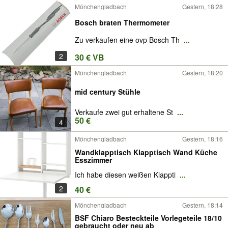
Mönchengladbach
Gestern, 18:28
Bosch braten Thermometer
Zu verkaufen eine ovp Bosch Th
...
2
30 € VB
Mönchengladbach
Gestern, 18:20
mid century Stühle
Verkaufe zwei gut erhaltene St
...
50 €
4
Mönchengladbach
Gestern, 18:16
Wandklapptisch Klapptisch Wand Küche
Esszimmer
Ich habe diesen weißen Klappti
...
2
40 €
Mönchengladbach
Gestern, 18:14
BSF Chiaro Besteckteile Vorlegeteile 18/10
gebraucht oder neu ab