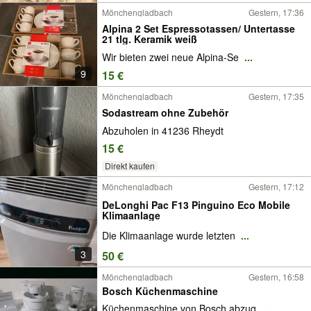
Mönchengladbach
Gestern, 17:36
Alpina 2 Set Espressotassen/ Untertasse
21 tlg. Keramik weiß
Wir bieten zwei neue Alpina-Se
...
9
15 €
Mönchengladbach
Gestern, 17:35
Sodastream ohne Zubehör
Abzuholen in 41236 Rheydt
15 €
Direkt kaufen
Mönchengladbach
Gestern, 17:12
DeLonghi Pac F13 Pinguino Eco Mobile
Klimaanlage
Die Klimaanlage wurde letzten
...
3
50 €
Mönchengladbach
Gestern, 16:58
Bosch Küchenmaschine
Küchenmaschine von Bosch abzug
...