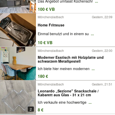
Das Angebot umfasst Küchenschr
...
100 € VB
Mönchengladbach
Gestern, 22:09
Home Fritteuse
Einmal benutzt und in einem su
...
2
10 € VB
Mönchengladbach
Gestern, 22:00
Moderner Esstisch mit Holzplatte und
schwarzem Metallgestell
Ich biete hier meinen modernen
...
180 €
Mönchengladbach
Gestern, 21:51
Leonardo „Sezione" Snackschale /
Kabarett aus Glas - 31 x 21 cm
Ich verkaufe eine hochwertige
...
2
8 €