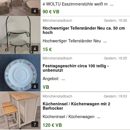
4 WOLTU Esszimmerstühle weiß m
...
4
90 € VB
Mönchengladbach
Gestern, 19:36
Hochwertiger Tellerständer Neu ca. 50 cm
hoch
Hochwertiger Tellerständer Neu
...
4
15 €
Mönchengladbach
Gestern, 19:25
Festtagsgeschirr circa 100 teilig -
unbenutzt
Angebot:
...
4
VB
Mönchengladbach
Gestern, 19:03
Kücheninsel / Küchenwagen mit 2
Barhocker
Kücheninsel / Küchenwagen
...
7
120 € VB