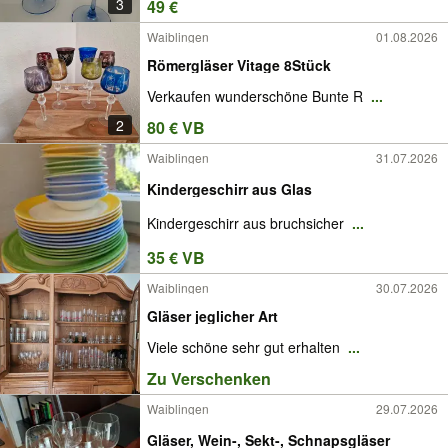
3
49 €
Waiblingen
01.08.2026
Römergläser Vitage 8Stück
Verkaufen wunderschöne Bunte R
...
2
80 € VB
Waiblingen
31.07.2026
Kindergeschirr aus Glas
Kindergeschirr aus bruchsicher
...
35 € VB
Waiblingen
30.07.2026
Gläser jeglicher Art
Viele schöne sehr gut erhalten
...
Zu Verschenken
Waiblingen
29.07.2026
Gläser, Wein-, Sekt-, Schnapsgläser