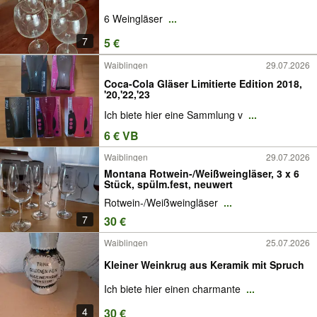
6 Weingläser
...
7
5 €
Waiblingen
29.07.2026
Coca-Cola Gläser Limitierte Edition 2018,
'20,'22,'23
Ich biete hier eine Sammlung v
...
6 € VB
Waiblingen
29.07.2026
Montana Rotwein-/Weißweingläser, 3 x 6
Stück, spülm.fest, neuwert
Rotwein-/Weißweingläser
...
7
30 €
Waiblingen
25.07.2026
Kleiner Weinkrug aus Keramik mit Spruch
Ich biete hier einen charmante
...
4
30 €