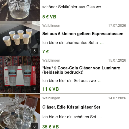
schöner Sektkühler aus Glas we
...
5 € VB
Waiblingen
17.07.2026
Set aus 6 kleinen gelben Espressotassen
Ich biete ein charmantes Set a
...
5
7 €
Waiblingen
15.07.2026
*Neu* 2 Coca-Cola Gläser von Luminarc
(beidseitig bedruckt)
Ich biete hier ein Set aus zwe
...
3
11 € VB
Waiblingen
14.07.2026
Gläser, Edle Kristallgläser Set
Ich biete hier ein schönes Set
...
6
35 € VB