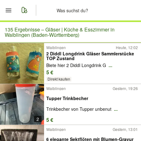
Start
135 Ergebnisse –
Gläser | Küche & Esszimmer in
Waiblingen (Baden-Württemberg)
Merkliste
Waiblingen
Heute, 12:02
2 Diddl Longdrink Gläser Sammlerstücke
TOP Zustand
Nachrichten
Biete hier 2 Diddl Longdrink G
...
5 €
Anzeige aufgeben
Direkt kaufen
Waiblingen
Gestern, 19:26
Tupper Trinkbecher
Trinkbecher von Tupper unbenut
...
2
5 €
Waiblingen
Gestern, 13:01
6 elegante Sektflöten mit Blumen-Gravur