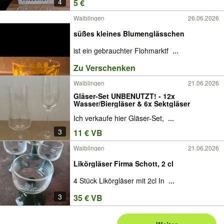
4
5 €
Waiblingen
26.06.2026
süßes kleines Blumenglässchen
ist ein gebrauchter Flohmarktf
...
Zu Verschenken
Waiblingen
21.06.2026
Gläser-Set UNBENUTZT! - 12x
Wasser/Biergläser & 6x Sektgläser
Ich verkaufe hier Gläser-Set,
...
3
11 € VB
Waiblingen
21.06.2026
Likörgläser Firma Schott, 2 cl
4 Stück Likörgläser mit 2cl In
...
3
35 € VB