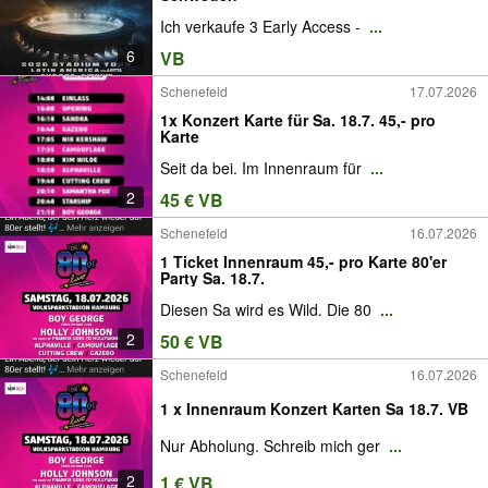
Ich verkaufe 3 Early Access -
...
6
VB
Schenefeld
17.07.2026
1x Konzert Karte für Sa. 18.7. 45,- pro
Karte
Seit da bei. Im Innenraum für
...
2
45 € VB
Schenefeld
16.07.2026
1 Ticket Innenraum 45,- pro Karte 80'er
Party Sa. 18.7.
Diesen Sa wird es Wild. Die 80
...
2
50 € VB
Schenefeld
16.07.2026
1 x Innenraum Konzert Karten Sa 18.7. VB
Nur Abholung. Schreib mich ger
...
2
1 € VB