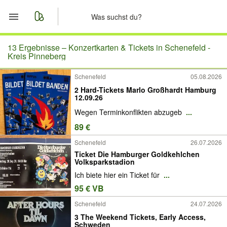
Start
13 Ergebnisse –
Konzertkarten & Tickets in Schenefeld -
Kreis Pinneberg
Merkliste
Schenefeld
05.08.2026
2 Hard-Tickets Marlo Großhardt Hamburg
Nachrichten
12.09.26
Wegen Terminkonflikten abzugeb
...
Anzeige aufgeben
89 €
Schenefeld
26.07.2026
Ticket Die Hamburger Goldkehlchen
Volksparkstadion
Ich biete hier ein Ticket für
...
95 € VB
Schenefeld
24.07.2026
3 The Weekend Tickets, Early Access,
Schweden