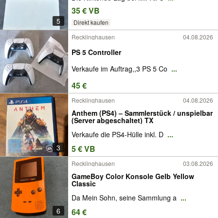
35 € VB
5
Direkt kaufen
Recklinghausen
04.08.2026
PS 5 Controller
Verkaufe im Auftrag,,3 PS 5 Co
...
45 €
Recklinghausen
04.08.2026
Anthem (PS4) – Sammlerstück / unspielbar
(Server abgeschaltet) TX
Verkaufe die PS4-Hülle inkl. D
...
3
5 € VB
Recklinghausen
03.08.2026
GameBoy Color Konsole Gelb Yellow
Classic
Da Mein Sohn, seine Sammlung a
...
6
64 €