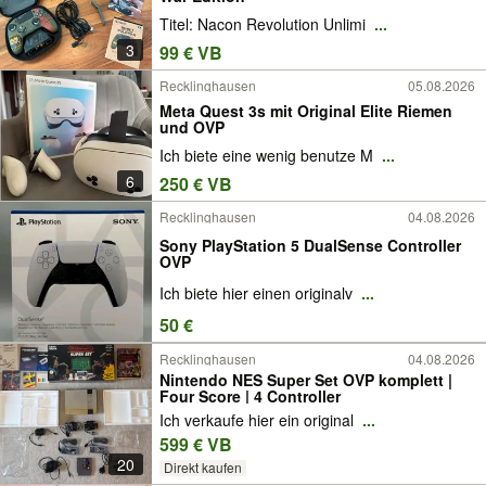
Titel: Nacon Revolution Unlimi
...
3
99 € VB
Recklinghausen
05.08.2026
Meta Quest 3s mit Original Elite Riemen
und OVP
Ich biete eine wenig benutze M
...
6
250 € VB
Recklinghausen
04.08.2026
Sony PlayStation 5 DualSense Controller
OVP
Ich biete hier einen originalv
...
50 €
Recklinghausen
04.08.2026
Nintendo NES Super Set OVP komplett |
Four Score | 4 Controller
Ich verkaufe hier ein original
...
599 € VB
20
Direkt kaufen