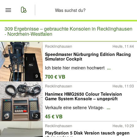
Start
309 Ergebnisse –
gebrauchte Konsolen in Recklinghausen
- Nordrhein-Westfalen
Merkliste
Recklinghausen
Heute, 11:44
Speedmaster Nürburgring Edition Racing
Nachrichten
Simulator Cockpit
Ich biete hier meinen hochwert
...
Anzeige aufgeben
9
700 € VB
Recklinghausen
Heute, 11:03
Hanimex HMG2650 Colour Television
Game System Konsole – ungeprüft
Verkaufe eine seltene Vintage-
...
2
45 € VB
Recklinghausen
Heute, 10:29
PlayStation 5 Disk Version tausch gegen