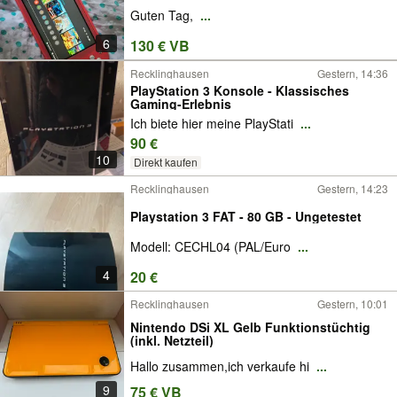
Guten Tag,
...
6
130 € VB
Recklinghausen
Gestern, 14:36
PlayStation 3 Konsole - Klassisches
Gaming-Erlebnis
Ich biete hier meine PlayStati
...
90 €
10
Direkt kaufen
Recklinghausen
Gestern, 14:23
Playstation 3 FAT - 80 GB - Ungetestet
Modell: CECHL04 (PAL/Euro
...
4
20 €
Recklinghausen
Gestern, 10:01
Nintendo DSi XL Gelb Funktionstüchtig
(inkl. Netzteil)
Hallo zusammen,ich verkaufe hi
...
9
75 € VB