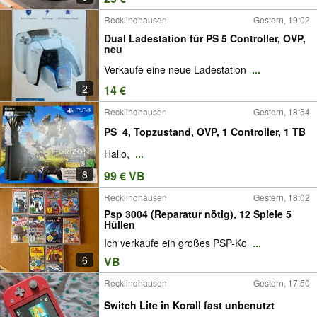
Recklinghausen
Gestern, 19:02
Dual Ladestation für PS 5 Controller, OVP,
neu
Verkaufe eine neue Ladestation
...
2
14 €
Recklinghausen
Gestern, 18:54
PS_4, Topzustand, OVP, 1 Controller, 1 TB
Hallo,
...
8
99 € VB
Recklinghausen
Gestern, 18:02
Psp 3004 (Reparatur nötig), 12 Spiele 5
Hüllen
Ich verkaufe ein großes PSP-Ko
...
6
VB
Recklinghausen
Gestern, 17:50
Switch Lite in Korall fast unbenutzt