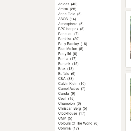
Adidas
(40)
Amisu
(28)
Anna Field
(5)
ASOS
(14)
Atmosphere
(5)
BPC bonprix
(8)
Benetton
(7)
Bershka
(20)
Betty Barclay
(16)
Blue Motion
(8)
Bodyflirt
(6)
Bonita
(17)
Bonprix
(15)
Brax
(13)
Buffalo
(6)
C&A
(33)
Calvin Klein
(10)
Camel Active
(7)
Canda
(9)
Cecil
(15)
Champion
(6)
Christian Berg
(5)
Clockhouse
(17)
CMP
(5)
Colours Of The World
(6)
Comma
(17)