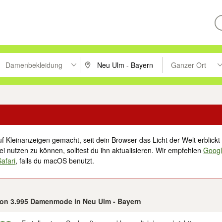
Damenbekleidung
Ganzer Ort
ken um zu suchen, oder Vorschläge mit den Pfeiltasten nach oben/unt
PLZ oder Ort eingeben. Eingabetaste drücke
Suche im Umkreis 
f Kleinanzeigen gemacht, seit dein Browser das Licht der Welt erblickt 
i nutzen zu können, solltest du ihn aktualisieren. Wir empfehlen
Goog
Safari
, falls du macOS benutzt.
 von 3.995 Damenmode in Neu Ulm - Bayern