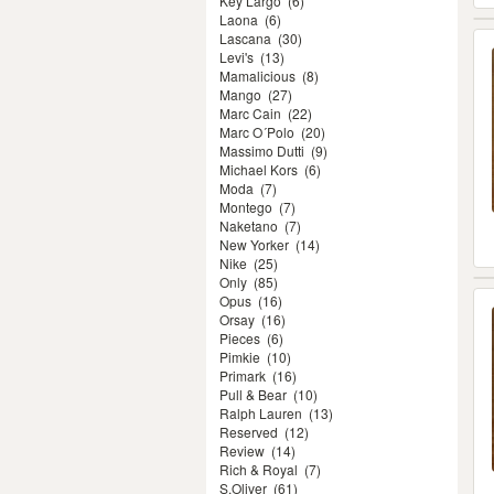
Key Largo
(6)
Laona
(6)
Lascana
(30)
Levi's
(13)
Mamalicious
(8)
Mango
(27)
Marc Cain
(22)
Marc O´Polo
(20)
Massimo Dutti
(9)
Michael Kors
(6)
Moda
(7)
Montego
(7)
Naketano
(7)
New Yorker
(14)
Nike
(25)
Only
(85)
Opus
(16)
Orsay
(16)
Pieces
(6)
Pimkie
(10)
Primark
(16)
Pull & Bear
(10)
Ralph Lauren
(13)
Reserved
(12)
Review
(14)
Rich & Royal
(7)
S.Oliver
(61)