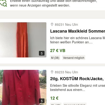
Erstelle einen Suchauftrag und lasse dich benachrichtigen,
wenn neue Anzeigen eingestellt werden.
gebnisse
89231 Neu Ulm
Lascana Maxikleid Sommer
Ich biete hier ein schönes Lascana 
feinen weißen Punkten an....
27 € VB
5
M (38)
Versand möglich
89233 Neu Ulm
2tlg. KOSTÜM Rock/Jacke, G
Erleben Sie stilvolle Eleganz mit un
bestehend aus einem...
12 €
5