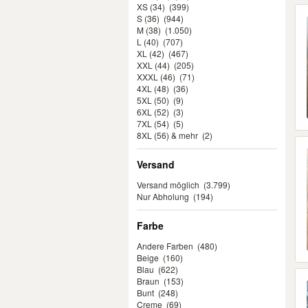
XS (34)
(399)
S (36)
(944)
M (38)
(1.050)
L (40)
(707)
XL (42)
(467)
XXL (44)
(205)
XXXL (46)
(71)
4XL (48)
(36)
5XL (50)
(9)
6XL (52)
(3)
7XL (54)
(5)
8XL (56) & mehr
(2)
Versand
Versand möglich
(3.799)
Nur Abholung
(194)
Farbe
Andere Farben
(480)
Beige
(160)
Blau
(622)
Braun
(153)
Bunt
(248)
Creme
(69)