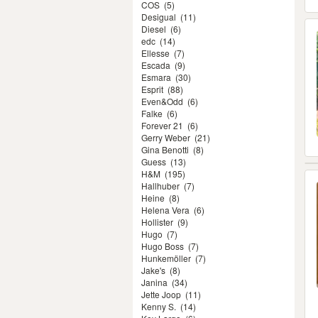
COS
(5)
Desigual
(11)
Diesel
(6)
edc
(14)
Ellesse
(7)
Escada
(9)
Esmara
(30)
Esprit
(88)
Even&Odd
(6)
Falke
(6)
Forever 21
(6)
Gerry Weber
(21)
Gina Benotti
(8)
Guess
(13)
H&M
(195)
Hallhuber
(7)
Heine
(8)
Helena Vera
(6)
Hollister
(9)
Hugo
(7)
Hugo Boss
(7)
Hunkemöller
(7)
Jake's
(8)
Janina
(34)
Jette Joop
(11)
Kenny S.
(14)