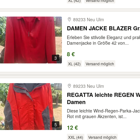
XL (42)
Versand möglich
89233 Neu Ulm
DAMEN JACKE BLAZER Gr. 
Erleben Sie stilvolle Eleganz und prak
Damenjacke in Größe 42 von...
8 €
3
XL (42)
Versand möglich
89233 Neu Ulm
REGATTA leichte REGEN W
Damen
Diese leichte Wind-Regen-Parka-Jack
Rot mit grauen Akzenten, ist...
5
12 €
XXL (44)
Versand möglich