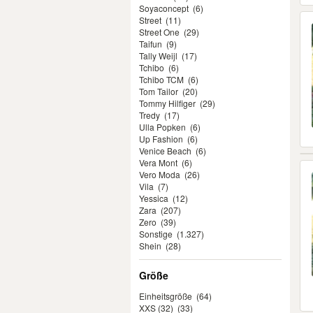
Soyaconcept
(6)
Street
(11)
Street One
(29)
Taifun
(9)
Tally Weijl
(17)
Tchibo
(6)
Tchibo TCM
(6)
Tom Tailor
(20)
Tommy Hilfiger
(29)
Tredy
(17)
Ulla Popken
(6)
Up Fashion
(6)
Venice Beach
(6)
Vera Mont
(6)
Vero Moda
(26)
Vila
(7)
Yessica
(12)
Zara
(207)
Zero
(39)
Sonstige
(1.327)
Shein
(28)
Größe
Einheitsgröße
(64)
XXS (32)
(33)