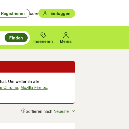
Registrieren
oder
Einloggen
Finden
en durchsuchen und mit Eingabetaste auswählen.
n um zu suchen, oder Vorschläge mit den Pfeiltasten nach oben/unten
des gewählten Orts oder PLZ.
Inserieren
Meins
hat. Um weiterhin alle
le Chrome
,
Mozilla Firefox
,
Sortieren nach:
Neueste