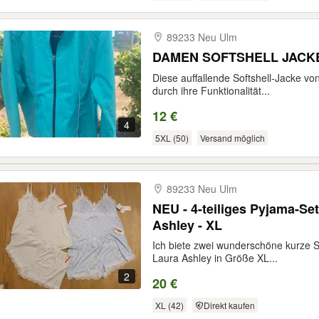
89233 Neu Ulm
DAMEN SOFTSHELL JACKE tür
Diese auffallende Softshell-Jacke von
durch ihre Funktionalität...
12 €
4
5XL (50)
Versand möglich
89233 Neu Ulm
NEU - 4-teiliges Pyjama-Set
Ashley - XL
Ich biete zwei wunderschöne kurze
Laura Ashley in Größe XL...
2
20 €
XL (42)
Direkt kaufen