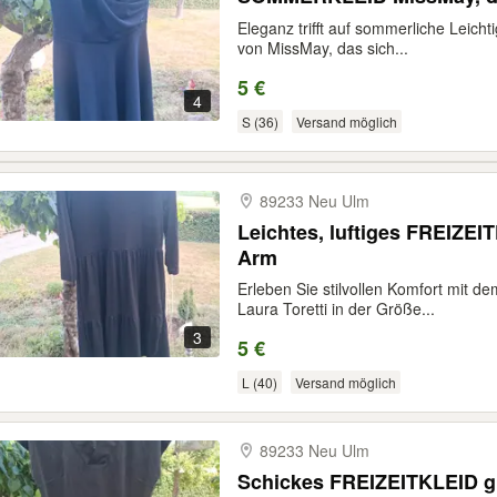
Eleganz trifft auf sommerliche Leicht
von MissMay, das sich...
5 €
4
S (36)
Versand möglich
89233 Neu Ulm
Leichtes, luftiges FREIZEIT
Arm
Erleben Sie stilvollen Komfort mit 
Laura Toretti in der Größe...
3
5 €
L (40)
Versand möglich
89233 Neu Ulm
Schickes FREIZEITKLEID gra