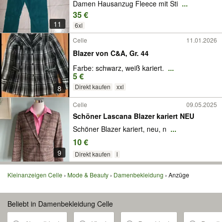
Damen Hausanzug Fleece mit Sti
...
35 €
11
6xl
Celle
11.01.2026
Blazer von C&A, Gr. 44
Farbe: schwarz, weiß kariert.
...
5 €
Direkt kaufen
xxl
8
Celle
09.05.2025
Schöner Lascana Blazer kariert NEU
Schöner Blazer kariert, neu, n
...
10 €
9
Direkt kaufen
l
Kleinanzeigen Celle
Mode & Beauty
Damenbekleidung
Anzüge
Beliebt in Damenbekleidung Celle