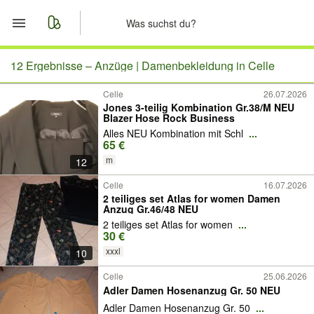
Start
12 Ergebnisse –
Anzüge | Damenbekleidung in Celle
Celle
26.07.2026
Merkliste
Jones 3-teilig Kombination Gr.38/M NEU
Blazer Hose Rock Business
Nachrichten
Alles NEU Kombination mit Schl
...
65 €
m
12
Anzeige aufgeben
Celle
16.07.2026
2 teiliges set Atlas for women Damen
Anzug Gr.46/48 NEU
2 teiliges set Atlas for women
...
30 €
xxxl
10
Celle
25.06.2026
Adler Damen Hosenanzug Gr. 50 NEU
Adler Damen Hosenanzug Gr. 50
...