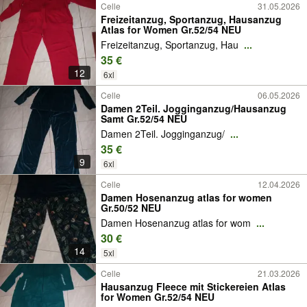
Celle
31.05.2026
Freizeitanzug, Sportanzug, Hausanzug
Atlas for Women Gr.52/54 NEU
Freizeitanzug, Sportanzug, Hau
...
35 €
12
6xl
Celle
06.05.2026
Damen 2Teil. Jogginganzug/Hausanzug
Samt Gr.52/54 NEU
Damen 2Teil. Jogginganzug/
...
35 €
9
6xl
Celle
12.04.2026
Damen Hosenanzug atlas for women
Gr.50/52 NEU
Damen Hosenanzug atlas for wom
...
30 €
14
5xl
Celle
21.03.2026
Hausanzug Fleece mit Stickereien Atlas
for Women Gr.52/54 NEU