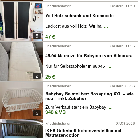
Friedrichshafen
Gestern, 11:19
Voll Holz,schrank und Kommode
Lackiert aus voll Holz. Wir ha
...
5
47 €
Friedrichshafen
Gestern, 11:05
45/90 Matratze für Babybett von Allnatura
Nur für Selbstabholer in 88045
...
2
25 €
Friedrichshafen
Gestern, 06:56
Babybay Beistellbett Boxspring XXL – wie
neu – inkl. Zubehör
Zum Verkauf steht ein Babybay
...
340 € VB
5
Friedrichshafen
07.08.2026
IKEA Gitterbett höhenverstellbar mit
Matratzenoption