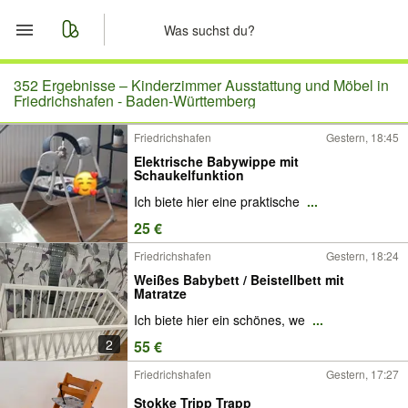
Start
352 Ergebnisse –
Kinderzimmer Ausstattung und Möbel in
Friedrichshafen - Baden-Württemberg
Merkliste
Friedrichshafen
Gestern, 18:45
Elektrische Babywippe mit
Nachrichten
Schaukelfunktion
Ich biete hier eine praktische
...
Anzeige aufgeben
25 €
Friedrichshafen
Gestern, 18:24
Weißes Babybett / Beistellbett mit
Matratze
Ich biete hier ein schönes, we
...
2
55 €
Friedrichshafen
Gestern, 17:27
Stokke Tripp Trapp