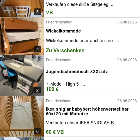
Verkaufen diese süße Sitzgeleg
...
5
VB
Friedrichshafen
06.08.2026
Wickelkommode
Wickelkommode oder auch als no
...
2
Zu Verschenken
Friedrichshafen
06.08.2026
Jugendschreibtisch XXXLutz
⭐ Modell: High 5
...
100 €
2
Friedrichshafen
06.08.2026
Ikea sniglar babybett höhenverstellbar
60x120 mit Matratze
Verkaufen unser IKEA SNIGLAR B
...
6
60 € VB