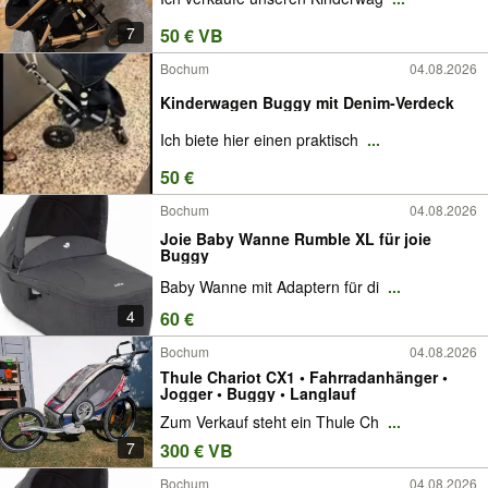
7
50 € VB
Bochum
04.08.2026
Kinderwagen Buggy mit Denim-Verdeck
Ich biete hier einen praktisch
...
50 €
Bochum
04.08.2026
Joie Baby Wanne Rumble XL für joie
Buggy
Baby Wanne mit Adaptern für di
...
4
60 €
Bochum
04.08.2026
Thule Chariot CX1 • Fahrradanhänger •
Jogger • Buggy • Langlauf
Zum Verkauf steht ein Thule Ch
...
7
300 € VB
Bochum
04.08.2026