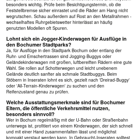
besonders wichtig. Prüfe beim Besichtigungstermin, ob die
Feststellbremse sicher einrastet und die Räder am Hang nicht
wegrutschen. Schau außerdem auf Rost an den Metallrahmen -
wechselhaftes Ruhrgebietswetter hinterlässt an häufig
genutzten Modellen oft Spuren.
Lohnt sich ein Jogger-Kinderwagen für Ausflüge in
den Bochumer Stadtparks?
Ja, für Ausflüge in den Stadtpark Bochum oder entlang der
Ruhr- und Emschertrassen sind Jogging-Buggys oder
Geländekinderwagen mit großen, luftbereiften Rädern eine gute
Wahl. Sie rollen auf Schotterwegen und leicht unebenem
Gelände deutlich sanfter als schmale Stadtbuggys. Beim
Stöbern in Inseraten lohnt es sich, gezielt nach 'Dreirad-Buggy'
oder 'All-Terrain-Kinderwagen' zu suchen und den
Reifenzustand genau zu prüfen.
Welche Ausstattungsmerkmale sind für Bochumer
Eltern, die öffentliche Verkehrsmittel nutzen,
besonders sinnvoll?
Wer in Bochum regelmäßig mit der U-Bahn oder Straßenbahn
unterwegs ist, profitiert von einem Kinderwagen, der sich schnell
und mit einer Hand zusammenfalten lässt und möglichst
kompakt verstaut werden kann. In Gebraucht-Inseraten solltest