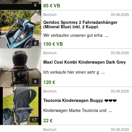
6
85 € VB
Bochum
05.08.2026
Qeridoo Sportrex 2 Fahrradanhänger
(Mineral Blue) inkl. 2 Kuppl.
Wir verkaufen unseren gut erha
...
8
150 € VB
Bochum
05.08.2026
Maxi Cosi Kombi Kinderwagen Dark Grey
Ich verkaufe hier einen sehr g
...
9
120 €
Bochum
05.08.2026
Teutonia Kinderwagen Buggy ❤️❤️❤️
Kinderwagen Marke Teutonia und
...
17
22 €
Bochum
05.08.2026