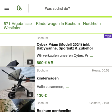
Start
571 Ergebnisse –
Kinderwagen in Bochum - Nordrhein-
Westfalen
Merkliste
Bochum
Cybex Priam (Modell 2024) inkl.
Nachrichten
Babywanne, Sportsitz & Zubehör
Wir verkaufen unseren Cybex Pr
...
Anzeige aufgeben
8
800 € VB
Bochum
Heute, 00:53
kinderwagen
Hallo zusammen,
...
4
130 €
Bochum
Gestern, 21:31
Bochum gerthemiite