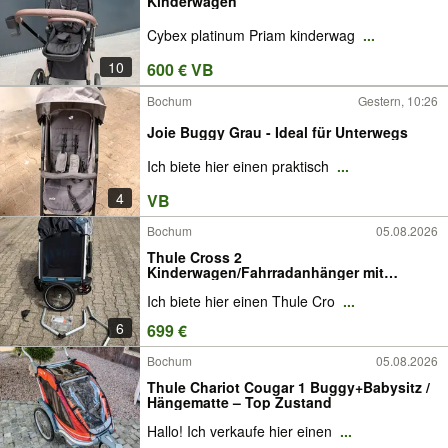
Kinderwagen
Cybex platinum Priam kinderwag
...
10
600 € VB
Bochum
Gestern, 10:26
Joie Buggy Grau - Ideal für Unterwegs
Ich biete hier einen praktisch
...
4
VB
Bochum
05.08.2026
Thule Cross 2
Kinderwagen/Fahrradanhänger mit
Joggingrad
Ich biete hier einen Thule Cro
...
6
699 €
Bochum
05.08.2026
Thule Chariot Cougar 1 Buggy+Babysitz /
Hängematte – Top Zustand
Hallo! Ich verkaufe hier einen
...