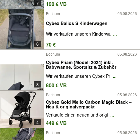
7
190 € VB
Bochum
05.08.2026
Cybex Balios S Kinderwagen
Wir verkaufen unseren Kinderwa
...
6
70 €
Bochum
05.08.2026
Cybex Priam (Modell 2024) inkl.
Babywanne, Sportsitz & Zubehör
Wir verkaufen unseren Cybex Pr
...
8
800 € VB
Bochum
05.08.2026
Cybex Gold Melio Carbon Magic Black –
Neu & originalverpackt
Verkaufe einen neuen und origi
...
4
449 € VB
Bochum
05.08.2026