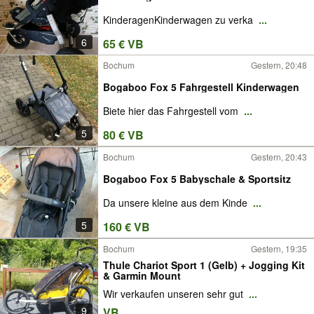
KinderagenKinderwagen zu verka
...
6
65 € VB
Bochum
Gestern, 20:48
Bogaboo Fox 5 Fahrgestell Kinderwagen
Biete hier das Fahrgestell vom
...
5
80 € VB
Bochum
Gestern, 20:43
Bogaboo Fox 5 Babyschale & Sportsitz
Da unsere kleine aus dem Kinde
...
5
160 € VB
Bochum
Gestern, 19:35
Thule Chariot Sport 1 (Gelb) + Jogging Kit
& Garmin Mount
Wir verkaufen unseren sehr gut
...
9
VB