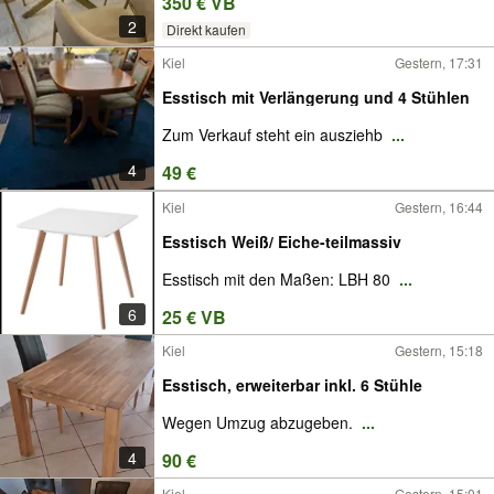
350 € VB
2
Direkt kaufen
Kiel
Gestern, 17:31
Esstisch mit Verlängerung und 4 Stühlen
Zum Verkauf steht ein ausziehb
...
4
49 €
Kiel
Gestern, 16:44
Esstisch Weiß/ Eiche-teilmassiv
Esstisch mit den Maßen: LBH 80
...
6
25 € VB
Kiel
Gestern, 15:18
Esstisch, erweiterbar inkl. 6 Stühle
Wegen Umzug abzugeben.
...
4
90 €
Kiel
Gestern, 15:01