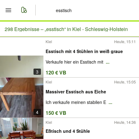
Start
298 Ergebnisse –
„esstisch“ in Kiel - Schleswig-Holstein
Kiel
Heute, 15:11
Merkliste
Esstisch mit 4 Stühlen in weiß graue
Nachrichten
Verkaufe hier ein Esstisch mit
...
3
120 € VB
Anzeige aufgeben
Kiel
Heute, 15:05
Massiver Esstisch aus Eiche
Ich verkaufe meinen stabilen E
...
4
150 € VB
Kiel
Heute, 14:36
Eßtisch und 4 Stühle