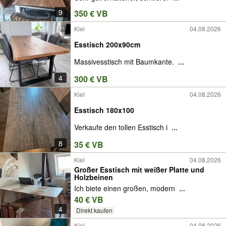
9
350 € VB
Kiel
04.08.2026
Esstisch 200x90cm
Massivesstisch mit Baumkante.
...
4
300 € VB
Kiel
04.08.2026
Esstisch 180x100
Verkaufe den tollen Esstisch i
...
8
35 € VB
Kiel
04.08.2026
Großer Esstisch mit weißer Platte und
Holzbeinen
Ich biete einen großen, modern
...
40 € VB
4
Direkt kaufen
Kiel
04.08.2026