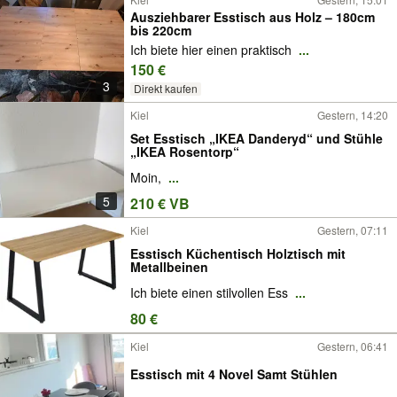
Ausziehbarer Esstisch aus Holz – 180cm
bis 220cm
Ich biete hier einen praktisch
...
150 €
3
Direkt kaufen
Kiel
Gestern, 14:20
Set Esstisch „IKEA Danderyd“ und Stühle
„IKEA Rosentorp“
Moin,
...
5
210 € VB
Kiel
Gestern, 07:11
Esstisch Küchentisch Holztisch mit
Metallbeinen
Ich biete einen stilvollen Ess
...
80 €
Kiel
Gestern, 06:41
Esstisch mit 4 Novel Samt Stühlen