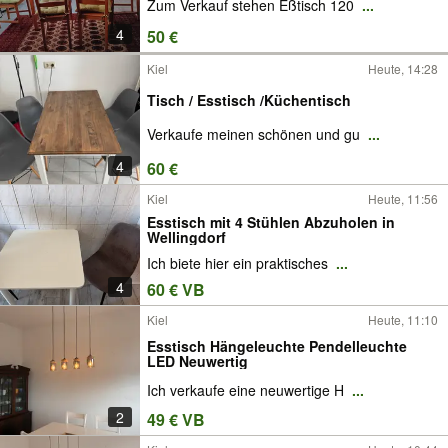
Zum Verkauf stehen Eßtisch 120
...
4
50 €
Kiel
Heute, 14:28
Tisch / Esstisch /Küchentisch
Verkaufe meinen schönen und gu
...
4
60 €
Kiel
Heute, 11:56
Esstisch mit 4 Stühlen Abzuholen in
Wellingdorf
Ich biete hier ein praktisches
...
4
60 € VB
Kiel
Heute, 11:10
Esstisch Hängeleuchte Pendelleuchte
LED Neuwertig
Ich verkaufe eine neuwertige H
...
2
49 € VB