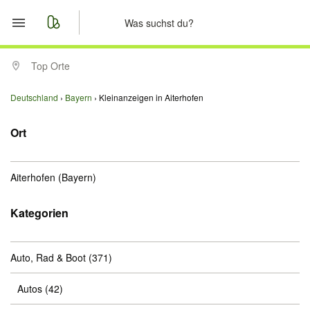
Start
Top Orte
Merkliste
Deutschland
Bayern
Kleinanzeigen in Aiterhofen
Nachrichten
Ort
Anzeige aufgeben
Aiterhofen
(Bayern)
Kategorien
Auto, Rad & Boot
(371)
Autos
(42)