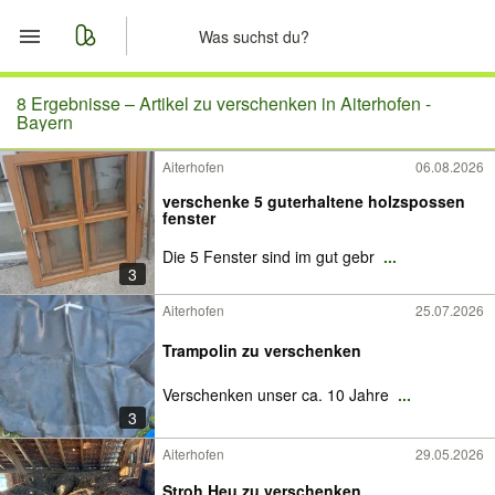
Start
8 Ergebnisse –
Artikel zu verschenken in Aiterhofen -
Bayern
Merkliste
Aiterhofen
06.08.2026
verschenke 5 guterhaltene holzspossen
Nachrichten
fenster
Die 5 Fenster sind im gut gebr
...
Anzeige aufgeben
3
Aiterhofen
25.07.2026
Trampolin zu verschenken
Verschenken unser ca. 10 Jahre
...
3
Aiterhofen
29.05.2026
Stroh Heu zu verschenken