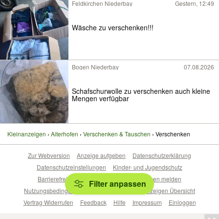
Feldkirchen Niederbay
Gestern, 12:49
Wäsche zu verschenken!!!
Bogen Niederbay
07.08.2026
Schafschurwolle zu verschenken auch kleine
Mengen verfügbar
Kleinanzeigen
Aiterhofen
Verschenken & Tauschen
Verschenken
Zur Webversion
Anzeige aufgeben
Datenschutzerklärung
Datenschutzeinstellungen
Kinder- und Jugendschutz
Barrierefreiheitserklärung
Sicherheitslücken melden
Filter anpassen
Nutzungsbedingungen
Beliebte Suchen
Anzeigen Übersicht
Vertrag Widerrufen
Feedback
Hilfe
Impressum
Einloggen