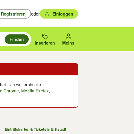
Registrieren
oder
Einloggen
Finden
en durchsuchen und mit Eingabetaste auswählen.
n um zu suchen, oder Vorschläge mit den Pfeiltasten nach oben/unten
des gewählten Orts oder PLZ.
Inserieren
Meins
hat. Um weiterhin alle
le Chrome
,
Mozilla Firefox
,
Eintrittskarten & Tickets in Erftstadt