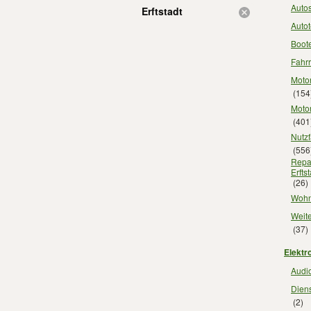
Autos
Erftstadt
Autot
Boote
Fahrr
Motor
(154
Motor
(401
Nutzf
(556
Repar
Erfts
(26)
Wohnw
Weite
(37)
Elektro
Audio
Diens
(2)