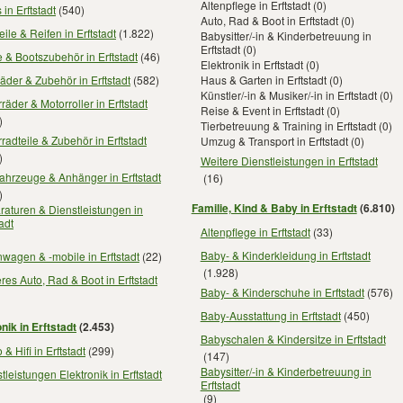
Altenpflege in Erftstadt
(0)
 in Erftstadt
(540)
Auto, Rad & Boot in Erftstadt
(0)
eile & Reifen in Erftstadt
(1.822)
Babysitter/-in & Kinderbetreuung in
Erftstadt
(0)
 & Bootszubehör in Erftstadt
(46)
Elektronik in Erftstadt
(0)
äder & Zubehör in Erftstadt
(582)
Haus & Garten in Erftstadt
(0)
Künstler/-in & Musiker/-in in Erftstadt
(0)
räder & Motorroller in Erftstadt
Reise & Event in Erftstadt
(0)
)
Tierbetreuung & Training in Erftstadt
(0)
radteile & Zubehör in Erftstadt
Umzug & Transport in Erftstadt
(0)
)
Weitere Dienstleistungen in Erftstadt
ahrzeuge & Anhänger in Erftstadt
(16)
)
Familie, Kind & Baby in Erftstadt
(6.810)
aturen & Dienstleistungen in
tadt
Altenpflege in Erftstadt
(33)
Baby- & Kinderkleidung in Erftstadt
agen & -mobile in Erftstadt
(22)
(1.928)
res Auto, Rad & Boot in Erftstadt
Baby- & Kinderschuhe in Erftstadt
(576)
Baby-Ausstattung in Erftstadt
(450)
nik in Erftstadt
(2.453)
Babyschalen & Kindersitze in Erftstadt
 & Hifi in Erftstadt
(299)
(147)
Babysitter/-in & Kinderbetreuung in
tleistungen Elektronik in Erftstadt
Erftstadt
(9)