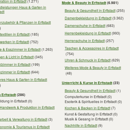
ation in Erftstadt
(1.271)
Mode & Beauty in Erftstadt
(6.981)
tleistungen Haus & Garten in
Beauty & Gesundheit in Erftstadt
(255)
tadt
Damenbekleidung in Erftstadt
(3.362)
nzubehör & Pflanzen in Erftstadt
Damenschuhe in Erftstadt
(683)
)
Herrenbekleidung in Erftstadt
(993)
extilien in Erftstadt
(185)
Herrenschuhe in Erftstadt
(257)
erken in Erftstadt
(752)
Taschen & Accessoires in Erftstadt
 & Esszimmer in Erftstadt
(1.263)
(754)
n & Licht in Erftstadt
(345)
Uhren & Schmuck in Erftstadt
(629)
fzimmer in Erftstadt
(199)
Weiteres Mode & Beauty in Erftstadt
immer in Erftstadt
(644)
(48)
res Haus & Garten in Erftstadt
Unterricht & Kurse in Erftstadt
(23)
)
Beauty & Gesundheit in Erftstadt
(1)
 Erftstadt
(286)
Computerkurse in Erftstadt
(0)
ldung in Erftstadt
(0)
Esoterik & Spirituelles in Erftstadt
(0)
Handwerk & Produktion in Erftstadt
Kochen & Backen in Erftstadt
(7)
Kunst & Gestaltung in Erftstadt
(0)
Musik & Gesang in Erftstadt
(0)
rbeit & Verwaltung in Erftstadt
(3)
Nachhilfe in Erftstadt
(9)
onomie & Tourismus in Erftstadt