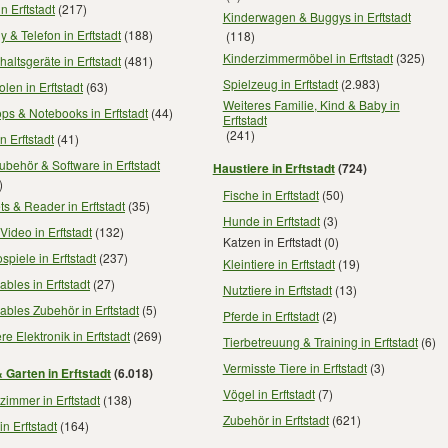
in Erftstadt
(217)
Kinderwagen & Buggys in Erftstadt
 & Telefon in Erftstadt
(188)
(118)
Kinderzimmermöbel in Erftstadt
(325)
altsgeräte in Erftstadt
(481)
Spielzeug in Erftstadt
(2.983)
len in Erftstadt
(63)
Weiteres Familie, Kind & Baby in
ps & Notebooks in Erftstadt
(44)
Erftstadt
(241)
n Erftstadt
(41)
behör & Software in Erftstadt
Haustiere in Erftstadt
(724)
)
Fische in Erftstadt
(50)
ts & Reader in Erftstadt
(35)
Hunde in Erftstadt
(3)
Video in Erftstadt
(132)
Katzen in Erftstadt
(0)
spiele in Erftstadt
(237)
Kleintiere in Erftstadt
(19)
bles in Erftstadt
(27)
Nutztiere in Erftstadt
(13)
bles Zubehör in Erftstadt
(5)
Pferde in Erftstadt
(2)
re Elektronik in Erftstadt
(269)
Tierbetreuung & Training in Erftstadt
(6)
Vermisste Tiere in Erftstadt
(3)
 Garten in Erftstadt
(6.018)
Vögel in Erftstadt
(7)
immer in Erftstadt
(138)
Zubehör in Erftstadt
(621)
in Erftstadt
(164)