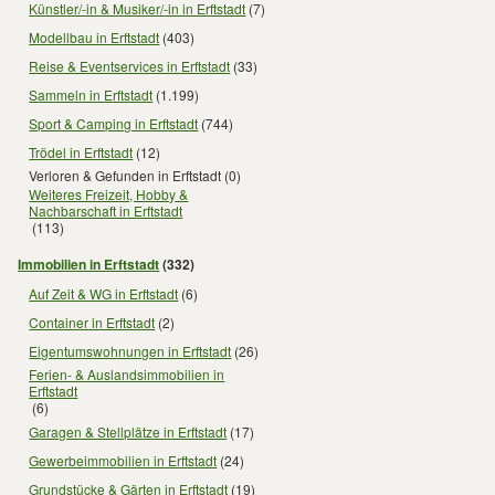
Künstler/-in & Musiker/-in in Erftstadt
(7)
Modellbau in Erftstadt
(403)
Reise & Eventservices in Erftstadt
(33)
Sammeln in Erftstadt
(1.199)
Sport & Camping in Erftstadt
(744)
Trödel in Erftstadt
(12)
Verloren & Gefunden in Erftstadt
(0)
Weiteres Freizeit, Hobby &
Nachbarschaft in Erftstadt
(113)
Immobilien in Erftstadt
(332)
Auf Zeit & WG in Erftstadt
(6)
Container in Erftstadt
(2)
Eigentumswohnungen in Erftstadt
(26)
Ferien- & Auslandsimmobilien in
Erftstadt
(6)
Garagen & Stellplätze in Erftstadt
(17)
Gewerbeimmobilien in Erftstadt
(24)
Grundstücke & Gärten in Erftstadt
(19)