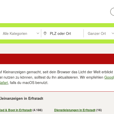
Alle Kategorien
Ganzer Ort
ken um zu suchen, oder Vorschläge mit den Pfeiltasten nach oben/unt
PLZ oder Ort eingeben. Eingabetaste drücke
Suche im Umkreis 
f Kleinanzeigen gemacht, seit dein Browser das Licht der Welt erblickt 
i nutzen zu können, solltest du ihn aktualisieren. Wir empfehlen
Goog
Safari
, falls du macOS benutzt.
leinanzeigen in Erftstadt
Rad & Boot in Erftstadt
(4.186)
Dienstleistungen in Erftstadt
(16)