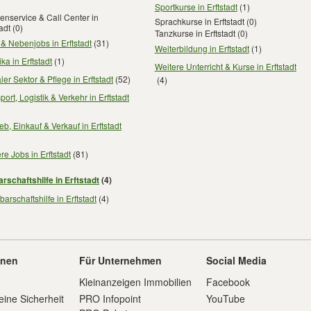
Sportkurse in Erftstadt
(1)
nservice & Call Center in
Sprachkurse in Erftstadt
(0)
tadt
(0)
Tanzkurse in Erftstadt
(0)
 & Nebenjobs in Erftstadt
(31)
Weiterbildung in Erftstadt
(1)
ika in Erftstadt
(1)
Weitere Unterricht & Kurse in Erftstadt
ler Sektor & Pflege in Erftstadt
(52)
(4)
port, Logistik & Verkehr in Erftstadt
ieb, Einkauf & Verkauf in Erftstadt
re Jobs in Erftstadt
(81)
rschaftshilfe in Erftstadt
(4)
arschaftshilfe in Erftstadt
(4)
onen
Für Unternehmen
Social Media
Kleinanzeigen Immobilien
Facebook
eine Sicherheit
PRO Infopoint
YouTube