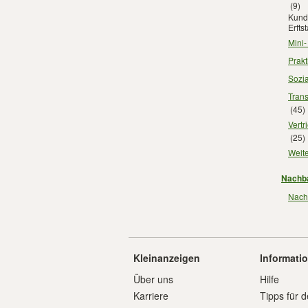
(9)
Kunde
Erfts
Mini-
Prakt
Sozia
Trans
(45)
Vertr
(25)
Weite
Nachba
Nachb
Kleinanzeigen
Informati
Über uns
Hilfe
Karriere
Tipps für d