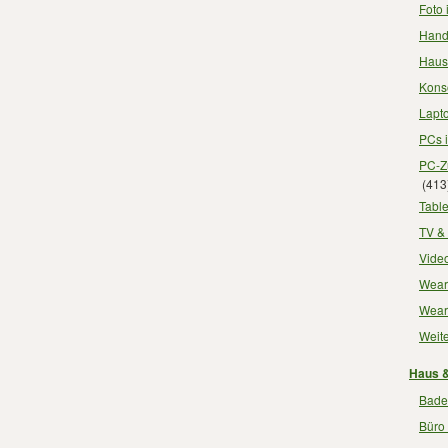
Foto 
Handy
Haush
Konso
Lapto
PCs i
PC-Zu
(413
Table
TV & 
Video
Weara
Weara
Weite
Haus &
Badez
Büro 