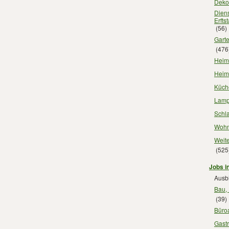
Dekor
Diens
Erfts
(56)
Garte
(476
Heimt
Heimw
Küche
Lampe
Schla
Wohnz
Weite
(525
Jobs in
Ausbi
Bau, 
(39)
Büroa
Gastr