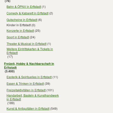
(76)
Bahn & ÖPNV in Erftstadt
(1)
Comedy & Kabarett in Erftstadt
(2)
Gutscheine in Erftstadt
(6)
Kinder in Erftstadt
(0)
Konzerte in Erftstadt
(25)
Sport in Erftstadt
(24)
Theater & Musical in Erftstadt
(1)
Weitere Eintrittskarten & Tickets in
Erftstadt
(17)
Freizeit, Hobby & Nachbarschaft in
Erftstadt
(3.400)
Esoterik & Spirituelles in Erftstadt
(11)
Essen & Trinken in Erftstadt
(39)
Freizeitaktivitäten in Erftstadt
(101)
Handarbeit, Basteln & Kunsthandwerk
in Erftstadt
(189)
Kunst & Antiquitäten in Erftstadt
(549)