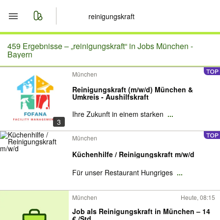
Start
459 Ergebnisse –
„reinigungskraft“ in Jobs München -
Bayern
Merkliste
München
Reinigungskraft (m/w/d) München &
Nachrichten
Umkreis - Aushilfskraft
Ihre Zukunft in einem starken
...
Anzeige aufgeben
3
München
Küchenhilfe / Reinigungskraft m/w/d
Für unser Restaurant Hungriges
...
München
Heute, 08:15
Job als Reinigungskraft in München – 14
€ /Std.