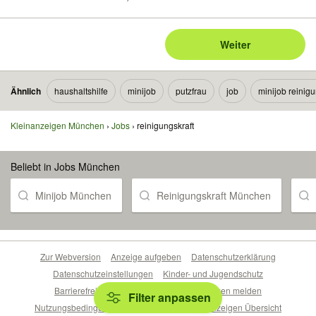
Weiter
Ähnlich
haushaltshilfe
minijob
putzfrau
job
minijob reinigu
Kleinanzeigen München
Jobs
reinigungskraft
Beliebt in Jobs München
Minijob München
Reinigungskraft München
Zur Webversion
Anzeige aufgeben
Datenschutzerklärung
Datenschutzeinstellungen
Kinder- und Jugendschutz
Barrierefreiheitserklärung
Sicherheitslücken melden
Filter anpassen
Nutzungsbedingungen
Beliebte Suchen
Anzeigen Übersicht