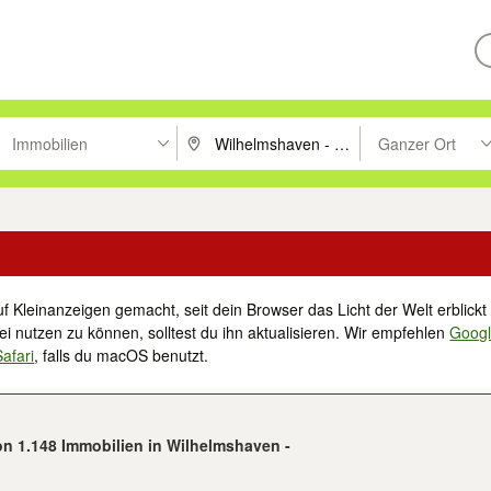
Immobilien
Ganzer Ort
ken um zu suchen, oder Vorschläge mit den Pfeiltasten nach oben/unt
PLZ oder Ort eingeben. Eingabetaste drücke
Suche im Umkreis 
f Kleinanzeigen gemacht, seit dein Browser das Licht der Welt erblickt 
i nutzen zu können, solltest du ihn aktualisieren. Wir empfehlen
Goog
Safari
, falls du macOS benutzt.
von 1.148 Immobilien in Wilhelmshaven -