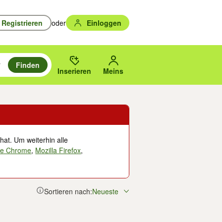
Registrieren
oder
Einloggen
Finden
en durchsuchen und mit Eingabetaste auswählen.
n um zu suchen, oder Vorschläge mit den Pfeiltasten nach oben/unten
des gewählten Orts oder PLZ.
Inserieren
Meins
hat. Um weiterhin alle
le Chrome
,
Mozilla Firefox
,
Sortieren nach:
Neueste