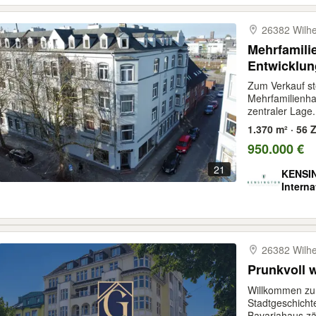
26382 Wilh
Mehrfamili
Entwicklun
Sanierungs
Zum Verkauf st
Mehrfamilienha
zentraler Lage.
1.370 m² · 56 Z
950.000 €
21
KENSIN
Intern
26382 Wilh
Prunkvoll
Willkommen zu
Stadtgeschicht
Bavariahaus zäh