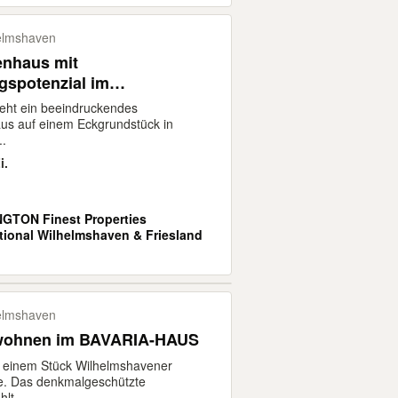
elmshaven
enhaus mit
gspotenzial im
gebiet
eht ein beeindruckendes
us auf einem Eckgrundstück in
..
i.
GTON Finest Properties
ational Wilhelmshaven & Friesland
elmshaven
 wohnen im BAVARIA-HAUS
 einem Stück Wilhelmshavener
e. Das denkmalgeschützte
lt...