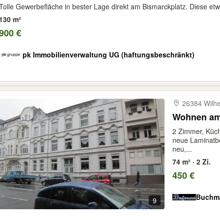
Tolle Gewerbefläche in bester Lage direkt am Bismarckplatz. Diese et
130 m²
900 €
pk Immobilienverwaltung UG (haftungsbeschränkt)
26384 Wilh
Wohnen am
2 Zimmer, Küc
neue Laminatb
neu,...
74 m² · 2 Zi.
450 €
Buchm
9