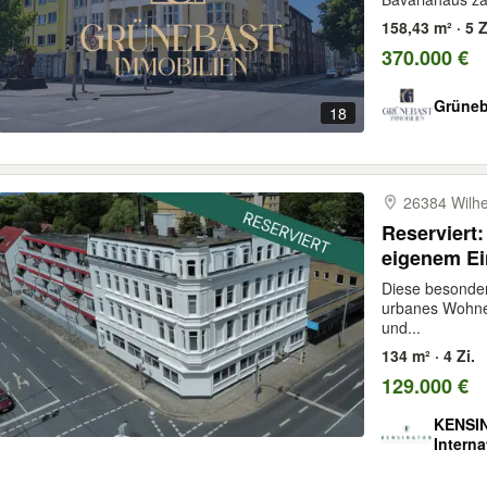
158,43 m² · 5 Z
370.000 €
Grüneb
18
26384 Wilh
Reserviert
eigenem Ei
besonderem
Diese besonde
Lage
urbanes Wohne
und...
134 m² · 4 Zi.
129.000 €
KENSIN
Intern