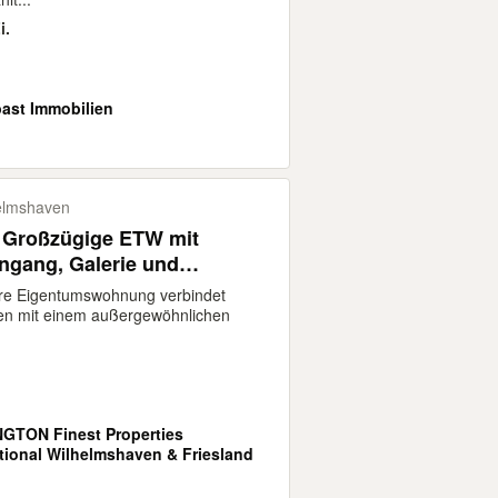
i.
ast Immobilien
elmshaven
: Großzügige ETW mit
ngang, Galerie und
 Grundriss in zentraler
re Eigentumswohnung verbindet
n mit einem außergewöhnlichen
GTON Finest Properties
ational Wilhelmshaven & Friesland