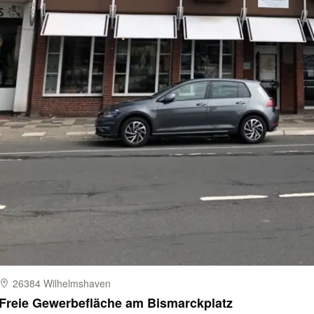
26384 Wilhelmshaven
Freie Gewerbefläche am Bismarckplatz