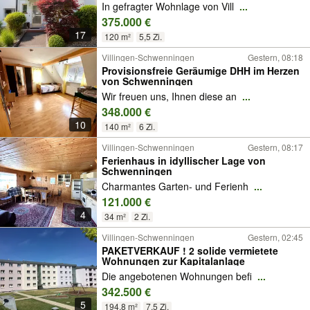
Dachstudio, 2 x Garage, Keller und
In gefragter Wohnlage von Vill
...
moderner Heizung mit Solaranlage
375.000 €
17
120 m²
5,5 Zi.
Villingen-Schwenningen
Gestern, 08:18
Provisionsfreie Geräumige DHH im Herzen
von Schwenningen
Wir freuen uns, Ihnen diese an
...
348.000 €
10
140 m²
6 Zi.
Villingen-Schwenningen
Gestern, 08:17
Ferienhaus in idyllischer Lage von
Schwenningen
Charmantes Garten- und Ferienh
...
121.000 €
4
34 m²
2 Zi.
Villingen-Schwenningen
Gestern, 02:45
PAKETVERKAUF ! 2 solide vermietete
Wohnungen zur Kapitalanlage
Die angebotenen Wohnungen befi
...
342.500 €
5
194,8 m²
7,5 Zi.