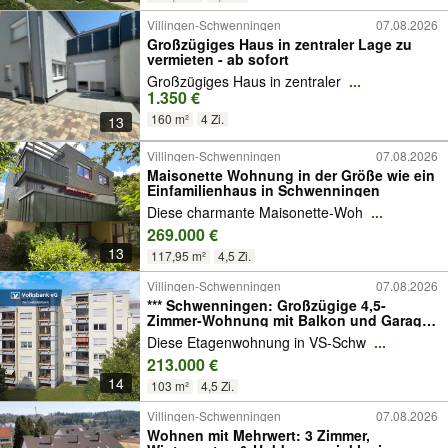
Villingen-Schwenningen
07.08.2026
Großzügiges Haus in zentraler Lage zu
vermieten - ab sofort
Großzügiges Haus in zentraler
...
1.350 €
160 m²
4 Zi.
13
Villingen-Schwenningen
07.08.2026
Maisonette Wohnung in der Größe wie ein
Einfamilienhaus in Schwenningen
Diese charmante Maisonette-Woh
...
269.000 €
13
117,95 m²
4,5 Zi.
Villingen-Schwenningen
07.08.2026
*** Schwenningen: Großzügige 4,5-
Zimmer-Wohnung mit Balkon und Garage!
***
Diese Etagenwohnung in VS-Schw
...
213.000 €
14
103 m²
4,5 Zi.
Villingen-Schwenningen
07.08.2026
Wohnen mit Mehrwert: 3 Zimmer,