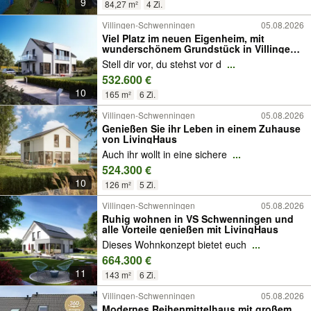
9
84,27 m²
4 Zi.
Villingen-Schwenningen
05.08.2026
Viel Platz im neuen Eigenheim, mit
wunderschönem Grundstück in Villingen
Pfaffenweiler
Stell dir vor, du stehst vor d
...
532.600 €
10
165 m²
6 Zi.
Villingen-Schwenningen
05.08.2026
Genießen Sie ihr Leben in einem Zuhause
von LivingHaus
Auch ihr wollt in eine sichere
...
524.300 €
10
126 m²
5 Zi.
Villingen-Schwenningen
05.08.2026
Ruhig wohnen in VS Schwenningen und
alle Vorteile genießen mit LivingHaus
Dieses Wohnkonzept bietet euch
...
664.300 €
11
143 m²
6 Zi.
Villingen-Schwenningen
05.08.2026
Modernes Reihenmittelhaus mit großem