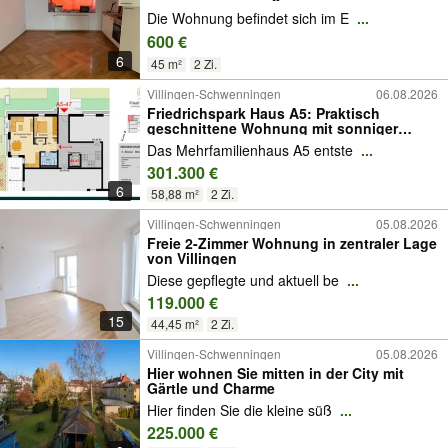
Die Wohnung befindet sich im E
...
600 €
6
45 m²
2 Zi.
Villingen-Schwenningen
06.08.2026
Friedrichspark Haus A5: Praktisch
geschnittene Wohnung mit sonniger
West-Terrasse und kleinem Garten
Das Mehrfamilienhaus A5 entste
...
301.300 €
6
58,88 m²
2 Zi.
Villingen-Schwenningen
05.08.2026
Freie 2-Zimmer Wohnung in zentraler Lage
von Villingen
Diese gepflegte und aktuell be
...
119.000 €
15
44,45 m²
2 Zi.
Villingen-Schwenningen
05.08.2026
Hier wohnen Sie mitten in der City mit
Gärtle und Charme
Hier finden Sie die kleine süß
...
225.000 €