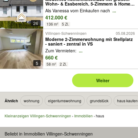
Wohn- & Essbereich, 5-Zimmern & Home-
Office Option
Als Vanessa vom Einkaufen nach
...
412.000 €
26
136 m²
5 Zi.
Villingen-Schwenningen
05.08.2026
Moderne 2-Zimmerwohnung mit Stellplatz
- saniert - zentral in VS
Zum Vermieten:
...
660 €
5
58 m²
2 Zi.
Weiter
Ähnlich
wohnung
eigentumswohnung
grundstück
haus kaufen
Kleinanzeigen Villingen-Schwenningen
Immobilien
haus
Beliebt in Immobilien Villingen-Schwenningen