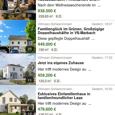
Waldrandlage
Nach dem Wellnesswochenende im
...
938.500 €
31
228,83 m²
8 Zi.
Villingen-Schwenningen
Gestern, 18:07
Familienglück im Grünen, Großzügige
Doppelhaushälfte in VS-Marbach
Diese gepflegte Doppelhaushälf
...
449.000 €
25
192 m²
6 Zi.
Villingen-Schwenningen
Gestern, 17:30
Jetzt ins eigenes Zuhause
Hier trifft modernes Design au
...
459.200 €
11
125,3 m²
5 Zi.
Villingen-Schwenningen
Gestern, 16:30
Exklusives Einfamilienhaus in
familienfreundlicher Lage
Hier trifft modernes Design au
...
478.600 €
12
136,07 m²
4 Zi.