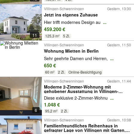
Villingen-Schwenningen
Gestern, 13:30
Jetzt ins eigenes Zuhause
Hier trifft modernes Design au
...
459.200 €
11
125,3 m²
5 Zi.
Villingen-Schwenningen
Gestern, 11:50
Wohnung Mietten in Berlin
Sehr geehrte Damen und Herren,
...
650 €
60 m²
2 Zi.
Online-Besichtigung
Villingen-Schwenningen
Gestern, 11:44
Moderne 2-Zimmer-Wohnung mit
gehobener Ausstattung in Villingen-
Schwenningen
Diese exklusive 2-Zimmer-Wohnu
...
1.048 €
6
95,2 m²
2 Zi.
Villingen-Schwenningen
Gestern, 10:08
Familienfreundliches Reihenhaus in
gefragter Lage von Villingen mit Garten,