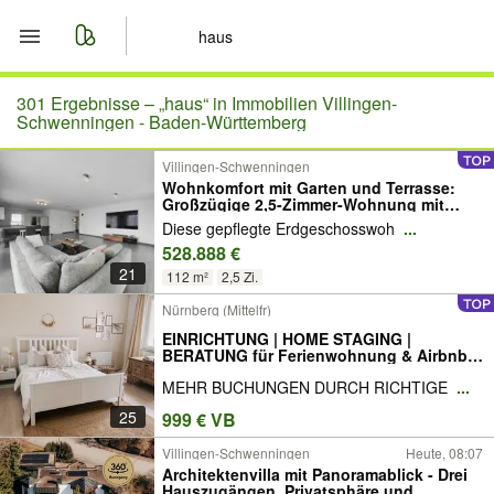
Start
301 Ergebnisse –
„haus“ in Immobilien Villingen-
Schwenningen - Baden-Württemberg
Merkliste
Villingen-Schwenningen
Wohnkomfort mit Garten und Terrasse:
Großzügige 2,5-Zimmer-Wohnung mit
Nachrichten
Erweiterungspotenzial im Schilterhäusle
Diese gepflegte Erdgeschosswoh
...
528.888 €
Anzeige aufgeben
21
112 m²
2,5 Zi.
Nürnberg (Mittelfr)
EINRICHTUNG | HOME STAGING |
BERATUNG für Ferienwohnung & Airbnb |
GESTALTUNGSPROFI | professioneller
MEHR BUCHUNGEN DURCH RICHTIGE
...
INNENEINRICHTER für
GEWERBEIMMOBILIE,
25
999 € VB
EIGENTUMSWOHNUNG, FERIENHAUS,
AUSLANDSIMMOBILIE, HOTEL
Villingen-Schwenningen
Heute, 08:07
Architektenvilla mit Panoramablick - Drei
Hauszugängen, Privatsphäre und