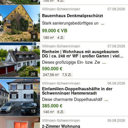
100 m²
4 Zi.
Villingen-Schwenningen
07.08.2026
Bauernhaus Denkmalgeschützt
Stark sanierungsbedürftiges un
...
99.000 € VB
8
180 m²
4 Zi.
Villingen-Schwenningen
07.08.2026
Rietheim | Wohnhaus mit ausgebautem
DG | ca. 248 m² WF | großer Garten | viele
Nutzungsmöglichkeiten
Dieses großzügige Ein- bzw. Zw
...
590.000 €
26
247,56 m²
7,5 Zi.
Villingen-Schwenningen
06.08.2026
Einfamilien-Doppelhaushälfte in der
Schwenninger Hammerstadt
Diese charmante Doppelhaushälf
...
385.000 €
13
140 m²
6 Zi.
Villingen-Schwenningen
06.08.2026
2-Zimmer Wohnung