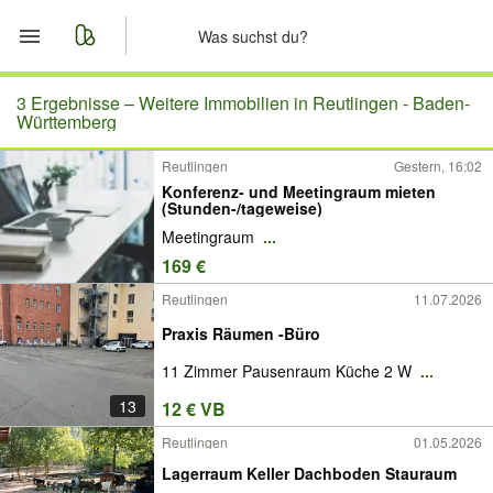
Start
3 Ergebnisse –
Weitere Immobilien in Reutlingen - Baden-
Württemberg
Merkliste
Reutlingen
Gestern, 16:02
Konferenz- und Meetingraum mieten
Nachrichten
(Stunden-/tageweise)
Meetingraum
...
Anzeige aufgeben
169 €
Reutlingen
11.07.2026
Praxis Räumen -Büro
11 Zimmer Pausenraum Küche 2 W
...
13
12 € VB
Reutlingen
01.05.2026
Lagerraum Keller Dachboden Stauraum