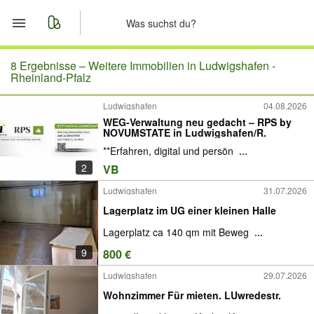
Start
8 Ergebnisse –
Weitere Immobilien in Ludwigshafen -
Rheinland-Pfalz
Merkliste
Ludwigshafen
04.08.2026
WEG-Verwaltung neu gedacht – RPS by
Nachrichten
NOVUMSTATE in Ludwigshafen/R.
**Erfahren, digital und persön
...
Anzeige aufgeben
2
VB
Ludwigshafen
31.07.2026
Lagerplatz im UG einer kleinen Halle
Lagerplatz ca 140 qm mit Beweg
...
9
800 €
Ludwigshafen
29.07.2026
Wohnzimmer Für mieten. LUwredestr.