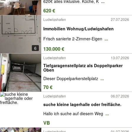
620€ alles inklusive. Küche, K
...
620 €
Ludwigshafen
27.07.2026
Immobilien Wohnug/Ludwigshafen
Frisch sanierte 2-Zimmer-Eigen
...
6
130.000 €
Ludwigshafen
13.07.2026
Tiefgaragenstellplatz als Doppeltparker
Oben
Dieser Doppelparkerstellplatz
...
70 €
Ludwigshafen
06.07.2026
suche kleine lagerhalle oder freifläche.
Hallo ich suche auf diesem Weg
...
VB
Ludwigshafen
01.07.2026