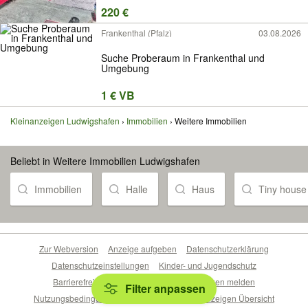
220 €
Frankenthal (Pfalz)
03.08.2026
Suche Proberaum in Frankenthal und
Umgebung
1 € VB
Kleinanzeigen Ludwigshafen
Immobilien
Weitere Immobilien
Beliebt in Weitere Immobilien Ludwigshafen
Immobilien
Halle
Haus
Tiny house
Zur Webversion
Anzeige aufgeben
Datenschutzerklärung
Datenschutzeinstellungen
Kinder- und Jugendschutz
Barrierefreiheitserklärung
Sicherheitslücken melden
Filter anpassen
Nutzungsbedingungen
Beliebte Suchen
Anzeigen Übersicht