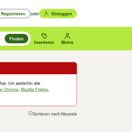
Registrieren
oder
Einloggen
Finden
en durchsuchen und mit Eingabetaste auswählen.
n um zu suchen, oder Vorschläge mit den Pfeiltasten nach oben/unten
des gewählten Orts oder PLZ.
Inserieren
Meins
hat. Um weiterhin alle
le Chrome
,
Mozilla Firefox
,
Sortieren nach:
Neueste