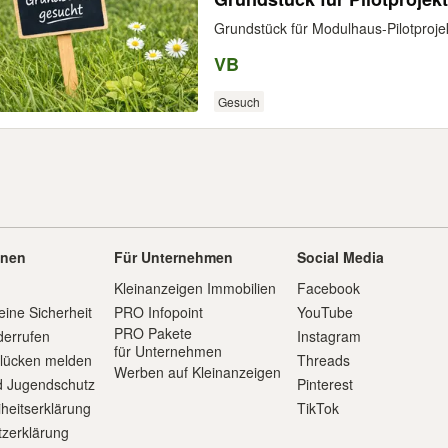
Grundstück für Modulhaus-Pilotproje
VB
Gesuch
onen
Für Unternehmen
Social Media
Kleinanzeigen Immobilien
Facebook
eine Sicherheit
PRO Infopoint
YouTube
PRO Pakete
derrufen
Instagram
für Unternehmen
slücken melden
Threads
Werben auf Kleinanzeigen
d Jugendschutz
Pinterest
iheitserklärung
TikTok
zerklärung