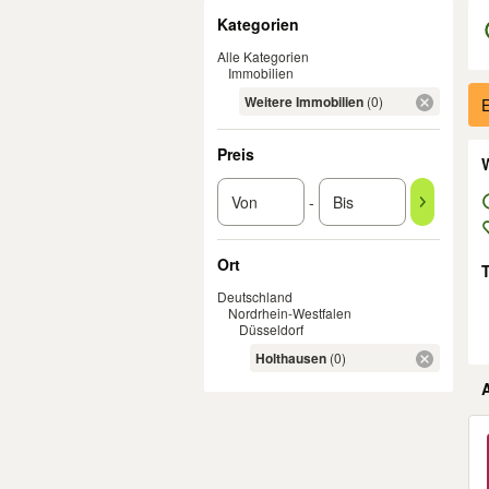
Filter
Kategorien
Alle Kategorien
Immobilien
Er
Weitere Immobilien
(0)
E
Preis
W
-
Ort
Deutschland
Nordrhein-Westfalen
Düsseldorf
Holthausen
(0)