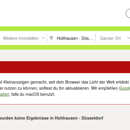
Weitere Immobilien
Ganzer Ort
ken um zu suchen, oder Vorschläge mit den Pfeiltasten nach oben/unt
PLZ oder Ort eingeben. Eingabetaste drücke
Suche im Umkreis 
f Kleinanzeigen gemacht, seit dein Browser das Licht der Welt erblickt 
i nutzen zu können, solltest du ihn aktualisieren. Wir empfehlen
Goog
Safari
, falls du macOS benutzt.
wurden keine Ergebnisse in Holthausen - Düsseldorf