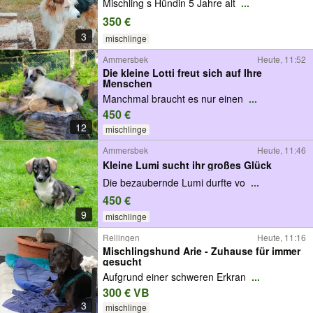
Mischling s Hündin 5 Jahre alt
...
350 €
3
mischlinge
Ammersbek
Heute, 11:52
Die kleine Lotti freut sich auf Ihre
Menschen
Manchmal braucht es nur einen
...
450 €
12
mischlinge
Ammersbek
Heute, 11:46
Kleine Lumi sucht ihr großes Glück
Die bezaubernde Lumi durfte vo
...
450 €
9
mischlinge
Rellingen
Heute, 11:16
Mischlingshund Arie - Zuhause für immer
gesucht
Aufgrund einer schweren Erkran
...
300 € VB
3
mischlinge