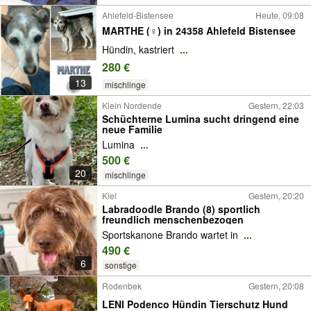
Ahlefeld-Bistensee
Heute, 09:08
MARTHE (♀) in 24358 Ahlefeld Bistensee
Hündin, kastriert
...
280 €
13
mischlinge
Klein Nordende
Gestern, 22:03
Schüchterne Lumina sucht dringend eine
neue Familie
Lumina
...
500 €
20
mischlinge
Kiel
Gestern, 20:20
Labradoodle Brando (8) sportlich
freundlich menschenbezogen
Sportskanone Brando wartet in
...
490 €
6
sonstige
Rodenbek
Gestern, 20:08
LENI Podenco Hündin Tierschutz Hund