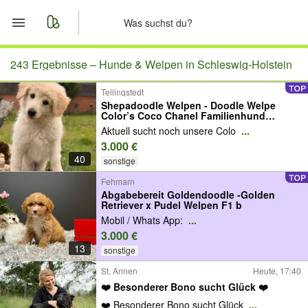
Start
243 Ergebnisse –
Hunde & Welpen in Schleswig-Holstein
Tellingstedt
Merkliste
Shepadoodle Welpen - Doodle Welpe
Color’s Coco Chanel Familienhund
Therapiehund
Nachrichten
Aktuell sucht noch unsere Colo
...
3.000 €
40
Anzeige aufgeben
sonstige
Fehmarn
Abgabebereit Goldendoodle -Golden
Retriever x Pudel Welpen F1 b
Mobil / Whats App:
...
3.000 €
13
sonstige
St. Annen
Heute, 17:40
❤️ Besonderer Bono sucht Glück ❤️
❤️ Besonderer Bono sucht Glück
...