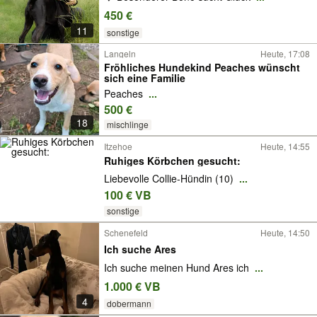
450 €
11
sonstige
Langeln
Heute, 17:08
Fröhliches Hundekind Peaches wünscht
sich eine Familie
Peaches
...
500 €
18
mischlinge
Itzehoe
Heute, 14:55
Ruhiges Körbchen gesucht:
Liebevolle Collie-Hündin (10)
...
100 € VB
sonstige
Schenefeld
Heute, 14:50
Ich suche Ares
Ich suche meinen Hund Ares ich
...
1.000 € VB
4
dobermann