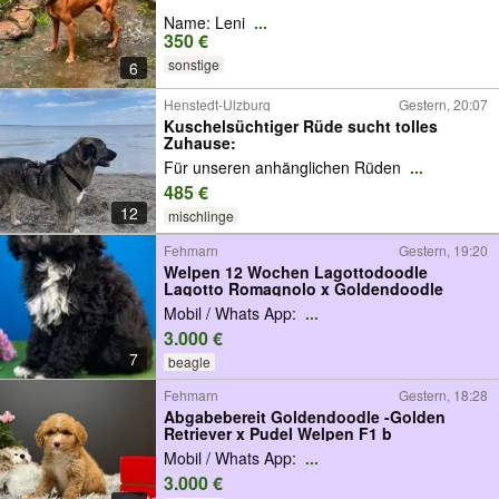
Name: Leni
...
350 €
sonstige
6
Henstedt-Ulzburg
Gestern, 20:07
Kuschelsüchtiger Rüde sucht tolles
Zuhause:
Für unseren anhänglichen Rüden
...
485 €
12
mischlinge
Fehmarn
Gestern, 19:20
Welpen 12 Wochen Lagottodoodle
Lagotto Romagnolo x Goldendoodle
Mobil / Whats App:
...
3.000 €
7
beagle
Fehmarn
Gestern, 18:28
Abgabebereit Goldendoodle -Golden
Retriever x Pudel Welpen F1 b
Mobil / Whats App:
...
3.000 €