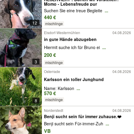
Momo - Lebensfreude pur
Suchen Sie eine treue Begleite
...
440 €
12
mischlinge
Elsdorf-Westermühlen
04.08.2026
in gute Hände abzugeben
Hiermit suche ich für Bruno ei
...
200 €
3
mischlinge
Osterrade
04.08.2026
Karlsson ein toller Junghund
Name: Karlsson
...
570 €
mischlinge
8
Norderstedt
04.08.2026
Benji sucht sein für immer zuhause.❤️
Benji sucht sein Für-immer-Zuh
...
VB