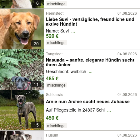
6
mischlinge
Hennstedt
04.08.2026
Liebe Suvi - verträgliche, freundliche und
aktive Hündin!
Name: Suvi
...
520 €
mischlinge
20
Tangstedt
04.08.2026
Nasuada – sanfte, elegante Hündin sucht
ihren Anker
Geschlecht: weiblich
...
485 €
11
mischlinge
Schleswig
04.08.2026
Arnie nun Archie sucht neues Zuhause
Auf Pflegestelle in 24837 Schl
...
450 €
15
mischlinge
Husum
04.08.2026