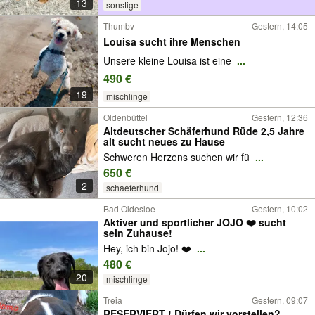
13
sonstige
Thumby
Gestern, 14:05
Louisa sucht ihre Menschen
Unsere kleine Louisa ist eine
...
490 €
19
mischlinge
Oldenbüttel
Gestern, 12:36
Altdeutscher Schäferhund Rüde 2,5 Jahre
alt sucht neues zu Hause
Schweren Herzens suchen wir fü
...
650 €
2
schaeferhund
Bad Oldesloe
Gestern, 10:02
Aktiver und sportlicher JOJO ❤️ sucht
sein Zuhause!
Hey, ich bin Jojo! ❤️
...
480 €
20
mischlinge
Treia
Gestern, 09:07
RESERVIERT ! Dürfen wir vorstellen?