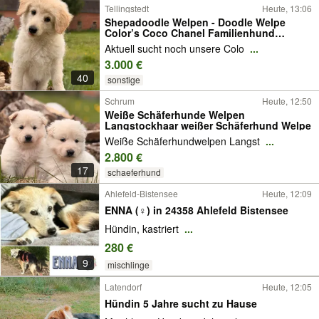
Tellingstedt
Heute, 13:06
Shepadoodle Welpen - Doodle Welpe
Color’s Coco Chanel Familienhund
Therapiehund
Aktuell sucht noch unsere Colo
...
3.000 €
40
sonstige
Schrum
Heute, 12:50
Weiße Schäferhunde Welpen
Langstockhaar weißer Schäferhund Welpe
Weiße Schäferhundwelpen Langst
...
2.800 €
17
schaeferhund
Ahlefeld-Bistensee
Heute, 12:09
ENNA (♀) in 24358 Ahlefeld Bistensee
Hündin, kastriert
...
280 €
9
mischlinge
Latendorf
Heute, 12:05
Hündin 5 Jahre sucht zu Hause