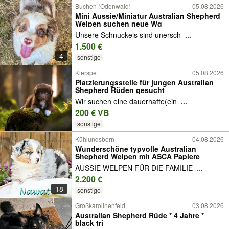
Buchen (Odenwald)
05.08.2026
Mini Aussie/Miniatur Australian Shepherd
Welpen suchen neue Wg
Unsere Schnuckels sind unersch
...
1.500 €
4
sonstige
Kierspe
05.08.2026
Platzierungsstelle für jungen Australian
Shepherd Rüden gesucht
Wir suchen eine dauerhafte(ein
...
200 € VB
sonstige
Kühlungsborn
04.08.2026
Wunderschöne typvolle Australian
Shepherd Welpen mit ASCA Papiere
AUSSIE WELPEN FÜR DIE FAMILIE
...
2.200 €
18
sonstige
Großkarolinenfeld
03.08.2026
Australian Shepherd Rüde * 4 Jahre *
black tri