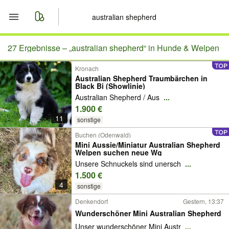
Start
27 Ergebnisse –
„australian shepherd“ in Hunde & Welpen
Kronach
Merkliste
Australian Shepherd Traumbärchen in
Black Bi (Showlinie)
Nachrichten
Australian Shepherd / Aus
...
1.900 €
11
Anzeige aufgeben
sonstige
Buchen (Odenwald)
Mini Aussie/Miniatur Australian Shepherd
Welpen suchen neue Wg
Unsere Schnuckels sind unersch
...
1.500 €
4
sonstige
Denkendorf
Gestern, 13:37
Wunderschöner Mini Australian Shepherd
Unser wunderschöner Mini Austr
...