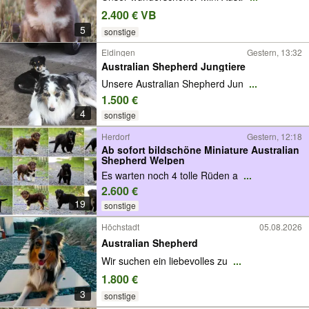
2.400 € VB
5
sonstige
Eldingen
Gestern, 13:32
Australian Shepherd Jungtiere
Unsere Australian Shepherd Jun
...
1.500 €
4
sonstige
Herdorf
Gestern, 12:18
Ab sofort bildschöne Miniature Australian
Shepherd Welpen
Es warten noch 4 tolle Rüden a
...
2.600 €
19
sonstige
Höchstadt
05.08.2026
Australian Shepherd
Wir suchen ein liebevolles zu
...
1.800 €
3
sonstige