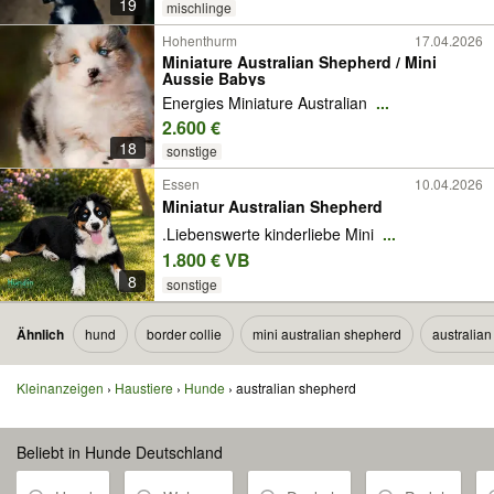
19
mischlinge
Hohenthurm
17.04.2026
Miniature Australian Shepherd / Mini
Aussie Babys
Energies Miniature Australian
...
2.600 €
18
sonstige
Essen
10.04.2026
Miniatur Australian Shepherd
.Liebenswerte kinderliebe Mini
...
1.800 € VB
8
sonstige
Ähnlich
hund
border collie
mini australian shepherd
australia
Kleinanzeigen
Haustiere
Hunde
australian shepherd
Beliebt in Hunde Deutschland