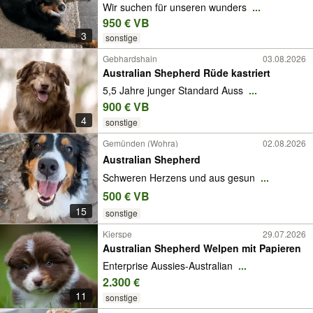
Wir suchen für unseren wunders
...
950 € VB
3
sonstige
Gebhardshain
03.08.2026
Australian Shepherd Rüde kastriert
5,5 Jahre junger Standard Auss
...
900 € VB
4
sonstige
Gemünden (Wohra)
02.08.2026
Australian Shepherd
Schweren Herzens und aus gesun
...
500 € VB
15
sonstige
Kierspe
29.07.2026
Australian Shepherd Welpen mit Papieren
Enterprise Aussies-Australian
...
2.300 €
11
sonstige