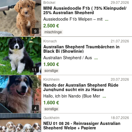
Bröckel
29.07.2026
MINI Aussiedoodle F1b ( 75% Kleinpudel/
25% Australian Shepherd
Aussiedoodle F1b Welpen – mit
...
2.500 €
9
mischlinge
Kronach
21.07.2026
Australian Shepherd Traumbärchen in
Black Bi (Showlinie)
Australian Shepherd / Aus
...
1.900 €
11
sonstige
Kirchheim
20.07.2026
Nando der Australian Shepherd Rüde
Junghund sucht ein zu Hause
Hallo, ich bin Nando (Blue Mer
...
1.600 €
4
sonstige
Guckheim
18.07.2026
NEU 01 08 26 - Reinrassiger Australian
Shepherd Welpe + Papiere