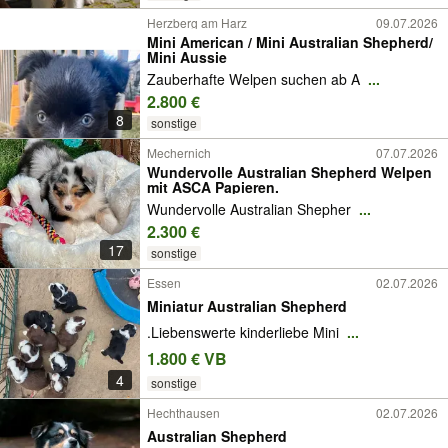
Herzberg am Harz
09.07.2026
Mini American / Mini Australian Shepherd/
Mini Aussie
Zauberhafte Welpen suchen ab A
...
2.800 €
8
sonstige
Mechernich
07.07.2026
Wundervolle Australian Shepherd Welpen
mit ASCA Papieren.
Wundervolle Australian Shepher
...
2.300 €
17
sonstige
Essen
02.07.2026
Miniatur Australian Shepherd
.Liebenswerte kinderliebe Mini
...
1.800 € VB
4
sonstige
Hechthausen
02.07.2026
Australian Shepherd