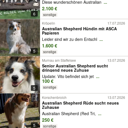
Diese wunderschönen Australian
...
2.100 €
6
sonstige
Kröpelin
17.07.2026
Australian Shepherd Hündin mit ASCA
Papieren
Leider sind wir zu dem Entschl
...
1.600 €
5
sonstige
Murnau am Staffelsee
13.07.2026
Senior Australian Shepherd sucht
dringend neues Zuhuse
Update: Vito befindet sich jet
...
100 €
sonstige
5
Korschenbroich
13.07.2026
Australian Shepherd Rüde sucht neues
Zuhause
Australian Shepherd (Red Tri,
...
250 €
5
sonstige