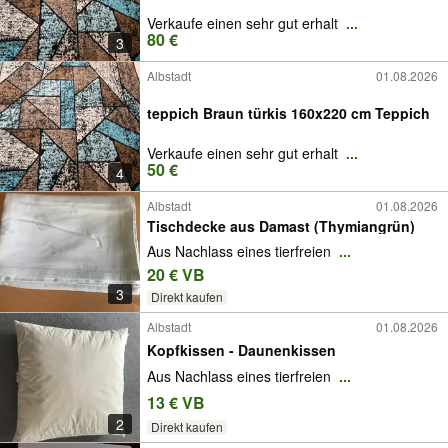
Verkaufe einen sehr gut erhalt
...
80 €
3
Albstadt
01.08.2026
teppich Braun türkis 160x220 cm Teppich
Verkaufe einen sehr gut erhalt
...
50 €
4
Albstadt
01.08.2026
Tischdecke aus Damast (Thymiangrün)
Aus Nachlass eines tierfreien
...
20 € VB
3
Direkt kaufen
Albstadt
01.08.2026
Kopfkissen - Daunenkissen
Aus Nachlass eines tierfreien
...
13 € VB
2
Direkt kaufen