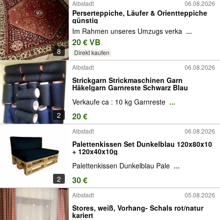
Albstadt
06.08.2026
Perserteppiche, Läufer & Orientteppiche
günstig
Im Rahmen unseres Umzugs verka
...
20 € VB
8
Direkt kaufen
Albstadt
06.08.2026
Strickgarn Strickmaschinen Garn
Häkelgarn Garnreste Schwarz Blau
Verkaufe ca : 10 kg Garnreste
...
2
20 €
Albstadt
06.08.2026
Palettenkissen Set Dunkelblau 120x80x10
+ 120x40x10g
Palettenkissen Dunkelblau Pale
...
2
30 €
Albstadt
05.08.2026
Stores, weiß, Vorhang- Schals rot/natur
kariert