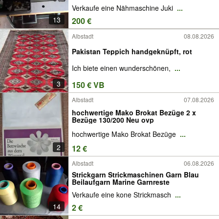
Verkaufe eine Nähmaschine Juki
...
13
200 €
Albstadt
08.08.2026
Pakistan Teppich handgeknüpft, rot
Ich biete einen wunderschönen,
...
3
150 € VB
Albstadt
07.08.2026
hochwertige Mako Brokat Bezüge 2 x
Bezüge 130/200 Neu ovp
hochwertige Mako Brokat Bezüge
...
2
12 €
Albstadt
06.08.2026
Strickgarn Strickmaschinen Garn Blau
Beilaufgarn Marine Garnreste
Verkaufe eine kone Strickmasch
...
14
2 €