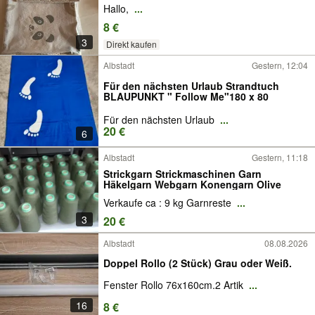
Hallo,
...
8 €
3
Direkt kaufen
Albstadt
Gestern, 12:04
Für den nächsten Urlaub Strandtuch
BLAUPUNKT " Follow Me"180 x 80
Für den nächsten Urlaub
...
20 €
6
Albstadt
Gestern, 11:18
Strickgarn Strickmaschinen Garn
Häkelgarn Webgarn Konengarn Olive
Verkaufe ca : 9 kg Garnreste
...
3
20 €
Albstadt
08.08.2026
Doppel Rollo (2 Stück) Grau oder Weiß.
Fenster Rollo 76x160cm.2 Artik
...
16
8 €