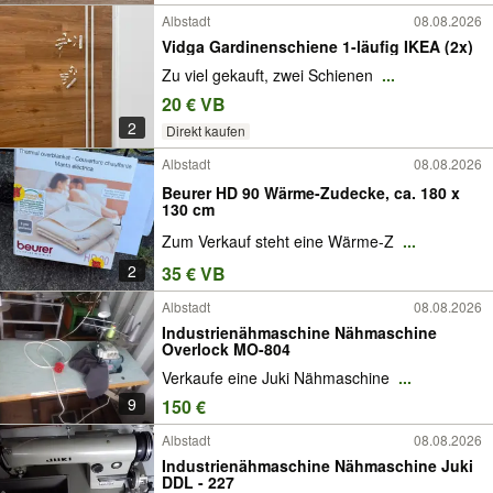
Albstadt
08.08.2026
Vidga Gardinenschiene 1-läufig IKEA (2x)
Zu viel gekauft, zwei Schienen
...
20 € VB
2
Direkt kaufen
Albstadt
08.08.2026
Beurer HD 90 Wärme-Zudecke, ca. 180 x
130 cm
Zum Verkauf steht eine Wärme-Z
...
2
35 € VB
Albstadt
08.08.2026
Industrienähmaschine Nähmaschine
Overlock MO-804
Verkaufe eine Juki Nähmaschine
...
9
150 €
Albstadt
08.08.2026
Industrienähmaschine Nähmaschine Juki
DDL - 227