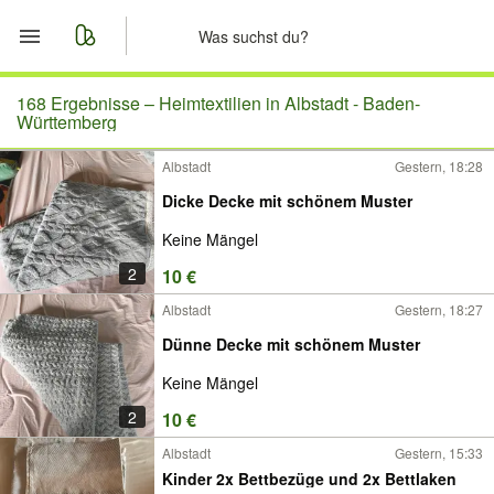
Start
168 Ergebnisse –
Heimtextilien in Albstadt - Baden-
Württemberg
Merkliste
Albstadt
Gestern, 18:28
Dicke Decke mit schönem Muster
Nachrichten
Keine Mängel
Anzeige aufgeben
2
10 €
Albstadt
Gestern, 18:27
Dünne Decke mit schönem Muster
Keine Mängel
2
10 €
Albstadt
Gestern, 15:33
Kinder 2x Bettbezüge und 2x Bettlaken