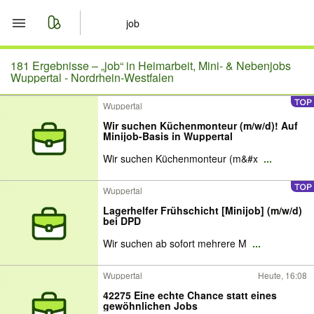
Start
181 Ergebnisse –
„job“ in Heimarbeit, Mini- & Nebenjobs
Wuppertal - Nordrhein-Westfalen
Merkliste
Wuppertal
Wir suchen Küchenmonteur (m/w/d)! Auf
Nachrichten
Minijob-Basis in Wuppertal
Wir suchen Küchenmonteur (m&#x
...
Anzeige aufgeben
Wuppertal
Lagerhelfer Frühschicht [Minijob] (m/w/d)
bei DPD
Wir suchen ab sofort mehrere M
...
Wuppertal
Heute, 16:08
42275 Eine echte Chance statt eines
gewöhnlichen Jobs