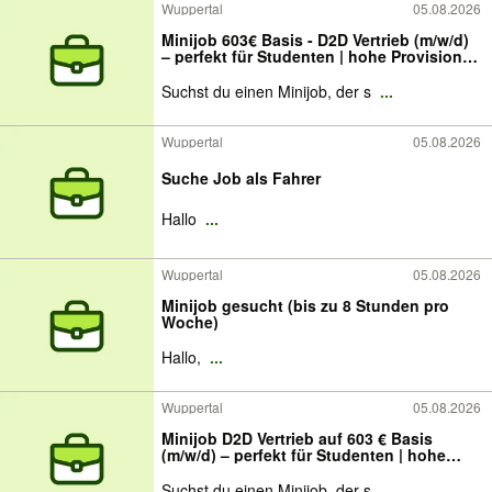
Wuppertal
05.08.2026
Minijob 603€ Basis - D2D Vertrieb (m/w/d)
– perfekt für Studenten | hohe Provisionen
| flexible Zeiten | Wuppertal & Umgebung
Suchst du einen Minijob, der s
...
Wuppertal
05.08.2026
Suche Job als Fahrer
Hallo
...
Wuppertal
05.08.2026
Minijob gesucht (bis zu 8 Stunden pro
Woche)
Hallo,
...
Wuppertal
05.08.2026
Minijob D2D Vertrieb auf 603 € Basis
(m/w/d) – perfekt für Studenten | hohe
Provisionen | flexible Zeiten | Wuppertal &
Umgebung
Suchst du einen Minijob, der s
...