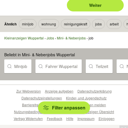
Weiter
Ähnlich
minijob
wohnung
reinigungskraft
jobs
arbeit
Kleinanzeigen Wuppertal
Jobs
Mini- & Nebenjobs
job
Beliebt in Mini- & Nebenjobs Wuppertal
Minijob
Fahrer Wuppertal
Teilzeit
Zur Webversion
Anzeige aufgeben
Datenschutzerklärung
Datenschutzeinstellungen
Kinder- und Jugendschutz
Barrierefreiheitserklärung
Sicherheitslücken melden
Filter anpassen
Nutzungsbedingungen
Beliebte Suchen
Anzeigen Übersicht
Vertrag Widerrufen
Feedback
Hilfe
Impressum
Einloggen