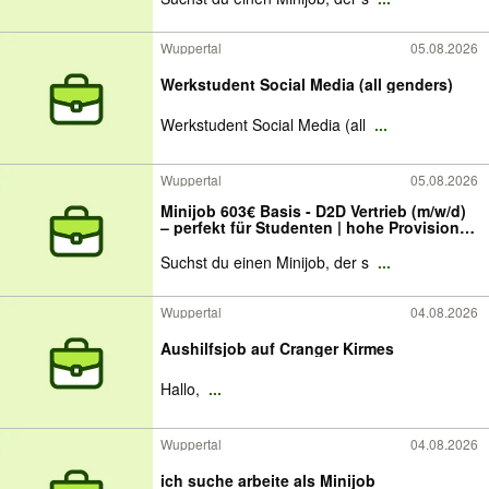
Wuppertal
05.08.2026
Werkstudent Social Media (all genders)
Werkstudent Social Media (all
...
Wuppertal
05.08.2026
Minijob 603€ Basis - D2D Vertrieb (m/w/d)
– perfekt für Studenten | hohe Provisionen
| flexible Zeiten | Wuppertal & Umgebung
Suchst du einen Minijob, der s
...
Wuppertal
04.08.2026
Aushilfsjob auf Cranger Kirmes
Hallo,
...
Wuppertal
04.08.2026
ich suche arbeite als Minijob