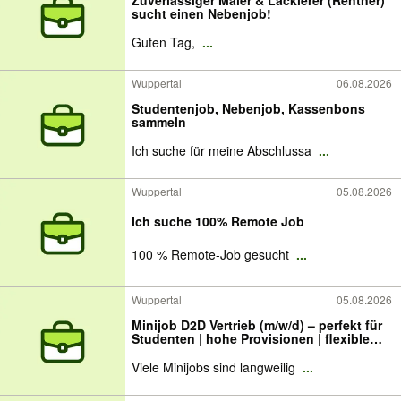
Zuverlässiger Maler & Lackierer (Rentner)
sucht einen Nebenjob!
Guten Tag,
...
Wuppertal
06.08.2026
Studentenjob, Nebenjob, Kassenbons
sammeln
Ich suche für meine Abschlussa
...
Wuppertal
05.08.2026
Ich suche 100% Remote Job
100 % Remote-Job gesucht
...
Wuppertal
05.08.2026
Minijob D2D Vertrieb (m/w/d) – perfekt für
Studenten | hohe Provisionen | flexible
Zeiten | Wuppertal & Umgebung
Viele Minijobs sind langweilig
...