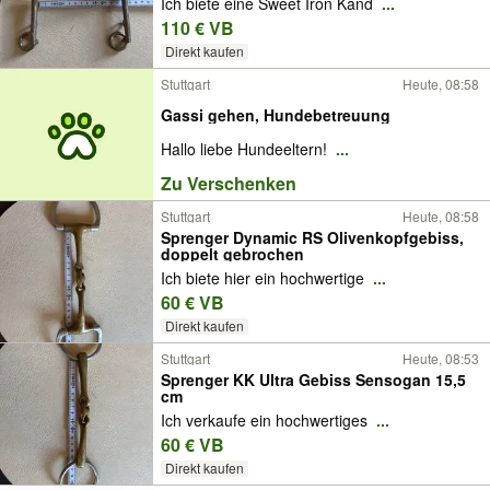
Ich biete eine Sweet Iron Kand
...
110 € VB
Direkt kaufen
Stuttgart
Heute, 08:58
Gassi gehen, Hundebetreuung
Hallo liebe Hundeeltern!
...
Zu Verschenken
Stuttgart
Heute, 08:58
Sprenger Dynamic RS Olivenkopfgebiss,
doppelt gebrochen
Ich biete hier ein hochwertige
...
60 € VB
Direkt kaufen
Stuttgart
Heute, 08:53
Sprenger KK Ultra Gebiss Sensogan 15,5
cm
Ich verkaufe ein hochwertiges
...
60 € VB
Direkt kaufen