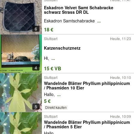
Eskadron Velvet Samt Schabracke
schwarz Strass DR DL
Eskadron Samtschabracke
...
6
18 €
Stuttgart
Heute, 11:23
Katzenschutznetz
Hi,
...
4
15 € VB
Stuttgart
Heute, 10:10
Wandelnde Blätter Phyllium philippinicum
/ Phasmiden 10 Eier
Hallo,
...
5 €
5
Direkt kaufen
Stuttgart
Heute, 10:09
Wandelnde Blätter Phyllium philippinicum
/ Phasmiden 5 Eier
Hallo,
...