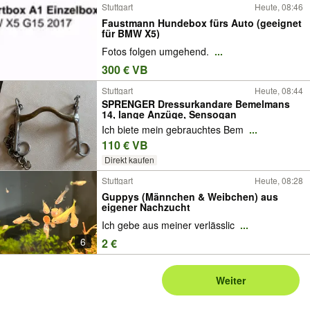
Stuttgart
Heute, 08:46
Faustmann Hundebox fürs Auto (geeignet
für BMW X5)
Fotos folgen umgehend.
...
300 € VB
Stuttgart
Heute, 08:44
SPRENGER Dressurkandare Bemelmans
14, lange Anzüge, Sensogan
Ich biete mein gebrauchtes Bem
...
110 € VB
Direkt kaufen
Stuttgart
Heute, 08:28
Guppys (Männchen & Weibchen) aus
eigener Nachzucht
Ich gebe aus meiner verlässlic
...
6
2 €
Weiter