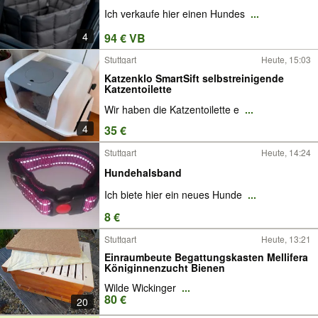
Ich verkaufe hier einen Hundes
...
4
94 € VB
Stuttgart
Heute, 15:03
Katzenklo SmartSift selbstreinigende
Katzentoilette
Wir haben die Katzentoilette e
...
4
35 €
Stuttgart
Heute, 14:24
Hundehalsband
Ich biete hier ein neues Hunde
...
8 €
Stuttgart
Heute, 13:21
Einraumbeute Begattungskasten Mellifera
Königinnenzucht Bienen
Wilde Wickinger
...
80 €
20